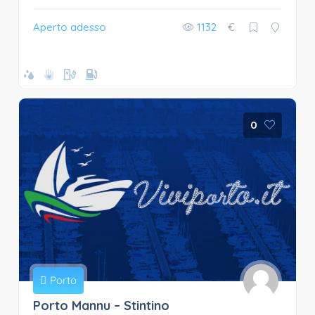
Aperto adesso
1132
€
0
Porto
Porto Mannu – Stintino