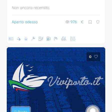
Non ancora recensito
Aperto adesso
976
€
0
Porto