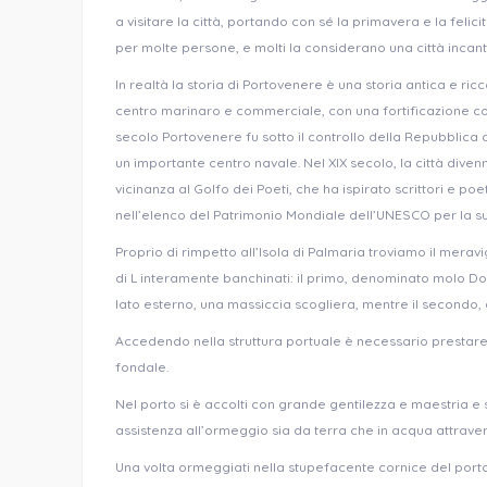
a visitare la città, portando con sé la primavera e la fel
per molte persone, e molti la considerano una città incant
In realtà la storia di Portovenere è una storia antica e r
centro marinaro e commerciale, con una fortificazione cos
secolo Portovenere fu sotto il controllo della Repubblica d
un importante centro navale. Nel XIX secolo, la città diven
vicinanza al Golfo dei Poeti, che ha ispirato scrittori e po
nell’elenco del Patrimonio Mondiale dell’UNESCO per la sua
Proprio di rimpetto all’Isola di Palmaria troviamo il merav
di L interamente banchinati: il primo, denominato molo Do
lato esterno, una massiccia scogliera, mentre il secondo, 
Accedendo nella struttura portuale è necessario prestare 
fondale.
Nel porto si è accolti con grande gentilezza e maestria e 
assistenza all’ormeggio sia da terra che in acqua attraverso
Una volta ormeggiati nella stupefacente cornice del porto d