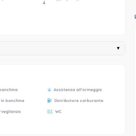
4
▼
 banchina
Assistenza all'ormeggio
 in banchina
Distributore carburante
rveglianza
WC