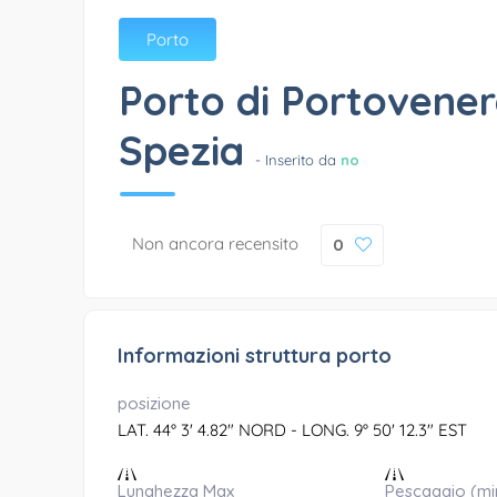
Porto
Porto di Portovener
Spezia
- Inserito da
no
Non ancora recensito
0
Informazioni struttura porto
posizione
LAT. 44° 3' 4.82" NORD - LONG. 9° 50' 12.3" EST
Lunghezza Max
Pescaggio (mi