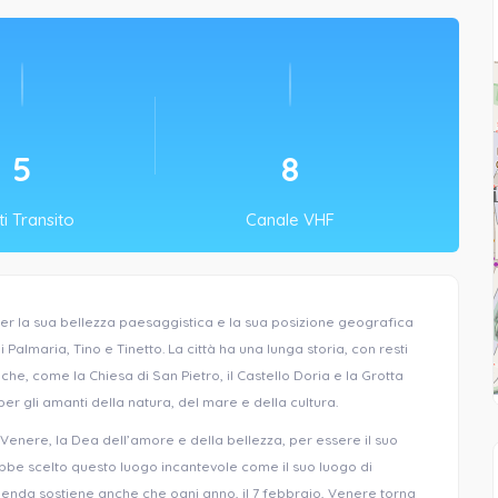
6
9
i Transito
Canale VHF
er la sua bellezza paesaggistica e la sua posizione geografica
di Palmaria, Tino e Tinetto. La città ha una lunga storia, con resti
iche, come la Chiesa di San Pietro, il Castello Doria e la Grotta
er gli amanti della natura, del mare e della cultura.
enere, la Dea dell’amore e della bellezza, per essere il suo
ebbe scelto questo luogo incantevole come il suo luogo di
ggenda sostiene anche che ogni anno, il 7 febbraio, Venere torna