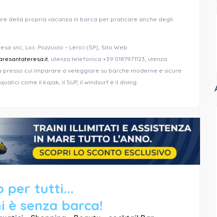
re della propria vacanza in barca per praticare anche degli
esa snc, Loc. Pozzuolo – Lerici (SP), Sito Web
resantateresa.it
, utenza telefonica +39 0187971123, utenza
ica presso cui imparare a veleggiare su barche moderne e sicure
atici come il kajak, il SUP, il windsurf e il diving.
 per tutti...
i è senza barca!