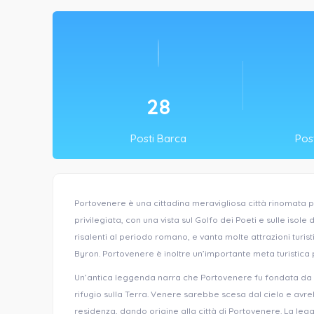
32
Posti Barca
Post
Portovenere è una cittadina meravigliosa città rinomata p
privilegiata, con una vista sul Golfo dei Poeti e sulle isole 
risalenti al periodo romano, e vanta molte attrazioni turist
Byron. Portovenere è inoltre un’importante meta turistica p
Un’antica leggenda narra che Portovenere fu fondata da V
rifugio sulla Terra. Venere sarebbe scesa dal cielo e avr
residenza, dando origine alla città di Portovenere. La le