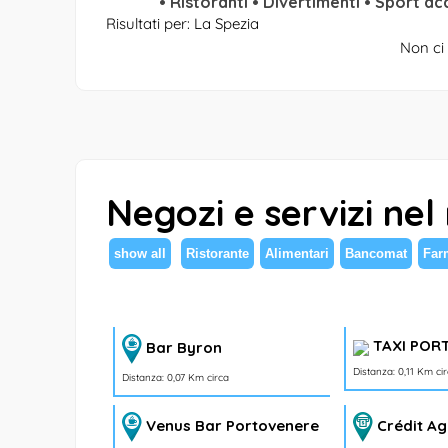
• Ristoranti • Divertimenti • Sport ac
Risultati per: La Spezia
Non ci 
Negozi e servizi nel
show all
Ristorante
Alimentari
Bancomat
Far
TAXI POR
Bar Byron
Distanza: 0,11 Km ci
Distanza: 0,07 Km circa
Venus Bar Portovenere
Crédit Agr