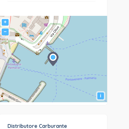
+
−
i
Distributore Carburante