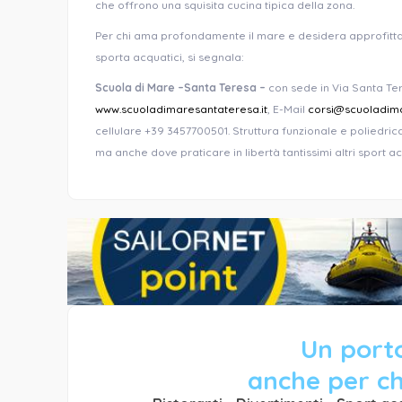
che offrono una squisita cucina tipica della zona.
Per chi ama profondamente il mare e desidera approfitta
sporta acquatici, si segnala:
Scuola di Mare –Santa Teresa –
con sede in Via Santa Ter
www.scuoladimaresantateresa.it
, E-Mail
corsi@scuoladima
cellulare +39 3457700501. Struttura funzionale e poliedr
ma anche dove praticare in libertà tantissimi altri sport acqu
Un porto
anche per ch