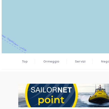
Top
Ormeggio
Servizi
Negoz