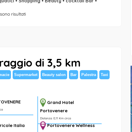
quatici • Shopping • Beauty • cocktail Bar •
sono risultati
 raggio di 3,5 km
macie
Supermarket
Beauty salon
Bar
Palestra
Taxi
TOVENERE
Grand Hotel
rca
Portovenere
Distanza: 0,11 Km circa
icole Italia
Portovenere Wellness