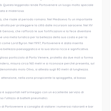
icità. Questa leggenda rende Portovenere un luogo molto speciale
ata e misteriosa.
icca, che risale al periodo romano. Nel Medioevo fu un importante
truita per proteggere la città dalle incursioni saracene. Nel XV
i Genova, che rafforzò le sue fortificazioni e la fece diventare
ne una meta turistica per la bellezza della sua costa e per la
eti come Lord Byron. Nel 1997, Portovenere è stata inserita
 bellezza paesaggistica e la sua storia ricca e significativa.
iglioso porticciolo di Porto Venere, protetto da due moli a forma
ndero, misura circa 160 metri e si riconosce perché presenta, sul
denominato molo Olivo, si attesta sugli 80 metri di lunghezza.
attenzione, nella zona prospicente la spiaggetta, al basso
si è supportati nell’ormeggio con un eccellente servizio di
 l’utilizzo di battelli pneumatici.
i Portovenere si consiglia di visitare i numerosi ristoranti e bar