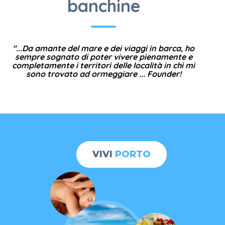
banchine
REALTÀ AL
"...Da amante del mare e dei viaggi in barca, ho
sempre sognato di poter vivere pienamente e
SERVIZIO
completamente i territori delle località in chi mi
sono trovato ad ormeggiare ... Founder!
DEI
VIVI
PORTO
DIPORTISTI,