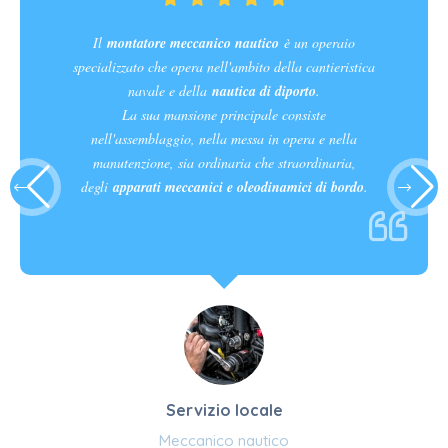
Il
montatore meccanico nautico
è un operaio
specializzato che opera nell'ambito della cantieristica
navale e della
nautica di diporto
.
La sua mansione principale consiste
nell'assemblaggio, nella messa in opera e nella
manutenzione, sia ordinaria che straordinaria,
degli
apparati meccanici e oleodinamici di bordo
.
Servizio locale
Meccanico nautico