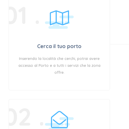
PASSI
01 .
POTRAI
Cerca il tuo porto
AVERE LE
Inserendo la località che cerchi, potrai avere
accesso al Porto e a tutti i servizi che la zona
offre.
INFORMAZION
02 .
CHE CERCHI