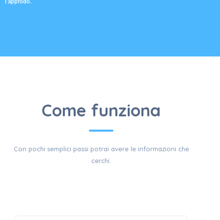
l’approdo.
BANCHINE
CON POCHI
Come funziona
Con pochi semplici passi potrai avere le informazioni che
SEMPLICI
cerchi.