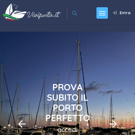
Entra
PROVA
SUBITO IL
PORTO
PERFETTO
accedi