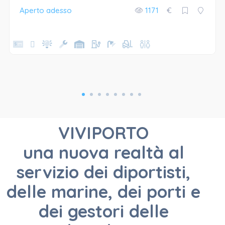
Aperto adesso
1171
€
VIVIPORTO,
VIVIPORTO
una nuova realtà al
servizio dei diportisti,
UNA NUOVA
delle marine, dei porti e
dei gestori delle