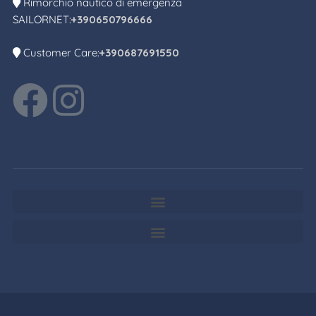
Rimorchio nautico di emergenza
SAILORNET:
+390650796666
Customer Care:
+390687691550