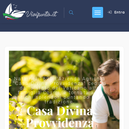
Entra
Nata nel 1890 l'Azienda Agricola
"Casa Divina Provvidenza" ceduta
dallo stato del Vaticano alla
famiglia Cosmi, è tornata agli
antichi splendori puntando sulla
tradizione.
Casa Divina
Provvidenza