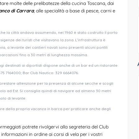
tare molte delle prelibatezze della cucina Toscana, dai
anco di Carrara
, alle specialità a base di pesce, carni e
he la città andava assumendo, nel 1960 è stato costruito il porto
genze dei turisti che visitavano la zona. L’infrastruttura è
ia, a levante dei cantieri navali sono presenti alcuni pontili
barcazioni fino a 30 metri di lunghezza massima.
gi destinati ai diportisti dispone anche di un bar ed un ristorante
 375 7164000; Bar Club Nautico: 329 6664076.
restare attenzione per la presenza di alcune secche e scogli
olo ad Est. Si consiglia quindi di navigare ad almeno 30 metri
lo di levante.
re della propria vacanza in barca per praticare anche degli
rmeggiati potrete rivolgervi alla segreteria del Club
nformazioni in ordine ai corsi di vela per i vostri