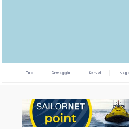
Top
Ormeggio
Servizi
Negoz