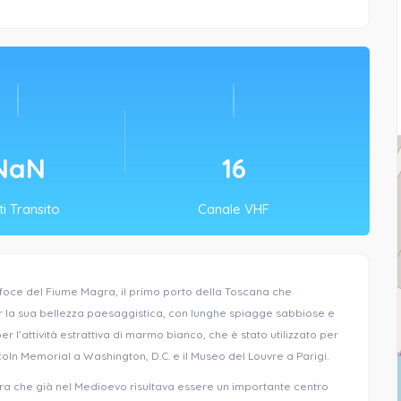
NaN
16
i Transito
Canale VHF
a foce del Fiume Magra, il primo porto della Toscana che
er la sua bellezza paesaggistica, con lunghe spiagge sabbiose e
l’attività estrattiva di marmo bianco, che è stato utilizzato per
Lincoln Memorial a Washington, D.C. e il Museo del Louvre a Parigi.
rara che già nel Medioevo risultava essere un importante centro