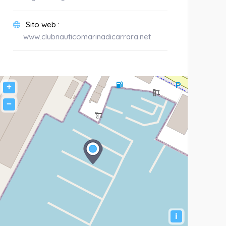
Sito web :
www.clubnauticomarinadicarrara.net
+
−
i