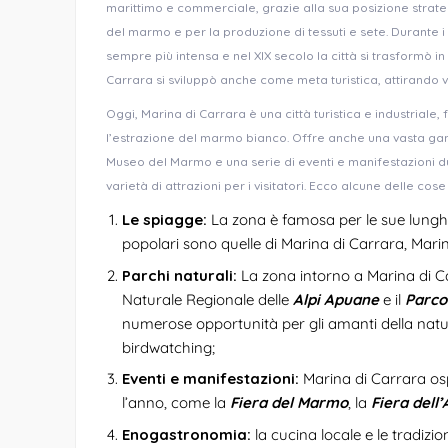
marittimo e commerciale, grazie alla sua posizione strate
del marmo e per la produzione di tessuti e sete. Durante 
sempre più intensa e nel XIX secolo la città si trasformò i
Carrara si sviluppò anche come meta turistica, attirando vi
Oggi, Marina di Carrara è una città turistica e industriale
l’estrazione del marmo bianco. Offre anche una vasta gamma
Museo del Marmo e una serie di eventi e manifestazioni dura
varietà di attrazioni per i visitatori. Ecco alcune delle co
Le spiagge:
La zona è famosa per le sue lunghe 
popolari sono quelle di Marina di Carrara, Mari
Parchi naturali:
La zona intorno a Marina di Ca
Naturale Regionale delle
Alpi Apuane
e il
Parco
numerose opportunità per gli amanti della natu
birdwatching;
Eventi e manifestazioni:
Marina di Carrara osp
l’anno, come la
Fiera del Marmo
, la
Fiera dell’
Enogastronomia:
la cucina locale e le tradiz