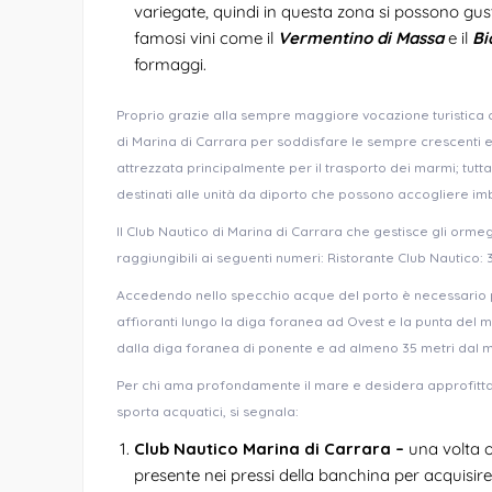
variegate, quindi in questa zona si possono gus
famosi vini come il
Vermentino di Massa
e il
Bi
formaggi.
Proprio grazie alla sempre maggiore vocazione turistica c
di Marina di Carrara per soddisfare le sempre crescenti esi
attrezzata principalmente per il trasporto dei marmi; tuttav
destinati alle unità da diporto che possono accogliere im
Il Club Nautico di Marina di Carrara che gestisce gli ormeg
raggiungibili ai seguenti numeri: Ristorante Club Nautico:
Accedendo nello specchio acque del porto è necessario p
affioranti lungo la diga foranea ad Ovest e la punta del m
dalla diga foranea di ponente e ad almeno 35 metri dal mo
Per chi ama profondamente il mare e desidera approfitta
sporta acquatici, si segnala:
Club Nautico Marina di Carrara –
una volta o
presente nei pressi della banchina per acquisire i