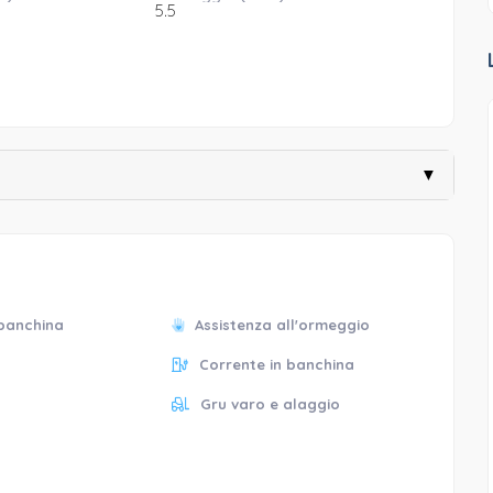
5.5
▼
 banchina
Assistenza all'ormeggio
Corrente in banchina
Gru varo e alaggio