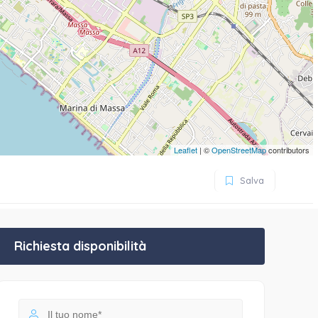
Leaflet
| ©
OpenStreetMap
contributors
Salva
Richiesta disponibilità