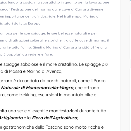
gica lungo la costa, ma soprattutto in quanto per la lavorazione
i secoli l’estrazione del marmo dalle cave di Carrara divenne
n un importante centro industriale. Nel frattempo, Marina di
sitatori da tutta Europa.
, famosa per le sue spiagge, le sue bellezze naturali e per
 di attrazioni culturali e storiche, tra cui le cave di marmo, il
nte tutto l’anno. Giunti a Marina di Carrara la città offre una
se più popolari da vedere e fare:
spiagge sabbiose e il mare cristallino. Le spiagge più
na di Massa e Marina di Avenza;
rrara è circondata da parchi naturali, come il Parco
 Naturale di Montemarcello-Magra
, che offrono
ra, come trekking, escursioni in mountain bike e
ita una serie di eventi e manifestazioni durante tutto
Artigianato
e la
Fiera dell’Agricoltura
;
ioni gastronomiche della Toscana sono molto ricche e