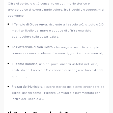
Oltre al porto, la città conserva un patrimonio storico e
archeologico di straordinario valore. Tra i luoghi più suggestivi si
segnalano:
Il Tempio di Giove Anxur
, risalente al I secolo a.C., situato a 210
metri sul livello del mare e capace di offrire una vista
spettacolare sulla costa laziale;
La Cattedrale di San Pietro
, che sorge su un antico tempio
romano e combina elementi romanici, gotici e rinascimentali;
Il Teatro Romano
, uno dei pochi ancora visitabili nel Lazio,
costruito nel I secolo a.C. e capace di accogliere fino a 4.000
spettatori;
Piazza del Municipio
, il cuore storico della città, circondata da
edifici antichi come il Palazzo Comunale e pavimentata con
lastre del I secolo a.C.