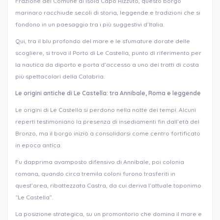
Frazione del Comune di Isola Capo Rizzuto, questo borgo
marinaro racchiude secoli di storia, leggende e tradizioni che si
fondono in un paesaggio tra i più suggestivi d’Italia.
Qui, tra il blu profondo del mare e le sfumature dorate delle
scogliere, si trova il Porto di Le Castella, punto di riferimento per
la nautica da diporto e porta d’accesso a uno dei tratti di costa
più spettacolari della Calabria.
Le origini antiche di Le Castella: tra Annibale, Roma e leggende
Le origini di Le Castella si perdono nella notte dei tempi. Alcuni
reperti testimoniano la presenza di insediamenti fin dall’età del
Bronzo, ma il borgo iniziò a consolidarsi come centro fortificato
in epoca antica.
Fu dapprima avamposto difensivo di Annibale, poi colonia
romana, quando circa tremila coloni furono trasferiti in
quest’area, ribattezzata Castra, da cui deriva l’attuale toponimo
“Le Castella”.
La posizione strategica, su un promontorio che domina il mare e