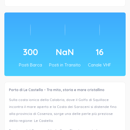
300
NaN
16
Posti Barca
Posti in Transito
Canale VHF
Porto di Le Castella – Tra mito, storia e mare cristallino
Sulla costa ionica della Calabria, dove il Golfo di Squillace
incontra il mare aperto e la Costa dei Saraceni si distende fino
alla provincia di Cosenza, sorge una delle perle più preziose
della regione: Le Castella.