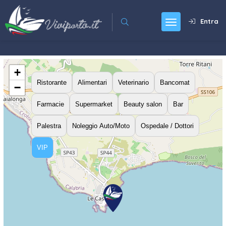
Entra
+
Ristorante
Alimentari
Veterinario
Bancomat
−
Farmacie
Supermarket
Beauty salon
Bar
Palestra
Noleggio Auto/Moto
Ospedale / Dottori
VIP