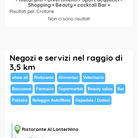
Shopping • Beauty • cocktail Bar •
Risultati per: Crotone
Non ci sono risultati
Negozi e servizi nel raggio di
3,5 km
show all
Ristorante
Alimentari
Veterinario
Bancomat
Farmacie
Supermarket
Beauty salon
Bar
Palestra
Noleggio Auto/Moto
Ospedale / Dottori
Ristorante Al LanterNino