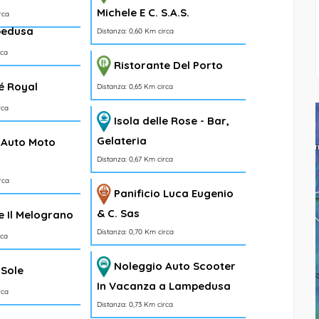
Michele E C. S.A.S.
rca
pedusa
Distanza: 0,60 Km circa
rca
Ristorante Del Porto
é Royal
Distanza: 0,65 Km circa
rca
Isola delle Rose - Bar,
Gelateria
 Auto Moto
Distanza: 0,67 Km circa
rca
Panificio Luca Eugenio
& C. Sas
e Il Melograno
Distanza: 0,70 Km circa
rca
Noleggio Auto Scooter
 Sole
In Vacanza a Lampedusa
rca
Distanza: 0,73 Km circa