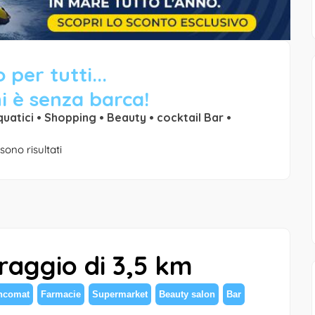
 per tutti...
i è senza barca!
quatici • Shopping • Beauty • cocktail Bar •
sono risultati
 raggio di 3,5 km
ncomat
Farmacie
Supermarket
Beauty salon
Bar