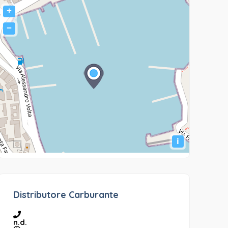
+
−
i
Distributore Carburante
n.d.