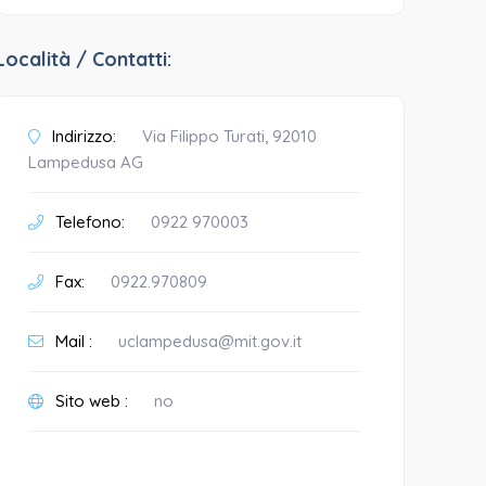
Località / Contatti:
Indirizzo:
Via Filippo Turati, 92010
Lampedusa AG
Telefono:
0922 970003
Fax:
0922.970809
Mail :
uclampedusa@mit.gov.it
Sito web :
no