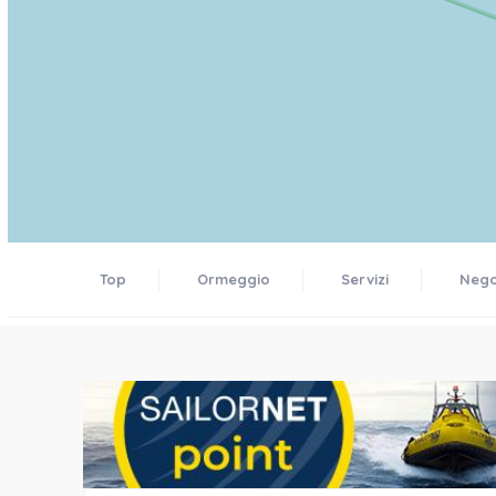
Top
Ormeggio
Servizi
Negoz