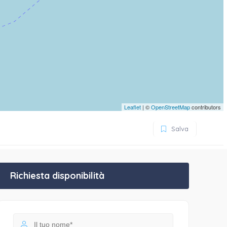
Leaflet
| ©
OpenStreetMap
contributors
Salva
Richiesta disponibilità