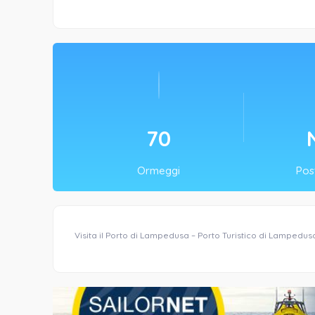
70
Ormeggi
Post
Visita il Porto di Lampedusa – Porto Turistico di Lampedus