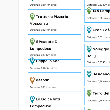
Distanza: 0,59 Km ci
Distanza: 0,60 Km circa
13.5 Lam
Trattoria Pizzeria
Distanza: 0,61 Km ci
Voscenza
Gran Caf
Distanza: 0,62 Km circa
Distanza: 0,66 Km ci
Il Pescato Di
Lampedusa
Noleggio
Distanza: 0,67 Km circa
Rally
Cappello Sas
Distanza: 0,70 Km ci
Distanza: 0,70 Km circa
Residenc
despar
Distanza: 0,71 Km ci
Distanza: 0,71 Km circa
Terra del
La Dolce Vita
Distanza: 0,78 Km ci
Lampedusa