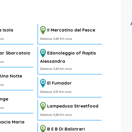
 Isola
Il Mercatino del Pesce
rca
Distanza: 0,40 Km circa
ar Sbarcatoio
Edonoleggio of Raptis
Alessandra
rca
Distanza: 0,43 Km circa
e Una Notte
El Fumador
rca
Distanza: 0,51 Km circa
unge
Lampedusa Streetfood
rca
Distanza: 0,58 Km circa
acia Maria
B E B Di Balistreri