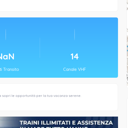
NaN
14
i Transito
Canale VHF
a sopri le opportunità per la tua vacanza serene.