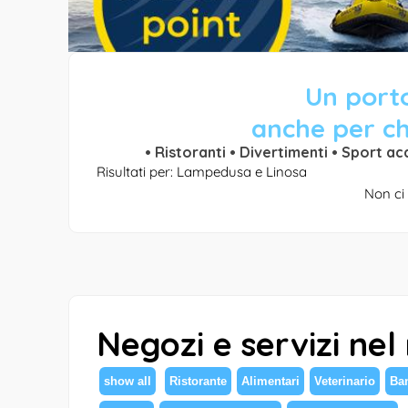
Un porto
anche per ch
• Ristoranti • Divertimenti • Sport ac
Risultati per: Lampedusa e Linosa
Non ci 
Negozi e servizi nel
show all
Ristorante
Alimentari
Veterinario
Ba