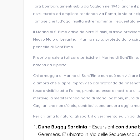
forti bombardamenti subiti da Cagliari nel 1943, anche il
ristrutturato ed ampliato rendendo via Roma, la via princi
famose che tutt’oggi risulta estremamente frequentata ed 
Il Marina di S. Elmo attivo da oltre 15 anni, si trova precis
Nuovo Molo di Levante. Il Marina risulta protetto dallo sc
pennello di Sant’Elmo.
Proprio grazie a tali caratteristiche il Marina di Sant’Elm
natanti da diporto.
Chi ormeggia al Marina di Sant’Elmo non può non visitare 
d’ambra che si apre improvviso dal profondo dell’insenatur
tesoro visibile tutto l’anno, pronto ad essere mostrato ai 
meraviglia mediterranea parla di storia: bastioni, mura di c
Cagliari che non c’è più, contribuiscono ancora oggi a man
Per chi ama la natura, gli sport, il divertimento ed un po’ 
Dune Buggy Sardinia –
Escursioni
con dune 
Geremeas. E’ ubicato in Via delle Sequoie,snc 