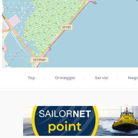
Top
Ormeggio
Servizi
Negoz