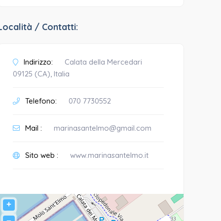
Località / Contatti:
Indirizzo:
Calata della Mercedari
09125 (CA), Italia
Telefono:
070 7730552
Mail :
marinasantelmo@gmail.com
Sito web :
www.marinasantelmo.it
+