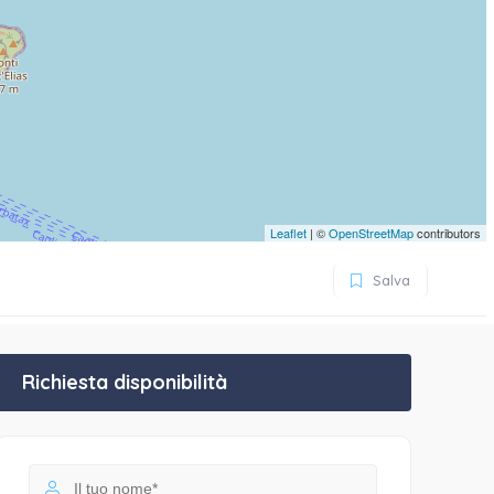
Leaflet
| ©
OpenStreetMap
contributors
Salva
Richiesta disponibilità