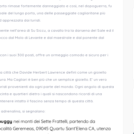
 porto rimase fortemente danneggiato e così, nel dopoguerra, fu
pale del lungo porto, una delle passeggiate cagliaritane più
apprezzata dai turisti.
amente nell’area di Su Siccu, a cavallo tra la darsena del Sale ed il
irocco dal Molo di Levante e dal maestrale e dal ponente dal
o, con i suoi 300 posti, offre un ormeggio comodo e sicuro per i
la città che Davide Herbert Lawrence definì come un gioiello
a. Ma Cagliari è ben più che un semplice gioiello. E’ un vero
turisti provenienti da ogni parte del mondo. Ogni angolo di questa
inta e quartieri dietro i quali si nascondono ricordi di una
tenere intatto il fascino senza tempo di questa città.
di adrenalina, si segnalano:
buggy
nei monti dei Sette Frattelli, partendo da
Località Geremeas, 09045 Quartu Sant’Elena CA, utenza