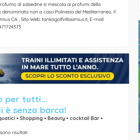
profumo di salsedine si mescola ai profumi della
s denominata non a caso Polinesia del Mediterraneo. Il
imius CA , Sito Web: tankagolfvillasimius.it, E-mail:
3471724373.
 per tutti...
i è senza barca!
quatici • Shopping • Beauty • cocktail Bar •
sono risultati