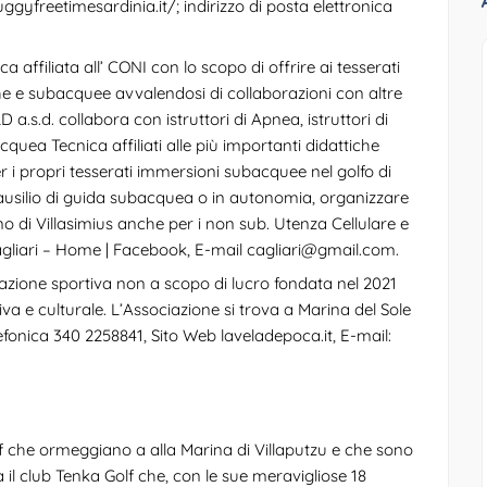
ggyfreetimesardinia.it/
; indirizzo di posta elettronica
ca affiliata all’ CONI con lo scopo di offrire ai tesserati
iche e subacquee avvalendosi di collaborazioni con altre
.s.d. collabora con istruttori di Apnea, istruttori di
quea Tecnica affiliati alle più importanti didattiche
per i propri tesserati immersioni subacquee nel golfo di
l’ausilio di guida subacquea o in autonomia, organizzare
no di Villasimius anche per i non sub. Utenza Cellulare e
gliari – Home | Facebook
, E-mail
cagliari@gmail.com
.
azione sportiva non a scopo di lucro fondata nel 2021
va e culturale. L’Associazione si trova a Marina del Sole
lefonica 340 2258841, Sito Web
laveladepoca.it
, E-mail:
lf che ormeggiano a alla Marina di Villaputzu e che sono
a il club Tenka Golf che, con le sue meravigliose 18