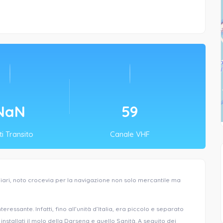
NaN
74
i Transito
Canale VHF
gliari, noto crocevia per la navigazione non solo mercantile ma
ressante. Infatti, fino all’unità d’Italia, era piccolo e separato
installati il molo della Darsena e quello Sanità. A seguito dei