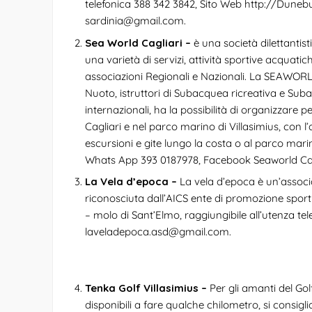
telefonica 388 342 3842, Sito Web
http://Dunebu
sardinia@gmail.com
.
Sea World Cagliari –
è una società dilettantisti
una varietà di servizi, attività sportive acquat
associazioni Regionali e Nazionali. La SEAWORLD a
Nuoto, istruttori di Subacquea ricreativa e Subac
internazionali, ha la possibilità di organizzare 
Cagliari e nel parco marino di Villasimius, con 
escursioni e gite lungo la costa o al parco mari
Whats App 393 0187978, Facebook
Seaworld Ca
La Vela d’epoca –
La vela d’epoca è un’associ
riconosciuta dall’AICS ente di promozione sporti
– molo di Sant’Elmo, raggiungibile all’utenza te
laveladepoca.asd@gmail.com
.
Tenka Golf Villasimius –
Per gli amanti del Go
disponibili a fare qualche chilometro, si consigli