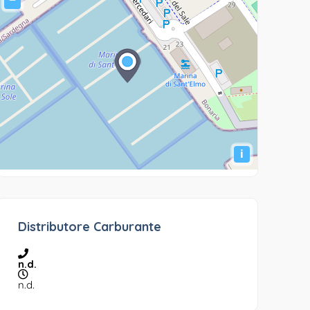
−
i
Distributore Carburante
n.d.
n.d.