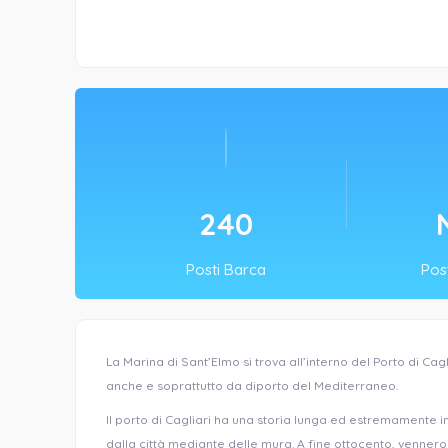
300
Posti Barca
Post
La Marina di Sant’Elmo si trova all’interno del Porto di Ca
anche e soprattutto da diporto del Mediterraneo.
Il porto di Cagliari ha una storia lunga ed estremamente inte
dalla città mediante delle mura. A fine ottocento, vennero 