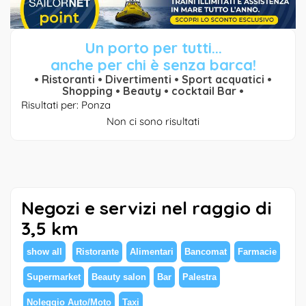
Un porto per tutti...
anche per chi è senza barca!
• Ristoranti • Divertimenti • Sport acquatici •
Shopping • Beauty • cocktail Bar •
Risultati per: Ponza
Non ci sono risultati
Negozi e servizi nel raggio di
3,5 km
show all
Ristorante
Alimentari
Bancomat
Farmacie
Supermarket
Beauty salon
Bar
Palestra
Noleggio Auto/Moto
Taxi