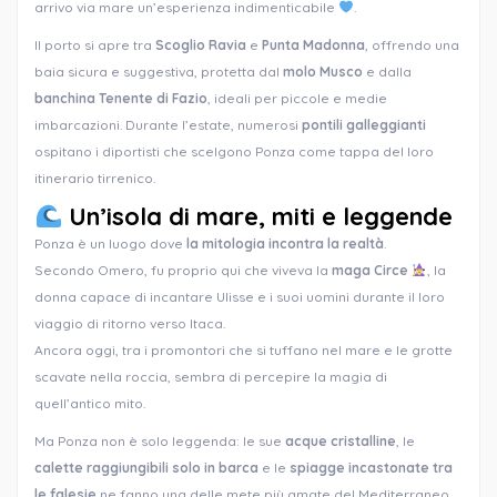
arrivo via mare un’esperienza indimenticabile
.
Il porto si apre tra
Scoglio Ravia
e
Punta Madonna
, offrendo una
baia sicura e suggestiva, protetta dal
molo Musco
e dalla
banchina Tenente di Fazio
, ideali per piccole e medie
imbarcazioni. Durante l’estate, numerosi
pontili galleggianti
ospitano i diportisti che scelgono Ponza come tappa del loro
itinerario tirrenico.
Un’isola di mare, miti e leggende
Ponza è un luogo dove
la mitologia incontra la realtà
.
Secondo Omero, fu proprio qui che viveva la
maga Circe
, la
donna capace di incantare Ulisse e i suoi uomini durante il loro
viaggio di ritorno verso Itaca.
Ancora oggi, tra i promontori che si tuffano nel mare e le grotte
scavate nella roccia, sembra di percepire la magia di
quell’antico mito.
Ma Ponza non è solo leggenda: le sue
acque cristalline
, le
calette raggiungibili solo in barca
e le
spiagge incastonate tra
le falesie
ne fanno una delle mete più amate del Mediterraneo.