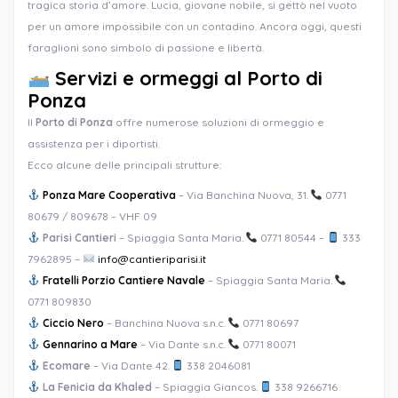
tragica storia d’amore. Lucia, giovane nobile, si gettò nel vuoto
per un amore impossibile con un contadino. Ancora oggi, questi
faraglioni sono simbolo di passione e libertà.
Servizi e ormeggi al Porto di
Ponza
Il
Porto di Ponza
offre numerose soluzioni di ormeggio e
assistenza per i diportisti.
Ecco alcune delle principali strutture:
Ponza Mare Cooperativa
– Via Banchina Nuova, 31.
0771
80679 / 809678 – VHF 09
Parisi Cantieri
– Spiaggia Santa Maria.
0771 80544 –
333
7962895 –
info@cantieriparisi.it
Fratelli Porzio Cantiere Navale
– Spiaggia Santa Maria.
0771 809830
Ciccio Nero
– Banchina Nuova s.n.c.
0771 80697
Gennarino a Mare
– Via Dante s.n.c.
0771 80071
Ecomare
– Via Dante 42.
338 2046081
La Fenicia da Khaled
– Spiaggia Giancos.
338 9266716