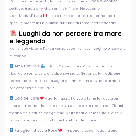
Durante quel periodo, Ponza fu usata come
luogo di confino
politico
, tradizione che continuò fino al Novecento.
Con l’
Unità d’Italia
, l’isola tornò a fiorire, trasformandosi
gradualmente in un
gioiello turistico
di fama internazionale.
Luoghi da non perdere tra mare
e leggenda
Non si può visitare Ponza senza scoprire i suoi
luoghi più iconici
e
misteriosi:
Arco Naturale
– detto “u’spacc purp”, per la forma che
ricorda un tentacolo di polpo spezzato. Secondo la tradizione,
passando sotto l’arco bisogna esprimere un desiderio: il mare
provvederà ad esaudirlo.
Cala del Core
– qui la natura ha scolpito nella roccia un
cuore. La leggenda narra che sia quello della regina dei Giganti,
trafitto da Nettuno per gelosia. Nelle notti di tempesta si dice si
possano udire ancora i lamenti del dio del mare.
Faraglioni di Lucia Rosa
– imponenti scogli legati a una