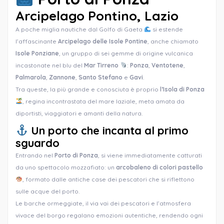
Arcipelago Pontino,
Lazio
A poche miglia nautiche dal Golfo di Gaeta
si estende
l’affascinante
Arcipelago delle Isole Pontine
, anche chiamato
Isole Ponziane
, un gruppo di sei gemme di origine vulcanica
incastonate nel blu del
Mar Tirreno
:
Ponza
,
Ventotene
,
Palmarola
,
Zannone
,
Santo Stefano
e
Gavi
.
Tra queste, la più grande e conosciuta è proprio
l’Isola di Ponza
, regina incontrastata del mare laziale, meta amata da
diportisti, viaggiatori e amanti della natura.
Un porto che incanta al primo
sguardo
Entrando nel
Porto di Ponza
, si viene immediatamente catturati
da uno spettacolo mozzafiato: un
arcobaleno di colori pastello
, formato dalle antiche case dei pescatori che si riflettono
sulle acque del porto.
Le barche ormeggiate, il via vai dei pescatori e l’atmosfera
vivace del borgo regalano emozioni autentiche, rendendo ogni