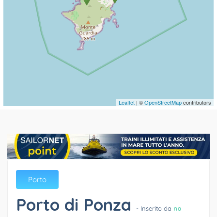
Leaflet
| ©
OpenStreetMap
contributors
Porto
Porto di Ponza
- Inserito da
no