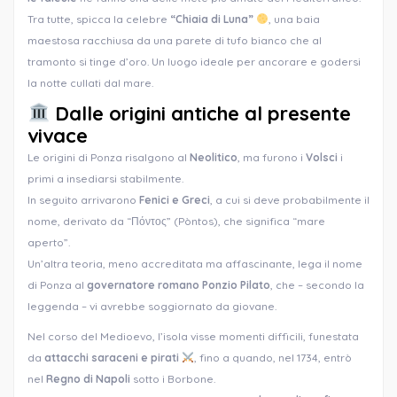
Tra tutte, spicca la celebre
“Chiaia di Luna”
, una baia
maestosa racchiusa da una parete di tufo bianco che al
tramonto si tinge d’oro. Un luogo ideale per ancorare e godersi
la notte cullati dal mare.
Dalle origini antiche al presente
vivace
Le origini di Ponza risalgono al
Neolitico
, ma furono i
Volsci
i
primi a insediarsi stabilmente.
In seguito arrivarono
Fenici e Greci
, a cui si deve probabilmente il
nome, derivato da “Πόντος” (Pòntos), che significa “mare
aperto”.
Un’altra teoria, meno accreditata ma affascinante, lega il nome
di Ponza al
governatore romano Ponzio Pilato
, che – secondo la
leggenda – vi avrebbe soggiornato da giovane.
Nel corso del Medioevo, l’isola visse momenti difficili, funestata
da
attacchi saraceni e pirati
, fino a quando, nel 1734, entrò
nel
Regno di Napoli
sotto i Borbone.