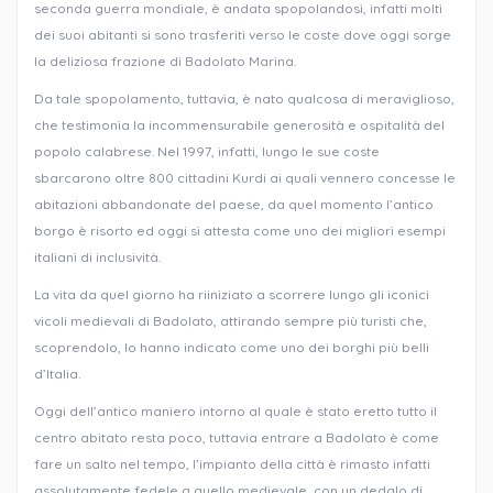
seconda guerra mondiale, è andata spopolandosi, infatti molti
dei suoi abitanti si sono trasferiti verso le coste dove oggi sorge
la deliziosa frazione di Badolato Marina.
Da tale spopolamento, tuttavia, è nato qualcosa di meraviglioso,
che testimonia la incommensurabile generosità e ospitalità del
popolo calabrese. Nel 1997, infatti, lungo le sue coste
sbarcarono oltre 800 cittadini Kurdi ai quali vennero concesse le
abitazioni abbandonate del paese, da quel momento l’antico
borgo è risorto ed oggi si attesta come uno dei migliori esempi
italiani di inclusività.
La vita da quel giorno ha riiniziato a scorrere lungo gli iconici
vicoli medievali di Badolato, attirando sempre più turisti che,
scoprendolo, lo hanno indicato come uno dei borghi più belli
d’Italia.
Oggi dell’antico maniero intorno al quale è stato eretto tutto il
centro abitato resta poco, tuttavia entrare a Badolato è come
fare un salto nel tempo, l’impianto della città è rimasto infatti
assolutamente fedele a quello medievale, con un dedalo di