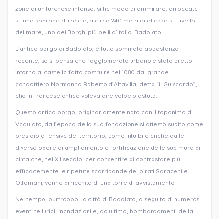
zone di un turchese intenso, si ha modo di ammirare, arroccato
su uno sperone di roccia, a circa 240 metri di altezza sul livello
del mare, uno dei Borghi più belli d’Italia, Badolato.
L’antico borgo di Badolato, è tutto sommato abbastanza
recente, se si pensa che l’agglomerato urbano è stato eretto
intorno al castello fatto costruire nel 1080 dal grande
condottiero Normanno Roberto d’Altavilla, detto “il Guiscardo”,
che in francese antico voleva dire volpe o astuto.
Questo antico borgo, originariamente noto con il toponimo di
Vadulato, dall’epoca della sua fondazione si attestò subito come
presidio difensivo del territorio, come intuibile anche dalle
diverse opere di ampliamento e fortificazione delle sue mura di
cinta che, nel XII secolo, per consentire di contrastare più
efficacemente le ripetute scorribande dei pirati Saraceni e
Ottomani, venne arricchita di una torre di avvistamento.
Nel tempo, purtroppo, la città di Badolato, a seguito di numerosi
eventi tellurici, inondazioni e, da ultimo, bombardamenti della