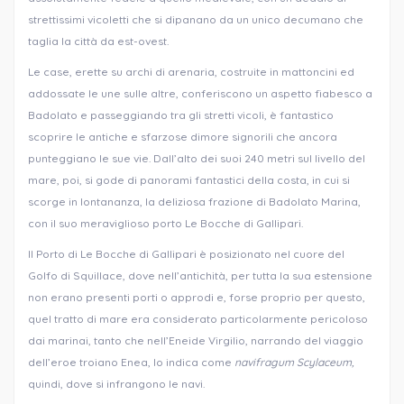
strettissimi vicoletti che si dipanano da un unico decumano che
taglia la città da est-ovest.
Le case, erette su archi di arenaria, costruite in mattoncini ed
addossate le une sulle altre, conferiscono un aspetto fiabesco a
Badolato e passeggiando tra gli stretti vicoli, è fantastico
scoprire le antiche e sfarzose dimore signorili che ancora
punteggiano le sue vie. Dall’alto dei suoi 240 metri sul livello del
mare, poi, si gode di panorami fantastici della costa, in cui si
scorge in lontananza, la deliziosa frazione di Badolato Marina,
con il suo meraviglioso porto Le Bocche di Gallipari.
Il Porto di Le Bocche di Gallipari è posizionato nel cuore del
Golfo di Squillace, dove nell’antichità, per tutta la sua estensione
non erano presenti porti o approdi e, forse proprio per questo,
quel tratto di mare era considerato particolarmente pericoloso
dai marinai, tanto che nell’Eneide Virgilio, narrando del viaggio
dell’eroe troiano Enea, lo indica come
navifragum Scylaceum,
quindi, dove si infrangono le navi.