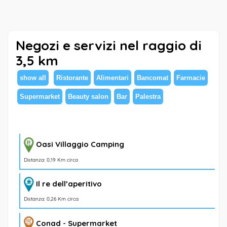
Negozi e servizi nel raggio di
3,5 km
show all
Ristorante
Alimentari
Bancomat
Farmacie
Supermarket
Beauty salon
Bar
Palestra
Oasi Villaggio Camping
Distanza: 0,19 Km circa
Il re dell’aperitivo
Distanza: 0,26 Km circa
Conad - Supermarket