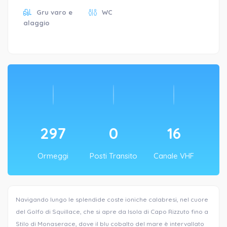
Gru varo e
WC
alaggio
297
0
16
Ormeggi
Posti Transito
Canale VHF
Navigando lungo le splendide coste ioniche calabresi, nel cuore
del Golfo di Squillace, che si apre da Isola di Capo Rizzuto fino a
Stilo di Monaserace, dove il blu cobalto del mare è intervallato