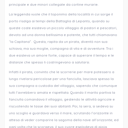
principale e due minori collegate da cortine murarie.
La leggenda vuole che il toponimo della località in cui sorge il
porto risalga ai tempi della Battaglia di Lepanto, quando su
queste coste esisteva un piccolo villaggio di pastori e pescatori,
devoto ad una donna bellissima e potente, che tutti chiamavano
“la Capitana”. Questa, rapita da un pirata, diventò non sua
schiava, ma sua moglie, compagna di vita e di avventure. Tra i
due esisteva un amore forte, capace di superare il tempo e le
distanze che spesso li costringevano a salutarsi.
Infatti il pirata, convinto che le scorrerie per mare potessero a
lungo rivelarsi pericolose per una fanciulla, lasciava spesso la
sua compagna a custodia del villaggio, sapendo che comunque
tutti l’avrebbero amata e rispettata. Quando il marito partiva la
fanciulla comandava il villaggio, gestendo le attività agricole e
riscuotendo le tasse dei suoi abitanti. Poi, la sera, si sedeva su
uno scoglio e guardava verso il mare, scrutando l’orizzonte in
attesa di veder comparire la sagoma della nave all’orizzonte; ed
ogni volta che la scorgeva, il suo cuore esplodeva di gioia.