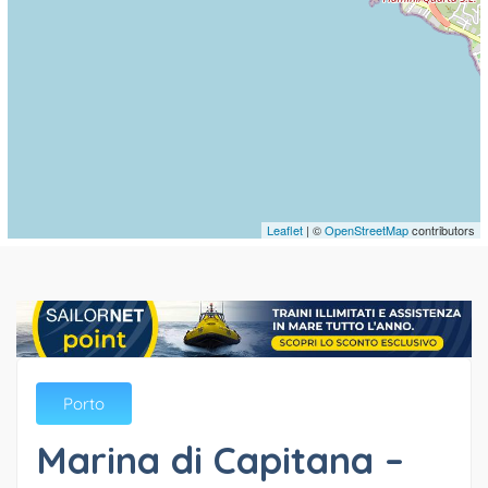
Leaflet
| ©
OpenStreetMap
contributors
Porto
Marina di Capitana –