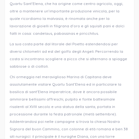
Quartu Sant’Elena, che ha origine come centro agricolo, oggi,
oltre a mantenere un’importante produzione vinicola, per la
quale ricordiamo la malvasia, è rinomata anche per la
lavorazione di gioielli in filigrana d’oro e gli squisiti pani e dolci
fatti in casa: candelaus, pabassinas e piricchitus.
La sua costa parte dal litorale del Poetto estendendosi per
diversi chilometri ad est del golfo degli Angeli. Percorrendo la
costa si incontrano scogliere a picco che si alternano a spiagge
sabbiose o di ciottoli.
Chi ormeggia nel meraviglioso Marina di Capitana deve
assolutamente visitare Quartu Sant’Elena ed in particolare la
basilica di sant’Elena imperatrice, dove è ancora possibile
ammirare bellissimi affreschi, pulpito e fonte battesimale
risalenti al XVIII secolo e una statua della santa, portata in
processione durante la festa patronale (metà settembre).
Addentrandosi poi nelle campagne si trova la chiesa Nostra
Signora del buon Cammino, con colonne di età romana e ben 38
siti nuragici: il principale è il nuraghe Diana, con una torre