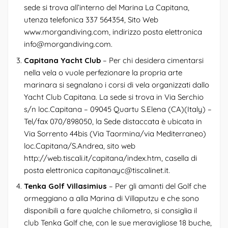
sede si trova all’interno del Marina La Capitana,
utenza telefonica 337 564354, Sito Web
www.morgandiving.com, indirizzo posta elettronica
info@morgandiving.com.
Capitana Yacht Club
– Per chi desidera cimentarsi
nella vela o vuole perfezionare la propria arte
marinara si segnalano i corsi di vela organizzati dallo
Yacht Club Capitana. La sede si trova in Via Serchio
s/n loc.Capitana – 09045 Quartu S.Elena (CA)(Italy) –
Tel/fax 070/898050, la Sede distaccata è ubicata in
Via Sorrento 44bis (Via Taormina/via Mediterraneo)
loc.Capitana/S.Andrea, sito web
http://web.tiscali.it/capitana/index.htm, casella di
posta elettronica capitanayc@tiscalinet.it.
Tenka Golf Villasimius
– Per gli amanti del Golf che
ormeggiano a alla Marina di Villaputzu e che sono
disponibili a fare qualche chilometro, si consiglia il
club Tenka Golf che, con le sue meravigliose 18 buche,