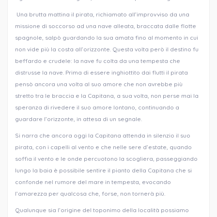
Una brutta mattina il pirata, richiamato all’improvviso da una
missione di soccorso ad una nave alleata, braccata dalle flotte
spagnole, salpò guardando la sua amata fino al momento in cui
non vide più la costa all’orizzonte. Questa volta però il destino fu
beffardo e crudele: la nave fu colta da una tempesta che
distrusse la nave. Prima di essere inghiottito dai flutti il pirata
pensò ancora una volta al suo amore che non avrebbe più
stretto tra le braccia e la Capitana, a sua volta, non perse mai la
speranza di rivedere il suo amore lontano, continuando a
guardare l’orizzonte, in attesa di un segnale.
Si narra che ancora oggi la Capitana attenda in silenzio il suo
pirata, con i capelli al vento e che nelle sere d’estate, quando
soffia il vento e le onde percuotono la scogliera, passeggiando
lungo la baia è possibile sentire il pianto della Capitana che si
confonde nel rumore del mare in tempesta, evocando
l’amarezza per qualcosa che, forse, non tornerà più.
Qualunque sia l’origine del toponimo della località possiamo