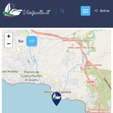
Entra
+
Bar
VIP
−