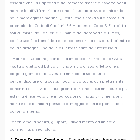
asserire che La Capitana è sicuramente amore e rispetto per il
mare e le attività marinare come si può apprezzare entrando
nella meravigliosa marina. Questa, che si trova sulla costa sud-
orientale del Golfo di Cagliari, 6,5 M ad est di Capo S. Elia, dista
soli 20 minuti da Cagliari e 30 minuti dal aeroporto di Elmas,
costituisce è la base ideale per conoscere la costa sud-orientale
della Sardegna, una delle più affascinanti dell’intera isola.
Il Marina di Capitana, con la sua imboccatura rivolta ad Ovest,
risulta protetto ad Est da un lungo molo di sopraflutto che si
piega a gomito e ad Ovest da un molo di sottoflutto
perpendicolare alla costa. Il bacino portuale, completamente
banchinato, si divide in due grandi darsene di cui una, quella più
esterna è riservata alle imbarcazioni di maggiori dimensioni,
mentre quelle minori possono ormeggiare nei tre pontili della
darsena interna.
Per chi ama la natura, gli sport, il divertimento ed un po’ di
adrenalina, si segnalano:
Dune Buggy Sardinia
– Escursioni con dune buggy