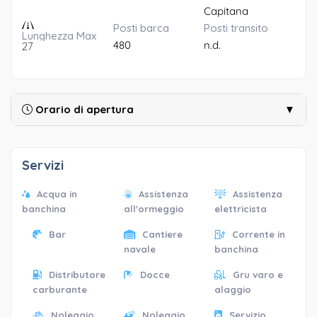
Capitana
Posti barca
Posti transito
Lunghezza Max
480
n.d.
27
Orario di apertura
▼
Servizi
Acqua in
Assistenza
Assistenza
banchina
all'ormeggio
elettricista
Bar
Cantiere
Corrente in
navale
banchina
Distributore
Docce
Gru varo e
carburante
alaggio
Noleggio
Noleggio
Servizio