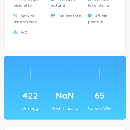
biciclette
natanti
lavanderia
Servizio
Sollevatore
Ufficio
ristorazione
postale
WC
480
NaN
74
Ormeggi
Posti Transito
Canale VHF