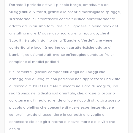
Durante il periodo estivo il piccolo borgo, amatissimo dai
villeggianti di Vittoria, grazie alle proprie meravigliose spiagge,
si trasforma in un fantastico centro turistico particolarmente
adatto ad un turismo familiare in cui godere in pieno relax del
cristallino mare. E’ doveroso ricordare, al riguardo, che il
Scoglitti è stato insignito della “Bandiera Verde”, che viene
conferita alle località marine con caratteristiche adatte ai
bambini, selezionate attraverso un’indagine condotta fra un
campione di medici pediatri.
Sicuramente i giovani componenti degli equipaggi che
ormeggiano a Scoglitti non potranno non apprezzare una visita
al “Piccolo MUSEO DEL MARE” ubicato nel Faro di Scoglitti, una
realtà unica nella Sicilia sud orientale, che, grazie al proprio
carattere multimediale, rende unico e ricco di attrattiva questo
piccolo gioiellino che consente di vivere esperienze visive e
sonore in grado di accendere la curiosità e la voglia di
conoscere ciò che gira intorno al nostro mare e alla vita che
ospita.