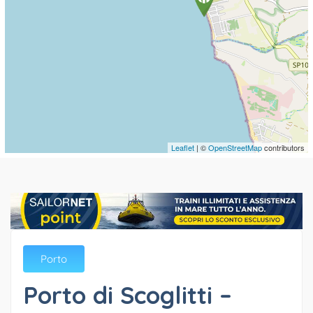
Leaflet
| ©
OpenStreetMap
contributors
Porto
Porto di Scoglitti –