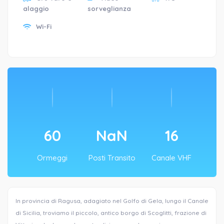
alaggio
sorveglianza
Wi-Fi
60
NaN
16
Ormeggi
Posti Transito
Canale VHF
In provincia di Ragusa, adagiato nel Golfo di Gela, lungo il Canale
di Sicilia, troviamo il piccolo, antico borgo di Scoglitti, frazione di