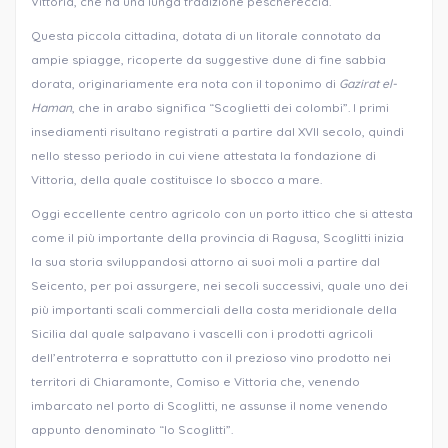
Vittoria, che ha una lunga tradizione peschereccia.
Questa piccola cittadina, dotata di un litorale connotato da
ampie spiagge, ricoperte da suggestive dune di fine sabbia
dorata, originariamente era nota con il toponimo di
Gazirat el-
Haman
, che in arabo significa “Scoglietti dei colombi”. I primi
insediamenti risultano registrati a partire dal XVII secolo, quindi
nello stesso periodo in cui viene attestata la fondazione di
Vittoria, della quale costituisce lo sbocco a mare.
Oggi eccellente centro agricolo con un porto ittico che si attesta
come il più importante della provincia di Ragusa, Scoglitti inizia
la sua storia sviluppandosi attorno ai suoi moli a partire dal
Seicento, per poi assurgere, nei secoli successivi, quale uno dei
più importanti scali commerciali della costa meridionale della
Sicilia dal quale salpavano i vascelli con i prodotti agricoli
dell’entroterra e soprattutto con il prezioso vino prodotto nei
territori di Chiaramonte, Comiso e Vittoria che, venendo
imbarcato nel porto di Scoglitti, ne assunse il nome venendo
appunto denominato “lo Scoglitti”.