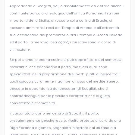
Approdando a Scoglitti, poi, è assolutamente da visitare anche il
confinante parco archeologico dell’antica Kamarina. Fra i più
importanti della Sicilia, arroccato sulla collina di Eracle, si
possono ammirare i resti del Tempio di Athena e all’estremità
sud-occidentale del promontorio, fra il tempio di Atena Poliade
ed il porto, la meravigliosa
agorà
, i cui scavi sono in corso di
ultimazione.
Se poi si ama la buona cucina si può approfittare dei numerosi
ristorantini che circondano il porto, molti dei quali sono
specializzati nella preparazione di superbi piatti di pesce tra i
quali spicca sicuramente il gambero rosso del mediterraneo,
pescato in abbondanza dai pescatori di Scoglitti, che si
contraddistingue per le peculiari caratteristiche di gusto,
consistenza e cromaticità.
Incastonato proprio nel centro di Scoglitti, il porto,
prevalentemente peschereccio, risulta protetto a Nord da una
Diga Foranea a gomito, segnalata in testata dal un fanale a
lampi rossi, e a Sud dal Molo di Levate, anch’esso a gomito e