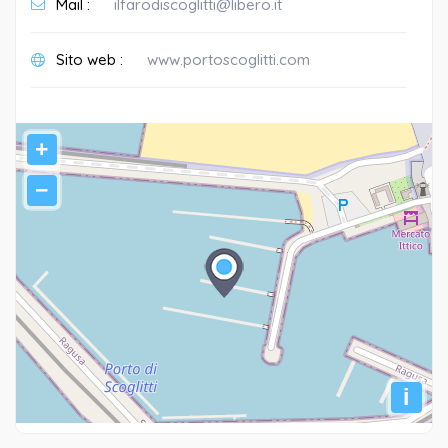
Mail :
ilfarodiscoglitti@libero.it
Sito web :
www.portoscoglitti.com
+
−
i