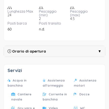
Lunghezza Max
Pescaggio
Pescaggio
24
(min)
(max)
2
4.5
Posti barca
Posti transito
60
n.d.
Orario di apertura
▼
Servizi
Acqua in
Assistenza
Assistenza
banchina
all'ormeggio
motori
Cantiere
Corrente in
Docce
navale
banchina
Gru varo e
Video
WC