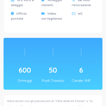
alaggio
natanti
ristorazione
Ufficio
Video
WC
postale
sorveglianza
600
50
6
Ormeggi
Posti Transito
Canale VHF
Nota anche con gli pseudonimi di “Città delle 44 Chiese” o “la