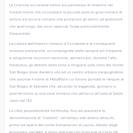
Le ricerche successive hanno poi permesso di rinvenire nei
fondali marini che circondano la piccola isola un gran numero di
anfore ed ancore romane che portarono gli storici ad ipotizzare
che quel luogo, dai sicuri approdi, fosse particolarmente
frequentato.
La caduta dell’Impero romano d’Occidente e le conseguenti
invasioni barbariche, accompagnate dalle sempre più frequenti
e sanguinose incursioni saracene, spinsero poi, durante l’alto
medioevo, gli abitanti della zona a rifugiarsi sulla cima del monte
San Biagio dove diedero vita ad un centro urbano inespugnabile,
che assunse il nome di
Marathìa
in cui furono portate le reliquie di
San Biagio di Sebaste che, secondo la leggenda, giunsero in
quel territorio su una nave Armena che attraccò all’isola di Santo
Janni nel 732.
La città, pesantemente fortificata, fino ad assumere la
denominazione di “Castello”, nel tempo subì diversi attacchi,
prima ad opera del conte Sanseverino di Lauria, alleato degli
Aragonesi, nel 1440, e dopo dall’esercito francese di Carlo VIII,