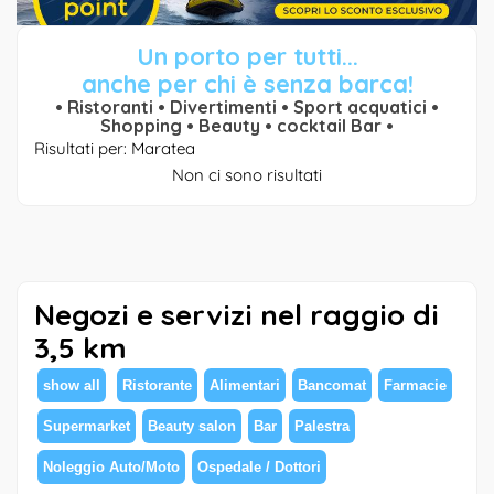
Un porto per tutti...
anche per chi è senza barca!
• Ristoranti • Divertimenti • Sport acquatici •
Shopping • Beauty • cocktail Bar •
Risultati per: Maratea
Non ci sono risultati
Negozi e servizi nel raggio di
3,5 km
show all
Ristorante
Alimentari
Bancomat
Farmacie
Supermarket
Beauty salon
Bar
Palestra
Noleggio Auto/Moto
Ospedale / Dottori