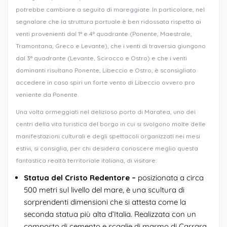
potrebbe cambiare a seguito di mareggiate. In particolare, nel
segnalare che la struttura portuale è ben ridossata rispetto ai
venti provenienti dal 1° e 4° quadrante (Ponente, Maestrale,
Tramontana, Greco e Levante), che i venti di traversia giungono
dal 3° quadrante (Levante, Scirocco e Ostro) e che i venti
dominanti risultano Ponente, Libeccio e Ostro, è sconsigliato
accedere in caso spiri un forte vento di Libeccio ovvero pro
veniente da Ponente.
Una volta ormeggiati nel delizioso porto di Maratea, uno dei
centri della vita turistica del borgo in cui si svolgono molte delle
manifestazioni culturali e degli spettacoli organizzati nei mesi
estivi, si consiglia, per chi desidera conoscere meglio questa
fantastica realtà territoriale italiana, di visitare:
Statua del Cristo Redentore –
posizionata a circa
500 metri sul livello del mare, è una scultura di
sorprendenti dimensioni che si attesta come la
seconda statua più alta d’Italia. Realizzata con un
composto di cemento e scaglie di marmo di Carrara