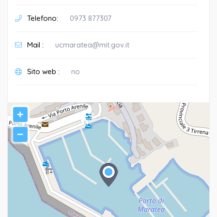
Telefono:
0973 877307
Mail :
ucmaratea@mit.gov.it
Sito web :
no
+
−