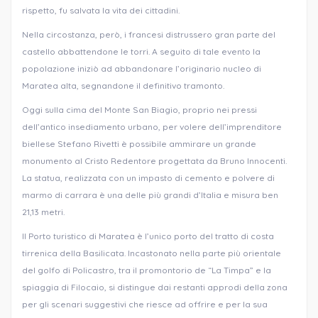
rispetto, fu salvata la vita dei cittadini.
Nella circostanza, però, i francesi distrussero gran parte del
castello abbattendone le torri. A seguito di tale evento la
popolazione iniziò ad abbandonare l’originario nucleo di
Maratea alta, segnandone il definitivo tramonto.
Oggi sulla cima del Monte San Biagio, proprio nei pressi
dell’antico insediamento urbano, per volere dell’imprenditore
biellese Stefano Rivetti è possibile ammirare un grande
monumento al Cristo Redentore progettata da Bruno Innocenti.
La statua, realizzata con un impasto di cemento e polvere di
marmo di carrara è una delle più grandi d’Italia e misura ben
21,13 metri.
Il Porto turistico di Maratea è l’unico porto del tratto di costa
tirrenica della Basilicata. Incastonato nella parte più orientale
del golfo di Policastro, tra il promontorio de “La Timpa” e la
spiaggia di Filocaio, si distingue dai restanti approdi della zona
per gli scenari suggestivi che riesce ad offrire e per la sua