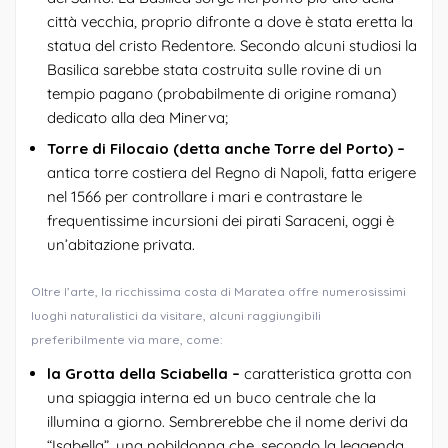
città vecchia, proprio difronte a dove è stata eretta la
statua del cristo Redentore. Secondo alcuni studiosi la
Basilica sarebbe stata costruita sulle rovine di un
tempio pagano (probabilmente di origine romana)
dedicato alla dea Minerva;
Torre di Filocaio (detta anche Torre del Porto) –
antica torre costiera del Regno di Napoli, fatta erigere
nel 1566 per controllare i mari e contrastare le
frequentissime incursioni dei pirati Saraceni, oggi è
un’abitazione privata.
Oltre l’arte, la ricchissima costa di Maratea offre numerosissimi
luoghi naturalistici da visitare, alcuni raggiungibili
preferibilmente via mare, come:
la Grotta della Sciabella –
caratteristica grotta con
una spiaggia interna ed un buco centrale che la
illumina a giorno. Sembrerebbe che il nome derivi da
“Isabella”, una nobildonna che, secondo la leggenda