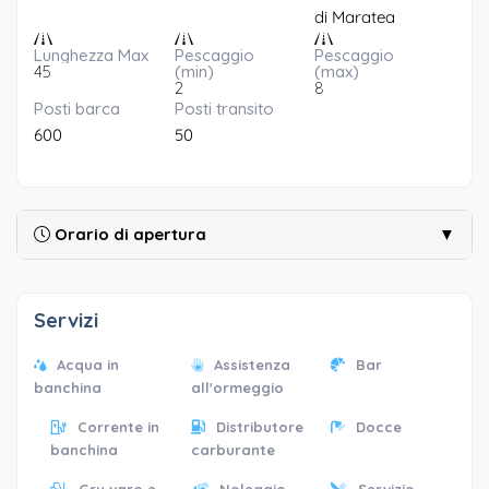
di Maratea
Lunghezza Max
Pescaggio
Pescaggio
45
(min)
(max)
2
8
Posti barca
Posti transito
600
50
Orario di apertura
▼
Servizi
Acqua in
Assistenza
Bar
banchina
all'ormeggio
Corrente in
Distributore
Docce
banchina
carburante
Gru varo e
Noleggio
Servizio