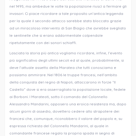
nel 1495; ma ambedue le volte la popolazione riuscì a fermare gli
invasori. Ci piace ricordare a tale proposito un’antica leggenda
per la quale il secondo attacco sarebbe stato bloccato grazie
ad un miracoloso intervento di San Biagio che avrebbe svegliato
le sentinelle che si erano addormentate colpendole
ripetutamente con dei sonori schiaffi.
Lasciata la storia più antica vogliamo ricordare, infine, l’evento
più significativo degli ultimi secoli ed al quale, probabilmente, si
deve l’attuale assetto della Maratea che tutti conosciamo e
possiamo ammirare. Nel 1806 le truppe francesi, nell’ambito
della conquista del regno di Napoli, attaccarono in forze “Il
Castello” dove si era asserragliata la popolazione locale, fedele
ai Borboni. I Marateoti, sotto il comando del Colonnello
Alessandro Mandarini, opposero una eroica resistenza ma, dopo
alcuni giorni di assedio, dovettero cedere allo strapotere dei
francesi che, comunque, riconobbero il valore del popolo e, su
espressa richiesta del Colonnello Mandarini, al quale in
comandante francese regalo la propria spada in segno di