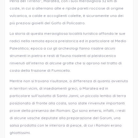
Perla del Tirreno”, Maratea, con i suoi meravigliosi 32 km di
coste, in cui si alternano alte e ripide pareti rocciose di origine
vulcanica, a calde e accoglienti calette, è sicuramente una dei
più preziosi gioielli del Golfo di Policastro.
La storia di questa meravigliosa località turistica affonda le sue
radici nella remota epoca preistorica ed in particolare al Medio
Paleolitico; epoca a cui gli archeologi fanno risalire alcuni
strumenti in pietra e resti di fauna risalenti al pleistocenico
rinvenuti all’interno di alcune grotte che si aprono nel tratto di
costa della frazione di Fiumicello.
Mentre non si trovano risultanze, a differenza di quanto avvenuto
in territori vicini, di insediamenti greci, a Maratea ed in
particolare sull’isolotto di Santo Janni, un piccolo lembo di terra
posizionato di fronte alla costa, sono state rinvenute importanti
prove della presenza dei Romani. Qui sono emersi, infatti, i resti
di alcune vasche deputate alla preparazione del Garum, una
salsa prodotta con le interiora di pesce, di cui i Romani erano
ghiottissimi.