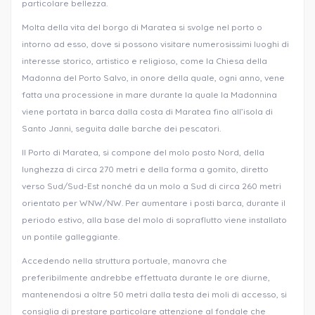
particolare bellezza.
Molta della vita del borgo di Maratea si svolge nel porto o
intorno ad esso, dove si possono visitare numerosissimi luoghi di
interesse storico, artistico e religioso, come la Chiesa della
Madonna del Porto Salvo, in onore della quale, ogni anno, vene
fatta una processione in mare durante la quale la Madonnina
viene portata in barca dalla costa di Maratea fino all’isola di
Santo Janni, seguita dalle barche dei pescatori.
Il Porto di Maratea, si compone del molo posto Nord, della
lunghezza di circa 270 metri e della forma a gomito, diretto
verso Sud/Sud-Est nonché da un molo a Sud di circa 260 metri
orientato per WNW/NW. Per aumentare i posti barca, durante il
periodo estivo, alla base del molo di sopraflutto viene installato
un pontile galleggiante.
Accedendo nella struttura portuale, manovra che
preferibilmente andrebbe effettuata durante le ore diurne,
mantenendosi a oltre 50 metri dalla testa dei moli di accesso, si
consiglia di prestare particolare attenzione al fondale che