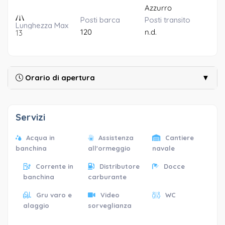
Azzurro
Posti barca
Posti transito
Lunghezza Max
120
n.d.
13
Orario di apertura
▼
Servizi
Acqua in
Assistenza
Cantiere
banchina
all'ormeggio
navale
Corrente in
Distributore
Docce
banchina
carburante
Gru varo e
Video
WC
alaggio
sorveglianza