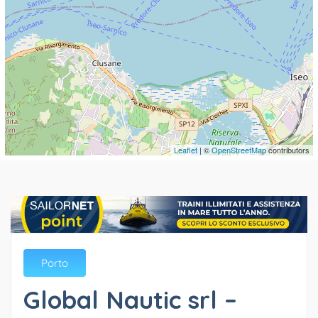
Leaflet
| ©
OpenStreetMap
contributors
Porto
Global Nautic srl –