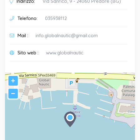
Indirizzo:
Via Sanrico, 9 - 24060 Predore (BG)
Telefono:
035938112
Mail :
info.globalnautic@gmail.com
Sito web :
www.globalnautic
+
−