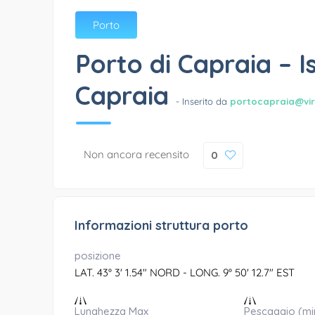
Porto
Porto di Capraia – I
Capraia
- Inserito da
portocapraia@virg
Non ancora recensito
0
Informazioni struttura porto
posizione
LAT. 43° 3' 1.54" NORD - LONG. 9° 50' 12.7" EST
Lunghezza Max
Pescaggio (mi