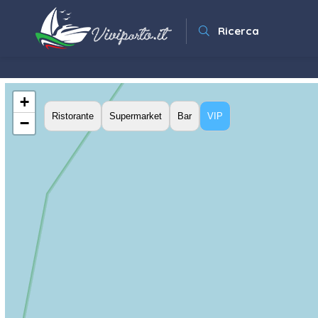
Ricerca
+
Ristorante
Supermarket
Bar
VIP
−