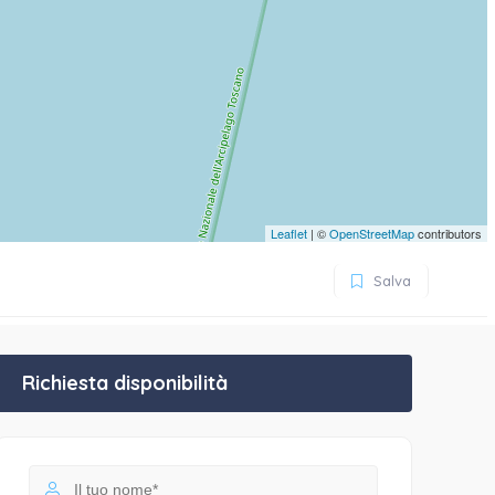
Leaflet
| ©
OpenStreetMap
contributors
Salva
Richiesta disponibilità