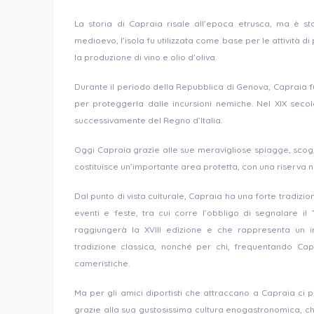
La storia di Capraia risale all’epoca etrusca, ma è st
medioevo, l’isola fu utilizzata come base per le attività 
la produzione di vino e olio d’oliva.
Durante il periodo della Repubblica di Genova, Capraia fu 
per proteggerla dalle incursioni nemiche. Nel XIX secol
successivamente del Regno d’Italia.
Oggi Capraia grazie alle sue meravigliose spiagge, scog
costituisce un’importante area protetta, con una riserva n
Dal punto di vista culturale, Capraia ha una forte tradizio
eventi e feste, tra cui corre l’obbligo di segnalare il
raggiungerà la XVIII edizione e che rappresenta un 
tradizione classica, nonché per chi, frequentando Cap
cameristiche.
Ma per gli amici diportisti che attraccano a Capraia ci 
grazie alla sua gustosissima cultura enogastronomica, che