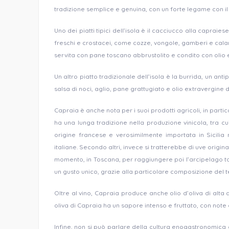
tradizione semplice e genuina, con un forte legame con il 
Uno dei piatti tipici dell’isola è il cacciucco alla caprai
freschi e crostacei, come cozze, vongole, gamberi e calam
servita con pane toscano abbrustolito e condito con olio e
Un altro piatto tradizionale dell’isola è la burrida, un an
salsa di noci, aglio, pane grattugiato e olio extravergine d
Capraia è anche nota per i suoi prodotti agricoli, in partic
ha una lunga tradizione nella produzione vinicola, tra cui
origine francese e verosimilmente importata in Sicilia
italiane. Secondo altri, invece si tratterebbe di uve origin
momento, in Toscana, per raggiungere poi l’arcipelago to
un gusto unico, grazie alla particolare composizione del te
Oltre al vino, Capraia produce anche olio d’oliva di alta qu
oliva di Capraia ha un sapore intenso e fruttato, con note
Infine, non si può parlare della cultura enogastronomica d