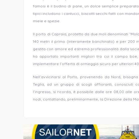
famosi è il budino di pane, un dolce semplice preparato 
tipici includono i cantucci, biscotti secchi fatti con mando
miele e spezie.
Il porto di Capraia, protetto da due moli denominati “Mol
140 metri il primo (interamente banchinato) e per 200 m
gestita con amore ed estrema professionalità dalla socie
ha apportato importanti migliori tra cui il campo boe,
implementare l’offerta di ormeggio sicuro per ulteriori 40
Nell’avvicinarsi al Porto, provenendo da Nord, bisogna
Teglia, ad un gruppo di scogli affioranti, conosciuti 
l’ingresso, si ricorda, è possibile dalle ore 08,00 alle
nodi, contattando, preliminarmente, la Direzione della Mari