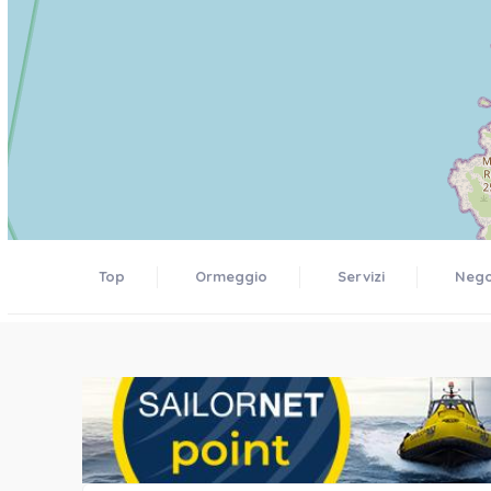
Top
Ormeggio
Servizi
Negoz