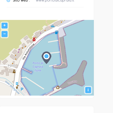
Sito web :
www.portodicapraia.it
+
−
i