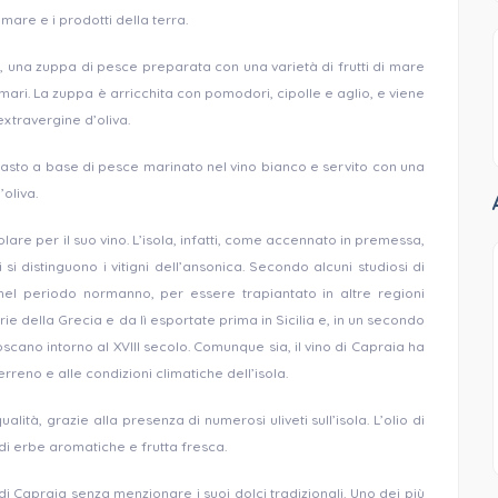
mare e i prodotti della terra.
ese, una zuppa di pesce preparata con una varietà di frutti di mare
ari. La zuppa è arricchita con pomodori, cipolle e aglio, e viene
xtravergine d’oliva.
tipasto a base di pesce marinato nel vino bianco e servito con una
’oliva.
olare per il suo vino. L’isola, infatti, come accennato in premessa,
 si distinguono i vitigni dell’ansonica. Secondo alcuni studiosi
di
 nel periodo normanno, per essere trapiantato in altre regioni
arie della Grecia e da lì esportate prima in Sicilia e, in un secondo
scano intorno al XVIII secolo
. Comunque sia, il vino di Capraia ha
rreno e alle condizioni climatiche dell’isola.
alità, grazie alla presenza di numerosi uliveti sull’isola. L’olio di
 di erbe aromatiche e frutta fresca.
i Capraia senza menzionare i suoi dolci tradizionali. Uno dei più