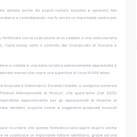
ata abitata anche da popoli romani, bizantini e saraceni. Nel
di pirateria e contrabbando, ma fu anche un importante centro per
fortificata con la costruzione di un castello e una cinta muraria
o, l’isola passò sotto il controllo del Granducato di Toscana e
liere e calette è una meta turistica estremamente apprezzata e
aturale marina che copre una superfice di circa 10.000 ettari.
ne musicale e folkloristica. Durante l’estate, si svolgono numerosi
 “Festival Internazionale di Musica”, che quest’anno (ndr 2023)
imperdibile appuntamento per gli appassionati di musiche di
raia, desideri scoprire nuove e suggestive proposte musicali
piace ricordare che questa fantastica isola saprà stupirvi anche
 ne costituisce un importante fattore identitario, grazie ad una