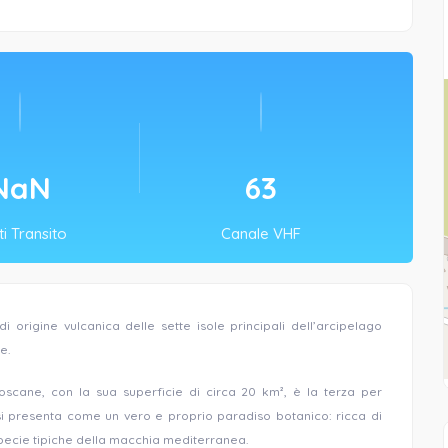
NaN
69
i Transito
Canale VHF
di origine vulcanica
delle sette isole principali dell’arcipelago
e.
 toscane,
con la sua superficie di circa 20 km²,
è la terza per
e si presenta come un vero e proprio paradiso botanico: ricca di
 specie tipiche della macchia mediterranea.