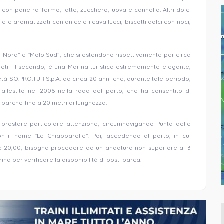
con pane raffermo, latte, zucchero, uova e cannella. Altri dolci
rle e aromatizzati con anice e i cavallucci, biscotti dolci con noci,
o Nord” e “Molo Sud”, che si estendono rispettivamente per circa
etri il secondo, è una Marina turistica estremamente elegante,
tà SO.PRO.TUR S.p.A. da circa 20 anni che, durante tale periodo,
 allestito nel 2006 nella rada del porto, che ha consentito di
 barche fino a 20 metri di lunghezza.
 prestare particolare attenzione, circumnavigando Punta delle
con il nome “Le Chiapparelle”. Poi, accedendo al porto, in cui
 ore 20,00, bisogna procedere ad un andatura non superiore ai 3
na per verificare la disponibilità di posti barca.