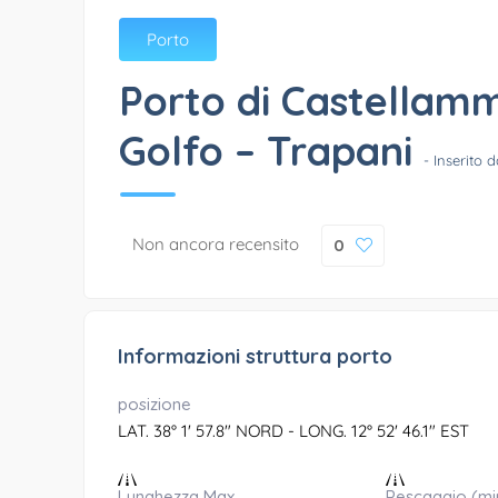
Porto
Porto di Castellam
Golfo – Trapani
- Inserito 
Non ancora recensito
0
Informazioni struttura porto
posizione
LAT. 38° 1' 57.8" NORD - LONG. 12° 52' 46.1" EST
Lunghezza Max
Pescaggio (mi