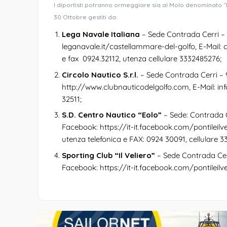
I diportisti potranno ormeggiare sia al Molo denominato “Pun
30 Ottobre gestiti da:
Lega Navale Italiana
– Sede Contrada Cerri – 
leganavale.it/castellammare-del-golfo
, E-Mail:
e fax 0924.32112, utenza cellulare 3332485276;
Circolo Nautico S.r.l.
– Sede Contrada Cerri – 9
http://www.clubnauticodelgolfo.com
, E-Mail:
in
32511;
S.D. Centro Nautico “Eolo”
– Sede: Contrada C
Facebook:
https://it-it.facebook.com/pontileilve
utenza telefonica e FAX: 0924 30091, cellulare 3
Sporting Club “Il Veliero”
– Sede Contrada Cerr
Facebook:
https://it-it.facebook.com/pontileilve