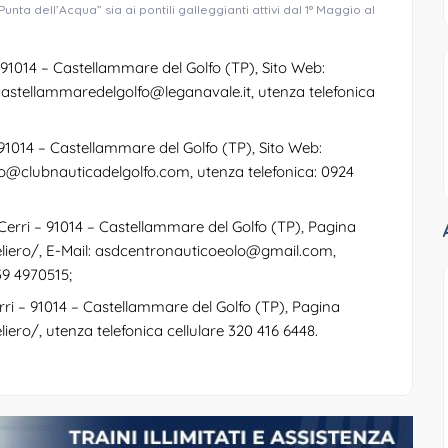
ta dell’Acqua” sia ai pontili galleggianti attivi dal 1° Maggio al
91014 – Castellammare del Golfo (TP), Sito Web:
castellammaredelgolfo@leganavale.it
, utenza telefonica
1014 – Castellammare del Golfo (TP), Sito Web:
fo@clubnauticadelgolfo.com
, utenza telefonica: 0924
erri – 91014 – Castellammare del Golfo (TP), Pagina
liero/
, E-Mail:
asdcentronauticoeolo@gmail.com
,
39 4970515;
i – 91014 – Castellammare del Golfo (TP), Pagina
liero/
, utenza telefonica cellulare 320 416 6448.