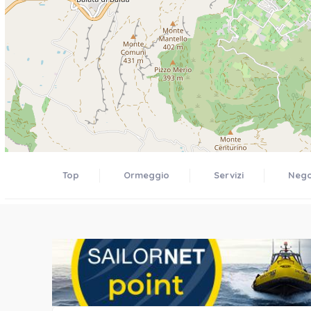
Top
Ormeggio
Servizi
Negoz