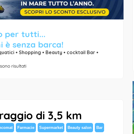
 per tutti...
i è senza barca!
quatici • Shopping • Beauty • cocktail Bar •
sono risultati
 raggio di 3,5 km
ncomat
Farmacie
Supermarket
Beauty salon
Bar