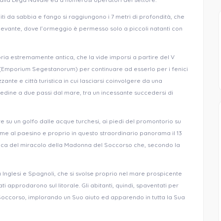
iti da sabbia e fango si raggiungono i 7 metri di profondità, che
 levante, dove l’ormeggio è permesso solo a piccoli natanti con
ia estremamente antica, che la vide imporsi a partire del V
(Emporium Segestanorum) per continuare ad esserlo per i fenici
zzante e città turistica in cui lasciarsi coinvolgere da una
dine a due passi dal mare, tra un incessante succedersi di
re su un golfo dalle acque turchesi, ai piedi del promontorio su
 nome al paesino e proprio in questo straordinario panorama il 13
orica del miracolo della Madonna del Soccorso che, secondo la
ra Inglesi e Spagnoli, che si svolse proprio nel mare prospicente
ti approdarono sul litorale. Gli abitanti, quindi, spaventati per
l Soccorso, implorando un Suo aiuto ed apparendo in tutta la Sua