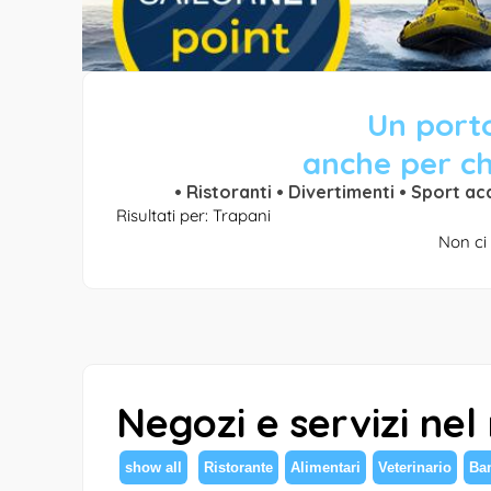
Un porto
anche per ch
• Ristoranti • Divertimenti • Sport ac
Risultati per: Trapani
Non ci 
Negozi e servizi nel
show all
Ristorante
Alimentari
Veterinario
Ba