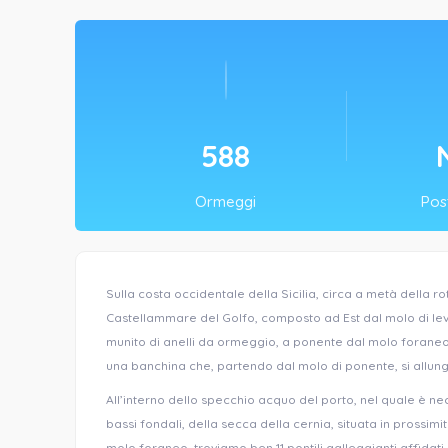
700
Ormeggi
Post
Sulla costa occidentale della Sicilia, circa a metà della 
Castellammare del Golfo, composto ad Est dal molo di le
munito di anelli da ormeggio, a ponente dal molo forane
una banchina che, partendo dal molo di ponente, si allung
All’interno dello specchio acquo del porto, nel quale è ne
bassi fondali, della secca della cernia, situata in prossim
molo foraneo, troviamo ben 11 pontili galleggianti affidat