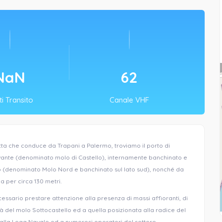
NaN
74
i Transito
Canale VHF
rotta che conduce da Trapani a Palermo, troviamo il porto di
vante (denominato molo di Castello), internamente banchinato e
o (denominato Molo Nord e banchinato sul lato sud), nonché da
a per circa 130 metri.
cessario prestare attenzione alla presenza di massi affioranti, di
ità del molo Sottocastello ed a quella posizionata alla radice del
i alla Lega Navale ed a numerosi operatori del settore.