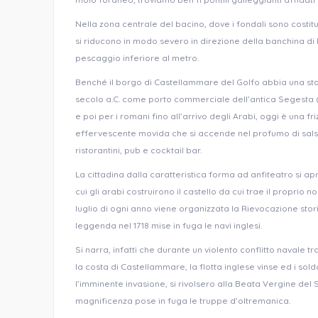
Nella zona centrale del bacino, dove i fondali sono costitu
si riducono in modo severo in direzione della banchina di
pescaggio inferiore al metro.
Benché il borgo di Castellammare del Golfo abbia una stor
secolo a.C. come porto commerciale dell’antica Segesta 
e poi per i romani fino all’arrivo degli Arabi, oggi è una fri
effervescente movida che si accende nel profumo di salse
ristorantini, pub e cocktail bar.
La cittadina dalla caratteristica forma ad anfiteatro si ap
cui gli arabi costruirono il castello da cui trae il proprio
luglio di ogni anno viene organizzata la Rievocazione st
leggenda nel 1718 mise in fuga le navi inglesi.
Si narra, infatti che durante un violento conflitto navale t
la costa di Castellammare, la flotta inglese vinse ed i solda
l’imminente invasione, si rivolsero alla Beata Vergine de
magnificenza pose in fuga le truppe d’oltremanica.