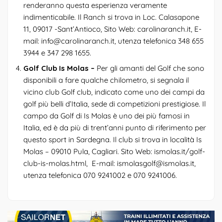
renderanno questa esperienza veramente
indimenticabile. Il Ranch si trova in Loc. Calasapone
11, 09017 -Sant’Antioco, Sito Web:
carolinaranch.it
, E-
mail:
info@carolinaranch.it
, utenza telefonica 348 655
3944 e 347 298 1655.
Golf Club Is Molas –
Per gli amanti del Golf che sono
disponibili a fare qualche chilometro, si segnala il
vicino club Golf club, indicato come uno dei campi da
golf più belli d’Italia, sede di competizioni prestigiose. Il
campo da Golf di Is Molas è uno dei più famosi in
Italia, ed è da più di trent’anni punto di riferimento per
questo sport in Sardegna. Il club si trova in località Is
Molas – 09010 Pula, Cagliari. Sito Web:
ismolas.it/golf-
club-is-molas.html
, E-mail:
ismolasgolf@ismolas.it
,
utenza telefonica 070 9241002 e 070 9241006.