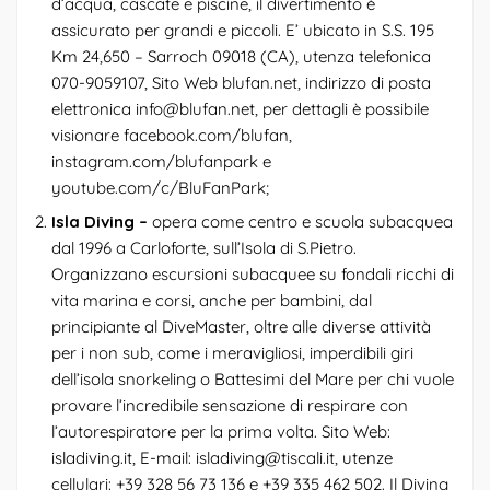
d’acqua, cascate e piscine, il divertimento è
assicurato per grandi e piccoli. E’ ubicato in S.S. 195
Km 24,650 – Sarroch 09018 (CA), utenza telefonica
070-9059107, Sito Web
blufan.net
, indirizzo di posta
elettronica
info@blufan.net
, per dettagli è possibile
visionare facebook.com/blufan,
instagram.com/blufanpark e
youtube.com/c/BluFanPark;
Isla Diving –
opera come centro e scuola subacquea
dal 1996 a Carloforte, sull’Isola di S.Pietro.
Organizzano escursioni subacquee su fondali ricchi di
vita marina e corsi, anche per bambini, dal
principiante al DiveMaster, oltre alle diverse attività
per i non sub, come i meravigliosi, imperdibili giri
dell’isola snorkeling o Battesimi del Mare per chi vuole
provare l’incredibile sensazione di respirare con
l’autorespiratore per la prima volta. Sito Web:
isladiving.it
, E-mail:
isladiving@tiscali.it
, utenze
cellulari: +39 328 56 73 136 e +39 335 462 502. Il Diving