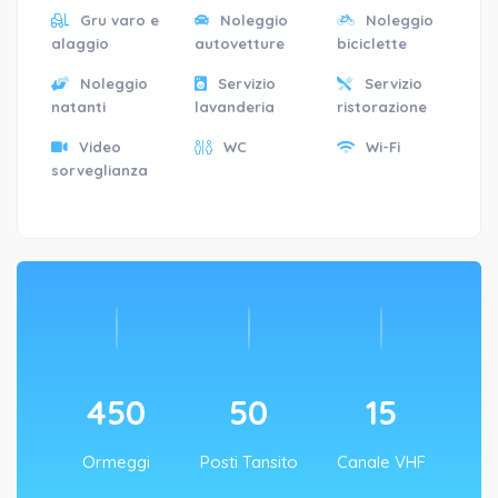
Gru varo e
Noleggio
Noleggio
alaggio
autovetture
biciclette
Noleggio
Servizio
Servizio
natanti
lavanderia
ristorazione
Video
WC
Wi-Fi
sorveglianza
450
50
15
Ormeggi
Posti Tansito
Canale VHF