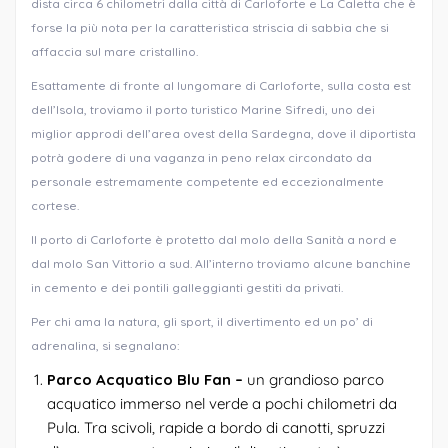
dista circa 6 chilometri dalla città di Carloforte e La Caletta che è
forse la più nota per la caratteristica striscia di sabbia che si
affaccia sul mare cristallino.
Esattamente di fronte al lungomare di Carloforte, sulla costa est
dell’Isola, troviamo il porto turistico Marine Sifredi, uno dei
miglior approdi dell’area ovest della Sardegna, dove il diportista
potrà godere di una vaganza in peno relax circondato da
personale estremamente competente ed eccezionalmente
cortese.
Il porto di Carloforte è protetto dal molo della Sanità a nord e
dal molo San Vittorio a sud. All’interno troviamo alcune banchine
in cemento e dei pontili galleggianti gestiti da privati.
Per chi ama la natura, gli sport, il divertimento ed un po’ di
adrenalina, si segnalano:
Parco Acquatico Blu Fan –
un grandioso parco
acquatico immerso nel verde a pochi chilometri da
Pula. Tra scivoli, rapide a bordo di canotti, spruzzi