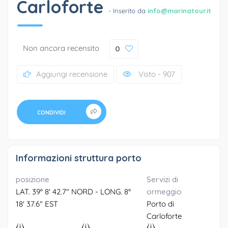
Carloforte
- Inserito da
info@marinatour.it
Non ancora recensito
0
Aggiungi recensione
Visto - 907
CONDIVIDI
Informazioni struttura porto
posizione
Servizi di
LAT. 39° 8' 42.7" NORD - LONG. 8°
ormeggio
18' 37.6" EST
Porto di
Carloforte