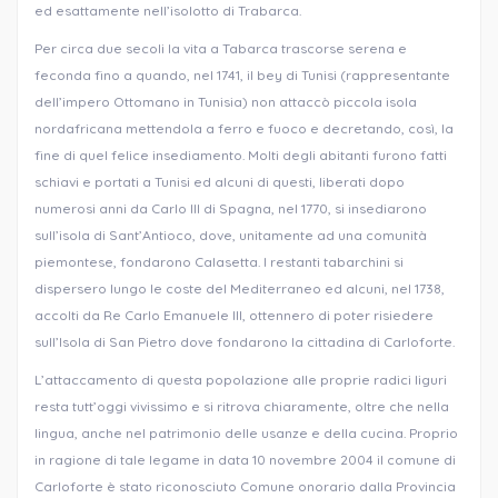
ed esattamente nell’isolotto di Trabarca.
Per circa due secoli la vita a Tabarca trascorse serena e
feconda fino a quando, nel 1741, il bey di Tunisi (rappresentante
dell’impero Ottomano in Tunisia) non attaccò piccola isola
nordafricana mettendola a ferro e fuoco e decretando, così, la
fine di quel felice insediamento. Molti degli abitanti furono fatti
schiavi e portati a Tunisi ed alcuni di questi, liberati dopo
numerosi anni da Carlo III di Spagna, nel 1770, si insediarono
sull’isola di Sant’Antioco, dove, unitamente ad una comunità
piemontese, fondarono Calasetta. I restanti tabarchini si
dispersero lungo le coste del Mediterraneo ed alcuni, nel 1738,
accolti da Re Carlo Emanuele III, ottennero di poter risiedere
sull’Isola di San Pietro dove fondarono la cittadina di Carloforte.
L’attaccamento di questa popolazione alle proprie radici liguri
resta tutt’oggi vivissimo e si ritrova chiaramente, oltre che nella
lingua, anche nel patrimonio delle usanze e della cucina. Proprio
in ragione di tale legame in data 10 novembre 2004 il comune di
Carloforte è stato riconosciuto Comune onorario dalla Provincia