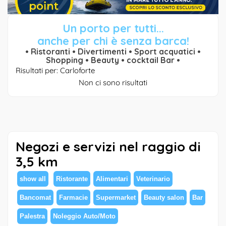
Un porto per tutti...
anche per chi è senza barca!
• Ristoranti • Divertimenti • Sport acquatici •
Shopping • Beauty • cocktail Bar •
Risultati per: Carloforte
Non ci sono risultati
Negozi e servizi nel raggio di
3,5 km
show all
Ristorante
Alimentari
Veterinario
Bancomat
Farmacie
Supermarket
Beauty salon
Bar
Palestra
Noleggio Auto/Moto