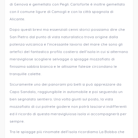
di Genova e gemellato con Pegli. Carloforte è inoltre gemellato
con il comune ligure di Camogli e con la città spagnola di
Alicante.
Dopo questi brevi ma essenziali cenni storici possiamo dire che
San Pietro dal punto di vista naturalistico trova origine dalla
potenza vulcanica e l’incessante lavorio del mare che sono gli
artefici del fantastico profilo costiero dell’isola in cui si alternano
meravigliose scogliere selvagge a spiagge mozzafiato di
finissima sabbia bianca e le altissime falesie circondano le
tranquille calette.
Sicuramente uno dei panorami più belli si può apprezzare da
Capo Sandalo, raggiungibile in automobile e poi seguendo un
ben segnalato sentiero. Una volta giunti sul posto, la vista
mozzafiato di cui potrete godere non potrà lasciarvi indifferenti
ed il ricordo di questa meravigluiosa isola vi accompagnerà per
sempre.
Tra le spiagge più rinomate dell’isola ricordiamo La Bobba che