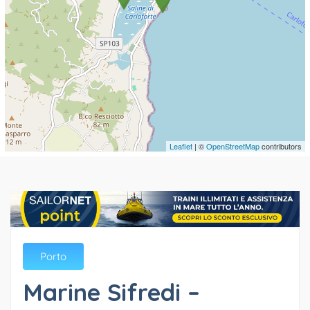
Leaflet
| ©
OpenStreetMap
contributors
Porto
Marine Sifredi –