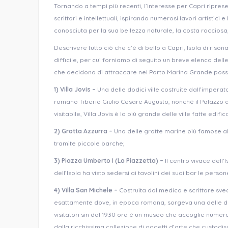
Tornando a tempi più recenti, l’interesse per Capri riprese
scrittori e intellettuali, ispirando numerosi lavori artistici
conosciuta per la sua bellezza naturale, la costa rocciosa,
Descrivere tutto ciò che c’è di bello a Capri, Isola di ri
difficile, per cui forniamo di seguito un breve elenco delle b
che decidono di attraccare nel Porto Marina Grande pos
1) Villa Jovis –
Una delle dodici ville costruite dall’imperato
romano Tiberio Giulio Cesare Augusto, nonché il Palazzo d
visitabile, Villa Jovis è la più grande delle ville fatte ed
2) Grotta Azzurra –
Una delle grotte marine più famose al
tramite piccole barche;
3) Piazza Umberto I (La Piazzetta) –
Il centro vivace dell’
dell’Isola ha visto sedersi ai tavolini dei suoi bar le pers
4) Villa San Michele –
Costruita dal medico e scrittore sve
esattamente dove, in epoca romana, sorgeva una delle dodi
visitatori sin dal 1930 ora è un museo che accoglie numeros
dalla ricchissima collezione di oggetti d’arte che custodis