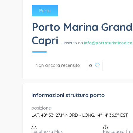
Porto
Porto Marina Grand
Capri
- Inserito da
info@portoturisticodica
Non ancora recensito
0
Informazioni struttura porto
posizione
LAT. 40° 33' 27.1" NORD - LONG. 14° 14' 36.5" EST
Lunghezza Max
Pescaggio (mi