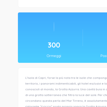
300
Ormeggi
Post
L’Isola di Capri, forse la più nota tra le isole che comp
territorio, i panorami indimenticabili, gli hotel esclusivi e 
conosciuti al mondo, la Grotta Azzurra. Una cavità buia in c
di una grotta sotterranea che filtra la luce del sole. Per 
circondano questa perla del Mar Tirreno, è assolutamente
ristorante “il riccio” posto proprio sopra la Grotta Azzurra