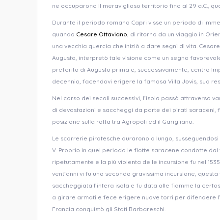
ne occuparono il meraviglioso territorio fino al 29 a.C., qu
Durante il periodo romano Capri visse un periodo di immen
quando
Cesare Ottaviano
, di ritorno da un viaggio in Or
una vecchia quercia che iniziò a dare segni di vita. Cesar
Augusto, interpretò tale visione come un segno favorevol
preferito di Augusto prima e, successivamente, centro Impe
decennio, facendovi erigere la famosa Villa Jovis, sua res
Nel corso dei secoli successivi, l’isola passò attraverso
di devastazioni e saccheggi da parte dei pirati saraceni, 
posizione sulla rotta tra Agropoli ed il Garigliano.
Le scorrerie piratesche durarono a lungo, susseguendosi
V. Proprio in quel periodo le flotte saracene condotte da
ripetutamente e la più violenta delle incursione fu nel 153
vent’anni vi fu una seconda gravissima incursione, questa
saccheggiata l’intera isola e fu data alle fiamme la certosa.
a girare armati e fece erigere nuove torri per difendere 
Francia conquistò gli Stati Barbareschi.