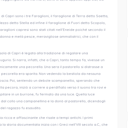
i Capri sono i tre Faraglioni, il faraglione di Terra detto Saetta,
ezzo detto Stella ed infine il faraglione di Fuori detto Scopolo,
raglioni capresi sono stati citati nell’Eneide poiché secondo il
 donna e metà pesce, meravigliose ammaliatrici, che con il
ola di Capri è legata alla tradizione di regalare una
rio. Si narra, infatti, che a Capri, tanto tempo fa, vivesse un
icamente una pecorella. Una sera il pastorello si distrasse a
 la pecorella era sparita. Non vedendo la bestiola da nessuna
angoscia. Poi, sentendo un debole scampanellio, sperando che
a pecora, iniziò a correre a perdifiato verso il suono tra rovi e
pitare in un burrone, fu fermato da una luce. Quella luce
ò dal collo una campanellina e la donò al pastorello, dicendogli
 del ragazzo fu esaudito.
a ricca e affascinante che risale a tempi antichi. I primi
 la storia documentata inizia con i Greci nell’VIII secolo a.C., che