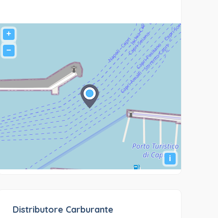
+
−
i
Distributore Carburante