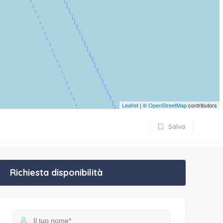
Leaflet
| ©
OpenStreetMap
contributors
Salva
Richiesta disponibilità