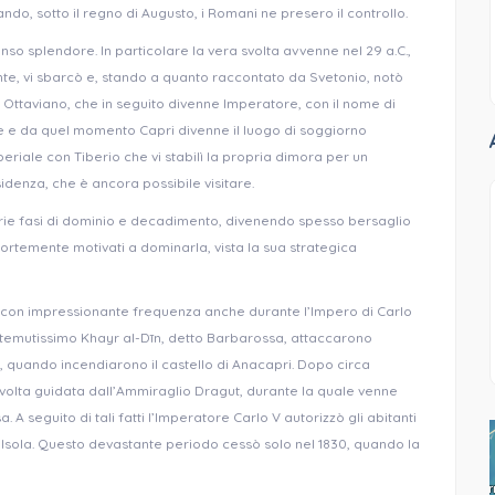
ando, sotto il regno di Augusto, i Romani ne presero il controllo.
so splendore. In particolare la vera svolta avvenne nel 29 a.C.,
iente, vi sbarcò e, stando a quanto raccontato da Svetonio, notò
e Ottaviano, che in seguito divenne Imperatore, con il nome di
e e da quel momento Capri divenne il luogo di soggiorno
riale con Tiberio che vi stabilì la propria dimora per un
idenza, che è ancora possibile visitare.
 varie fasi di dominio e decadimento, divenendo spesso bersaglio
fortemente motivati a dominarla, vista la sua strategica
 con impressionante frequenza anche durante l’Impero di Carlo
l temutissimo Khayr al-Dīn, detto Barbarossa, attaccarono
5, quando incendiarono il castello di Anacapri. Dopo circa
 volta guidata dall’Ammiraglio Dragut, durante la quale venne
 A seguito di tali fatti l’Imperatore Carlo V autorizzò gli abitanti
l’Isola. Questo devastante periodo cessò solo nel 1830, quando la