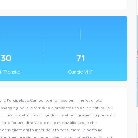
30
71
i Transito
Canale VHF
ongono l’arcipelago Campano, è famosa per il meraviglioso
lo shopping. Nel suo territorio è presente uno dei siti naturali più
ui l’acqua del mare si tinge di blu elettrico grazie alla presenza
chi ha la fortuna di navigare nelle meraviglio acque che
 consigliato dal founder del sito consumare un pasto nel
, raggiungibile sia via mare, dove ci sono appositi approdi, sia