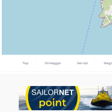
Top
Ormeggio
Servizi
Negoz