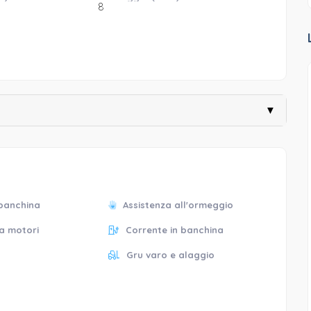
8
▼
 banchina
Assistenza all'ormeggio
za motori
Corrente in banchina
Gru varo e alaggio