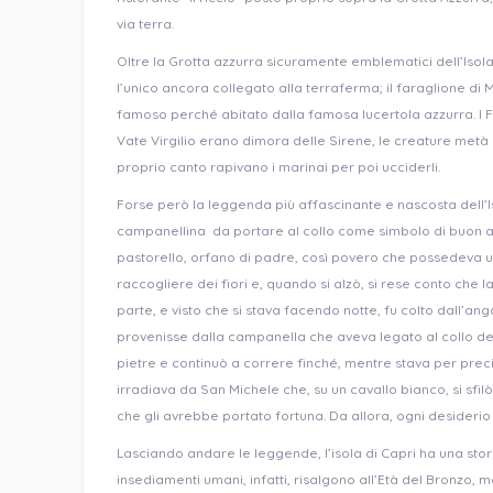
via terra.
Oltre la Grotta azzurra sicuramente emblematici dell’Isola d
l’unico ancora collegato alla terraferma; il faraglione di M
famoso perché abitato dalla famosa lucertola azzurra. I Fa
Vate Virgilio erano dimora delle Sirene, le creature metà
proprio canto rapivano i marinai per poi ucciderli.
Forse però la leggenda più affascinante e nascosta dell’Is
campanellina da portare al collo come simbolo di buon augu
pastorello, orfano di padre, così povero che possedeva un
raccogliere dei fiori e, quando si alzò, si rese conto che
parte, e visto che si stava facendo notte, fu colto dall’
provenisse dalla campanella che aveva legato al collo dell
pietre e continuò a correre finché, mentre stava per preci
irradiava da San Michele che, su un cavallo bianco, si sfil
che gli avrebbe portato fortuna. Da allora, ogni desiderio
Lasciando andare le leggende, l’isola di Capri ha una stori
insediamenti umani, infatti, risalgono all’Età del Bronzo, ma