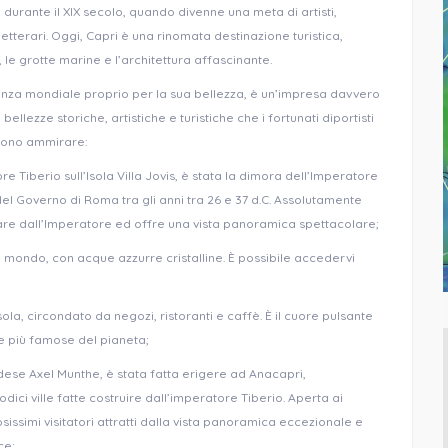
 durante il XIX secolo, quando divenne una meta di artisti,
 e letterari. Oggi, Capri è una rinomata destinazione turistica,
 le grotte marine e l’architettura affascinante.
sonanza mondiale proprio per la sua bellezza, è un’impresa davvero
ellezze storiche, artistiche e turistiche che i fortunati diportisti
sono ammirare:
re Tiberio sull’Isola Villa Jovis, è stata la dimora dell’Imperatore
el Governo di Roma tra gli anni tra 26 e 37 d.C. Assolutamente
ificare dall’Imperatore ed offre una vista panoramica spettacolare;
 mondo, con acque azzurre cristalline. È possibile accedervi
Isola, circondato da negozi, ristoranti e caffè. È il cuore pulsante
one più famose del pianeta;
dese Axel Munthe, è stata fatta erigere ad Anacapri,
ci ville fatte costruire dall’imperatore Tiberio. Aperta ai
issimi visitatori attratti dalla vista panoramica eccezionale e
ce;