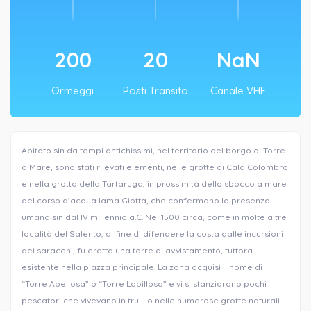
200
20
NaN
Ormeggi
Posti Transito
Canale VHF
Abitato sin da tempi antichissimi, nel territorio del borgo di Torre
a Mare, sono stati rilevati elementi, nelle grotte di Cala Colombro
e nella grotta della Tartaruga, in prossimità dello sbocco a mare
del corso d’acqua lama Giotta, che confermano la presenza
umana sin dal IV millennio a.C. Nel 1500 circa, come in molte altre
località del Salento, al fine di difendere la costa dalle incursioni
dei saraceni, fu eretta una torre di avvistamento, tuttora
esistente nella piazza principale. La zona acquisì il nome di
“Torre Apellosa” o “Torre Lapillosa” e vi si stanziarono pochi
pescatori che vivevano in trulli o nelle numerose grotte naturali