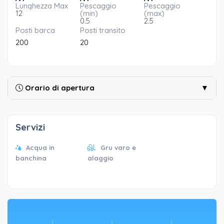
Lunghezza Max
Pescaggio
Pescaggio
12
(min)
(max)
0.5
2.5
Posti barca
Posti transito
200
20
Orario di apertura
▼
Servizi
Acqua in
Gru varo e
banchina
alaggio