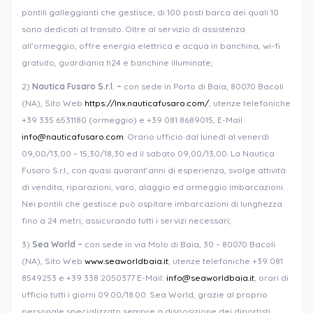
pontili galleggianti che gestisce, di 100 posti barca dei quali 10
sono dedicati al transito. Oltre al servizio di assistenza
all’ormeggio, offre energia elettrica e acqua in banchina, wi-fi
gratuito, guardiania h24 e banchine illuminate;
2)
Nautica Fusaro S.r.l. –
con sede in Porto di Baia, 80070 Bacoli
(NA), Sito Web
https://lnx.nauticafusaro.com/
, utenze telefoniche
+39 335 6531180 (ormeggio) e +39 081 8689015, E-Mail
info@nauticafusaro.com
. Orario ufficio dal lunedì al venerdì
09,00/13,00 – 15,30/18,30 ed il sabato 09,00/13,00. La Nautica
Fusaro S.r.l., con quasi quarant’anni di esperienza, svolge attività
di vendita, riparazioni, varo, alaggio ed ormeggio imbarcazioni.
Nei pontili che gestisce può ospitare imbarcazioni di lunghezza
fino a 24 metri, assicurando tutti i servizi necessari;
3)
Sea World
–
con sede in via Molo di Baia, 30 – 80070 Bacoli
(NA), Sito Web
www.seaworldbaia.it
, utenze telefoniche +39 081
8549253 e +39 338 2050377 E-Mail:
info@seaworldbaia.it
, orari di
ufficio tutti i giorni 09.00/18.00. Sea World, grazie al proprio
personale specializzato sempre a disposizione dei diportisti