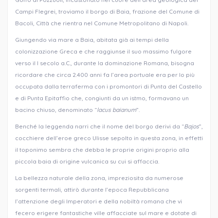
Campi Flegrei, troviamo il borgo di Baia, frazione del Comune di
Bacoli, Città che rientra nel Comune Metropolitano di Napoli.
Giungendo via mare a Baia, abitata già ai tempi della
colonizzazione Greca e che raggiunse il suo massimo fulgore
verso il I secolo a.C., durante la dominazione Romana, bisogna
ricordare che circa 2.400 anni fa l’area portuale era per lo più
occupata dalla terraferma con i promontori di Punta del Castello
e di Punta Epitaffio che, congiunti da un istmo, formavano un
bacino chiuso, denominato “
lacus baianum
”.
Benché la leggenda narri che il nome del borgo derivi da “
Bajos
”,
cocchiere dell’eroe greco Ulisse sepolto in questa zona, in effetti
il toponimo sembra che debba le proprie origini proprio alla
piccola baia di origine vulcanica su cui si affaccia.
La bellezza naturale della zona, impreziosita da numerose
sorgenti termali, attirò durante l’epoca Repubblicana
l’attenzione degli Imperatori e della nobiltà romana che vi
fecero erigere fantastiche ville affacciate sul mare e dotate di