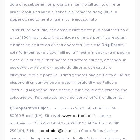
Baia che, sebbene non proprio nel centro cittadino, offre ai
propri ospiti una serie di servizi sicuramente adeguati alla
stupenda realtà territoriale in cui è incastonato.
La struttura portuale, che complessivamente può ospitare fino a
circa 1200 imbarcazioni, racchiude numerosi pontili galleggianti
e banchine gestite da diversi operatori. Oltre alla
Day-Dream
, i
cui riferimenti sono disponibili nella finestra in apertura di pagina
e che è un punto di riferimento nel settore nautico, offrendo un
esclusivo servizio di ormeggio da diporto, con strutture
all’avanguardia e pontili di ultima generazione nel Porto di Baia e
dispone di un campo boe presso il litorale di Arco Felice a
Pozzuoli (NA); segnaliamo anche alcune delle altre aziende che
spiccano per l’elevato standard dei servizi offerti ai diportisti:
1) Cooperativa Bajos –
con sede in Via Scotto D’Aniello 14 –
80070 Bacoli (NA), Sito Web
www.portodibaia.it
, utenze
telefoniche +39 335 6938549 e +39 081 2304614, fax +39 081
2304614, E-Mail
coopbaios@alice.it
. La Coop. Baios riunisce
lavoratori che operano nel porto da oltre 50 anni e dispone, nei