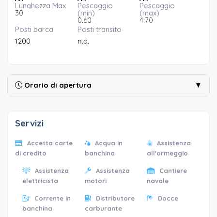
Lunghezza Max
Pescaggio
Pescaggio
30
(min)
(max)
0.60
4.70
Posti barca
Posti transito
1200
n.d.
Orario di apertura
▼
Servizi
Accetta carte
Acqua in
Assistenza
di credito
banchina
all'ormeggio
Assistenza
Assistenza
Cantiere
elettricista
motori
navale
Corrente in
Distributore
Docce
banchina
carburante