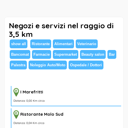
Negozi e servizi nel raggio di
3,5 km
show all
Ristorante
Alimentari
Veterinario
Bancomat
Farmacie
Supermarket
Beauty salon
Bar
Palestra
Noleggio Auto/Moto
Ospedale / Dottori
I Marefritti
Distanza: 0,00 Km circa
Ristorante Molo Sud
Distanza: 0,04 Km circa