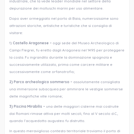
industriale, che la vede leader mondiale nel settore della
depurazione dei molluschi marini per uso alimentare.
Dopo aver ormeggiato nel porto di Baia, numerosissime sono
attrazioni storiche, artistiche e turistiche che si consiglia di
visitare:
1)
Castello Aragonese –
oggi sede del Museo Archeologico di
Campi Flegrei, fu eretto dagli Aragonesi nel 1495 per proteggere
la costa. Fu ingrandito durante la dominazione spagnola e
successivamente utilizzato, prima come carcere militare e
successivamente come orfanotrofio;
2) Parco archeologico sommerso –
assolutamente consigliata
una immersione subacquea per ammirare le vestigie sommerse
delle magnifiche ville romane;
3) Piscina Mirabilis –
una delle maggiori cisterne mai costruite
dai Romani rimase attiva per molti secoli, fino al V secolo d.C.,
quando l’acquedotto augusteo fu distrutto.
In questo meraviglioso contesto territoriale troviamo il porto di