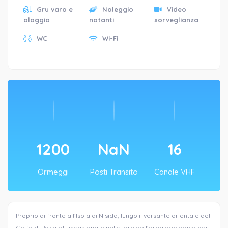
Gru varo e
Noleggio
Video
alaggio
natanti
sorveglianza
WC
Wi-Fi
1200
NaN
16
Ormeggi
Posti Transito
Canale VHF
Proprio di fronte all’Isola di Nisida, lungo il versante orientale del
Golfo di Pozzuoli, incastonato nel cuore dell’area geologica dei