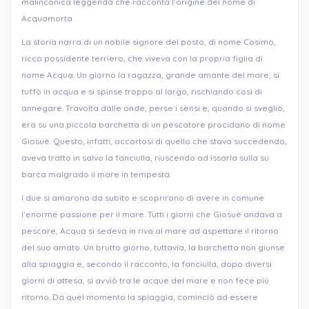
malinconica leggenda che racconta l’origine del nome di
Acquamorta.
La storia narra di un nobile signore del posto, di nome Cosimo,
ricco possidente terriero, che viveva con la propria figlia di
nome Acqua. Un giorno la ragazza, grande amante del mare, si
tuffò in acqua e si spinse troppo al largo, rischiando così di
annegare. Travolta dalle onde, perse i sensi e, quando si svegliò,
era su una piccola barchetta di un pescatore procidano di nome
Giosuè. Questo, infatti, accortosi di quello che stava succedendo,
aveva tratto in salvo la fanciulla, riuscendo ad issarla sulla su
barca malgrado il mare in tempesta.
I due si amarono da subito e scoprirono di avere in comune
l’enorme passione per il mare. Tutti i giorni che Giosuè andava a
pescare, Acqua si sedeva in riva al mare ad aspettare il ritorno
del suo amato. Un brutto giorno, tuttavia, la barchetta non giunse
alla spiaggia e, secondo il racconto, la fanciulla, dopo diversi
giorni di attesa, si avviò tra le acque del mare e non fece più
ritorno. Da quel momento la spiaggia, cominciò ad essere