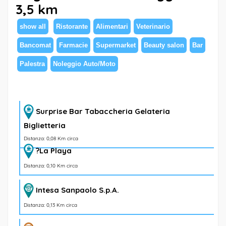
3,5 km
show all
Ristorante
Alimentari
Veterinario
Bancomat
Farmacie
Supermarket
Beauty salon
Bar
Palestra
Noleggio Auto/Moto
Surprise Bar Tabaccheria Gelateria
Biglietteria
Distanza: 0,08 Km circa
?La Playa
Distanza: 0,10 Km circa
Intesa Sanpaolo S.p.A.
Distanza: 0,13 Km circa