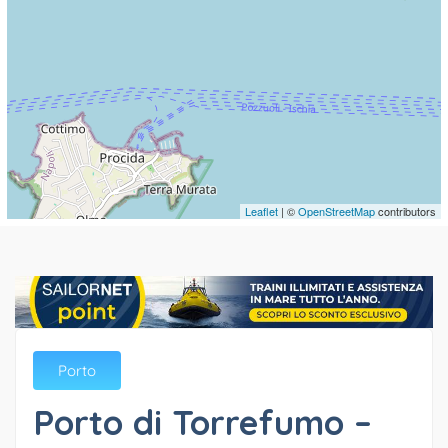
Leaflet
| ©
OpenStreetMap
contributors
Porto
Porto di Torrefumo –