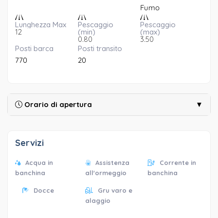
Fumo
Lunghezza Max
Pescaggio
Pescaggio
12
(min)
(max)
0.80
3.50
Posti barca
Posti transito
770
20
Orario di apertura
▼
Servizi
Acqua in
Assistenza
Corrente in
banchina
all'ormeggio
banchina
Docce
Gru varo e
alaggio