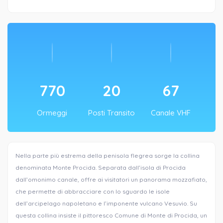
770
20
67
Ormeggi
Posti Transito
Canale VHF
Nella parte più estrema della penisola flegrea sorge la collina
denominata Monte Procida. Separata dall’isola di Procida
dall’omonimo canale, offre ai visitatori un panorama mozzafiato,
che permette di abbracciare con lo sguardo le isole
dell’arcipelago napoletano e l’imponente vulcano Vesuvio. Su
questa collina insiste il pittoresco Comune di Monte di Procida, un