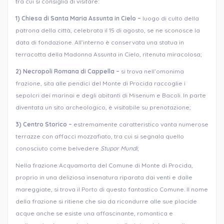
tra cui si consiglia di visitare:
1) Chiesa di Santa Maria Assunta in Cielo –
luogo di culto della
patrona della città, celebrata il 15 di agosto, se ne sconosce la
data di fondazione. All’interno è conservata una statua in
terracotta della Madonna Assunta in Cielo, ritenuta miracolosa;
2) Necropoli Romana di Cappella –
si trova nell’omonima
frazione, sita alle pendici del Monte di Procida raccoglie i
sepolcri dei marinai e degli abitanti di Misenum e Bacoli. In parte
diventata un sito archeologico, è visitabile su prenotazione;
3) Centro Storico –
estremamente caratteristico vanta numerose
terrazze con affacci mozzafiato, tra cui si segnala quello
conosciuto come belvedere
Stupor Mundi
;
Nella frazione Acquamorta del Comune di Monte di Procida,
proprio in una deliziosa insenatura riparata dai venti e dalle
mareggiate, si trova il Porto di questo fantastico Comune. Il nome
della frazione si ritiene che sia da ricondurre alle sue placide
acque anche se esiste una affascinante, romantica e