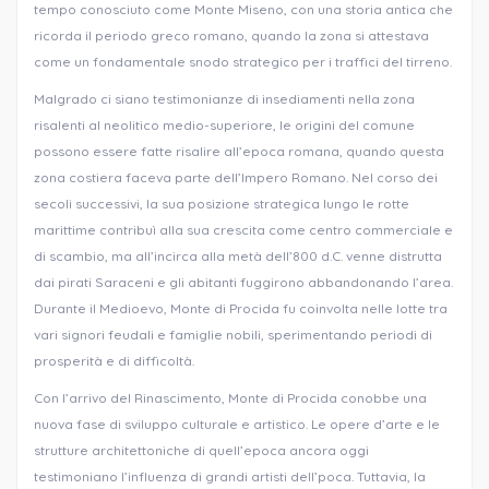
tempo conosciuto come Monte Miseno, con una storia antica che
ricorda il periodo greco romano, quando la zona si attestava
come un fondamentale snodo strategico per i traffici del tirreno.
Malgrado ci siano testimonianze di insediamenti nella zona
risalenti al neolitico medio-superiore, le origini del comune
possono essere fatte risalire all’epoca romana, quando questa
zona costiera faceva parte dell’Impero Romano. Nel corso dei
secoli successivi, la sua posizione strategica lungo le rotte
marittime contribuì alla sua crescita come centro commerciale e
di scambio, ma all’incirca alla metà dell’800 d.C. venne distrutta
dai pirati Saraceni e gli abitanti fuggirono abbandonando l’area.
Durante il Medioevo, Monte di Procida fu coinvolta nelle lotte tra
vari signori feudali e famiglie nobili, sperimentando periodi di
prosperità e di difficoltà.
Con l’arrivo del Rinascimento, Monte di Procida conobbe una
nuova fase di sviluppo culturale e artistico. Le opere d’arte e le
strutture architettoniche di quell’epoca ancora oggi
testimoniano l’influenza di grandi artisti dell’poca. Tuttavia, la