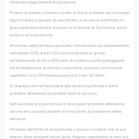
chiamata dagli abitanti Acquamorta.
Proprio in questo romantico tratto di mare, protetto da una lunga
diga foranea a gomito di sopraflutto, e da una di sottoflutto in
gran parte banchinata, troviamo il la Marina di Torrefumo, porto
turistico di Acquamorta.
All’interno della struttura portuale, rimodernata ed implementata
nell’estate 2023 di ben 220 nuovi posti barca, grazie
all’istallazione di circa 430 metri di moderni pontili galleggianti
ed all’istallazione di ulteriori corpi morti, possono ora trovare
ospitalità circa 770 imbarcazione trai 7 ed i 20 metri.
Si segnala che nell’accedere alla struttura portuale è bene
prestare attenzione ai possibili venti di scirocco.
Nell’avvicinarsi al porticciolo è necessario prestare attenzione
ad una secca posta davanti al molo posto a protezione della
darsena.
Parlando del Porto di Acquamorta ci piace ricordare che al suo
interno sono presenti alcuni gozzi flegreo-napoletano a remi e a