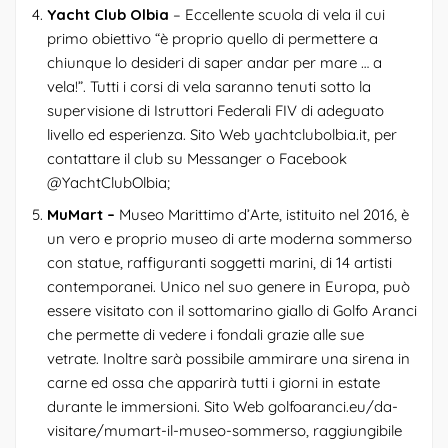
Yacht Club Olbia
– Eccellente scuola di vela il cui
primo obiettivo “è proprio quello di permettere a
chiunque lo desideri di saper andar per mare … a
vela!”. Tutti i corsi di vela saranno tenuti sotto la
supervisione di Istruttori Federali FIV di adeguato
livello ed esperienza. Sito Web yachtclubolbia.it, per
contattare il club su Messanger o Facebook
@YachtClubOlbia;
MuMart –
Museo Marittimo d’Arte, istituito nel 2016, è
un vero e proprio museo di arte moderna sommerso
con statue, raffiguranti soggetti marini, di 14 artisti
contemporanei. Unico nel suo genere in Europa, può
essere visitato con il sottomarino giallo di Golfo Aranci
che permette di vedere i fondali grazie alle sue
vetrate. Inoltre sarà possibile ammirare una sirena in
carne ed ossa che apparirà tutti i giorni in estate
durante le immersioni. Sito Web
golfoaranci.eu/da-
visitare/mumart-il-museo-sommerso
, raggiungibile