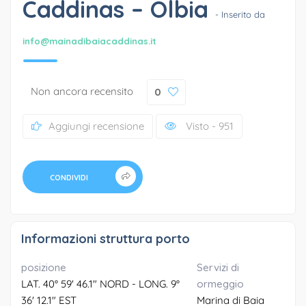
Caddinas – Olbia
- Inserito da
info@mainadibaiacaddinas.it
Non ancora recensito
0
Aggiungi recensione
Visto - 951
CONDIVIDI
Informazioni struttura porto
posizione
Servizi di
LAT. 40° 59' 46.1" NORD - LONG. 9°
ormeggio
36' 12.1" EST
Marina di Baia