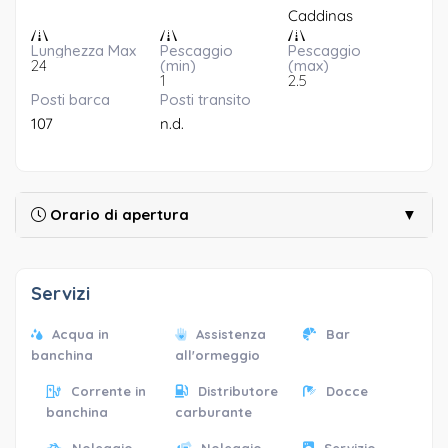
Caddinas
Lunghezza Max
Pescaggio
Pescaggio
24
(min)
(max)
1
2.5
Posti barca
Posti transito
107
n.d.
Orario di apertura
▼
Servizi
Acqua in
Assistenza
Bar
banchina
all'ormeggio
Corrente in
Distributore
Docce
banchina
carburante
Noleggio
Noleggio
Servizio