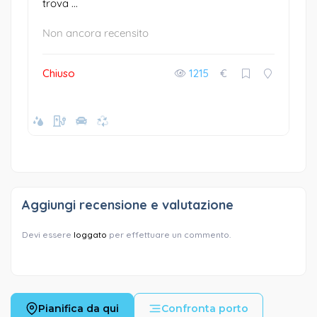
trova ...
Non ancora recensito
Chiuso
1215
€
Aggiungi recensione e valutazione
Devi essere
loggato
per effettuare un commento.
Pianifica da qui
Confronta porto