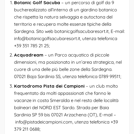
Botanic Golf Sacuba
– un percorso di golf da 9
bucherealizzato all’interno di un giardino botanico
che rispetta la natura selvaggia e autoctona del
territorio e recupera molte essenze tipiche della
Sardegna. Sito web
botanicgolfsacubaresort.it
, E-mail:
info@botanicgolfsacubaresort.it
, utenza telefonica
+39 351 785 21 25
;
Acquadream
– un Parco acquatico di piccole
dimensioni, ma posizionato in un’area strategica, nel
cuore di una delle più belle zone della Sardegna.
07021 Baja Sardinia SS, utenza telefonica
0789 99511
;
Kartodromo Pista dei Campioni
– un club molto
frequentato da molti appassionati che fanno le
vacanze in costa Smeralda e nel resto delle località
balneari del NORD EST Sardo. Strada per Baia
Sardinia SP 59 bis 07021 Arzachena (OT), E-mail –
info@pistadeicampioni.com
, utenza telefonica +39
379 211 0688;