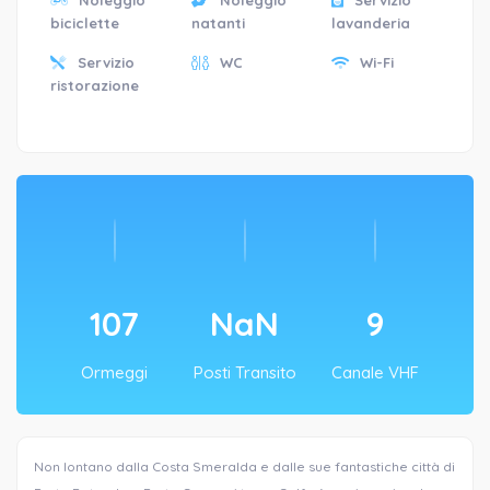
biciclette
natanti
lavanderia
Servizio
WC
Wi-Fi
ristorazione
107
NaN
9
Ormeggi
Posti Transito
Canale VHF
Non lontano dalla Costa Smeralda e dalle sue fantastiche città di