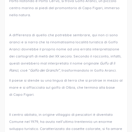
Porto Rotondo e Porto Cervo, si trova Golfo Aranci, un piccolo
centro marino ai piedi del promontorio di Capo Figari, immerso
nella natura.
A differenza di quello che potrebbe sembrare, qui non ci sono
aranci e si narra che la rinomatissima località turistica di Golfo
Aranci dovrebbe il proprio nome ad una errata interpretazione
dei cartografi di metà del XX secolo. Secondo il racconto, infatti,
questi avrebbero mal interpretato il nome originale
Gulfu di li
Ranci
, cioè “
Golfo dei Granchi”
, trasformandolo in Golfo Aranci.
Il paese si stende su una lingua di terra che si protrae in mezzo al
mare e si affacciata sul golfo di Olbia, che termina alla base
di Capo Figari.
Il centro abitato, in origine villaggio di pescatori è diventato
Comune nel 1979, ha avuto nell’ultimo trentennio un enorme
sviluppo turistico. Caratterizzato da casette colorate, si fa amare