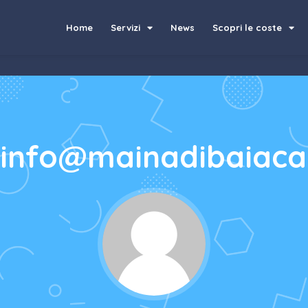
Home
Servizi
News
Scopri le coste
 info@mainadibaiaca