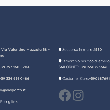
:
Via Valentino Mazzola 38 –
Soccorso in mare :
1530
ma
Rimorchio nautico di emer
+39 393 160 8204
SAILORNET:
+390650796666
+39 334 691 0486
Customer Care:
+39068769
fo@viviporto.it
 Policy
link