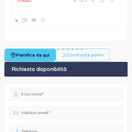
Chiuso
1215
€
Pianifica da qui
Confronta porto
Richiesta disponibilità