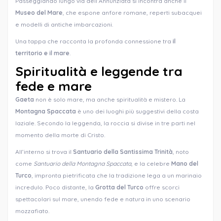
Passeggiando lungo via dell’Annunziata si incontra anche il
Museo del Mare
, che espone anfore romane, reperti subacquei
e modelli di antiche imbarcazioni.
Una tappa che racconta la profonda connessione tra
il
territorio e il mare
.
Spiritualità e leggende tra
fede e mare
Gaeta
non è solo mare, ma anche spiritualità e mistero. La
Montagna Spaccata
è uno dei luoghi più suggestivi della costa
laziale. Secondo la leggenda, la roccia si divise in tre parti nel
momento della morte di Cristo.
All’interno si trova il
Santuario della Santissima Trinità
, noto
come
Santuario della Montagna Spaccata
, e la celebre
Mano del
Turco
, impronta pietrificata che la tradizione lega a un marinaio
incredulo. Poco distante, la
Grotta del Turco
offre scorci
spettacolari sul mare, unendo fede e natura in uno scenario
mozzafiato.