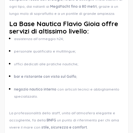
ogni tipo, dai natanti ai
MegaYacht fino a 80 metri
, grazie a un
lungo molo di sopraflutto e a un pontile di grande ampiezza.
La
Base Nautica Flavio Gioia
offre
servizi di altissimo livello
:
assistenza all’ormeggio h24;
personale qualificato e multilingue;
uffici dedicati alle pratiche nautiche;
bar e ristorante con vista sul Golfo
;
negozio nautico interno
con articoli tecnici e abbigliamento
specializzato.
La professionalità dello staff, unita all’atmosfera elegante e
accogliente, fa della
BNFG
un punto di riferimento per chi ama
vivere il mare con
stile, sicurezza e comfort
.