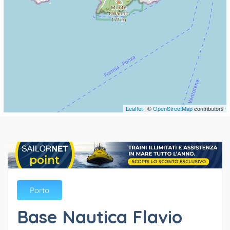
Leaflet
| ©
OpenStreetMap
contributors
Porto
Base Nautica Flavio