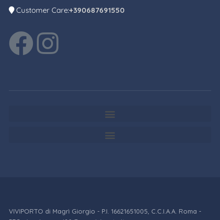
Customer Care:
+390687691550
VIVIPORTO di Magrì Giorgio - P.I. 16621651005, C.C.I.A.A. Roma -