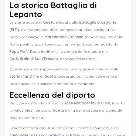
La storica Battaglia di
Lepanto
La storia navale di
Gaeta
è legata alla
Battaglia di Lepanto
(1571)
, evento simbolo della potenza marittima cristiana. Dal
porto, l’ammiraglio
Marcantonio Colonna
salpò alla guida della
flotta pontificia, portando con sé lo stendardo benedetto da
Papa Pio V
. Dopo la vittoria, lo stendardo fu donato alla
Cattedrale di Sant’Erasmo
, patrono dei marinai.
Questo episodio rappresenta ancora oggi un emblema della
storia marittima di Gaeta
, celebrata ogni anno con eventi e
rievocazioni che uniscono memoria e tradizione.
Eccellenza del diporto
Nel cuore del Golfo si trova la
Base Nautica Flavio Gioia
, il porto
turistico più rinomato di
Gaeta
e una delle strutture di punta del
diporto nel Tirreno.
Situata accanto alla Base Nato e facilmente riconoscibile dal
campanile rosso con orologio
, la
BNFG
accoglie imbarcazioni di