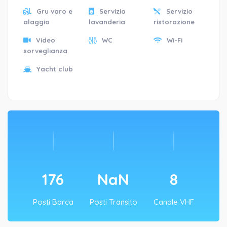
Gru varo e
Servizio
Servizio
alaggio
lavanderia
ristorazione
Video
WC
Wi-Fi
sorveglianza
Yacht club
200
NaN
9
Posti Barca
Posti Transito
Canale VHF