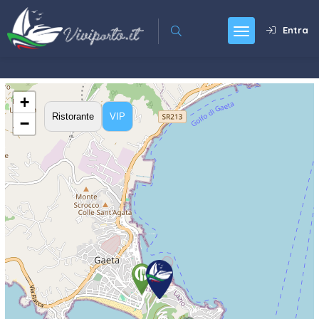
Entra
+
Ristorante
VIP
−