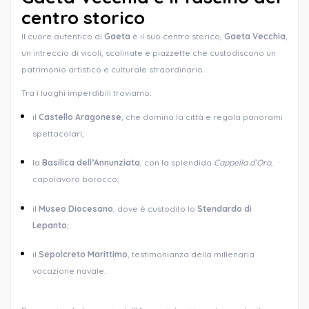
centro storico
Il cuore autentico di
Gaeta
è il suo centro storico,
Gaeta Vecchia
,
un intreccio di vicoli, scalinate e piazzette che custodiscono un
patrimonio artistico e culturale straordinario.
Tra i luoghi imperdibili troviamo:
il
Castello Aragonese
, che domina la città e regala panorami
spettacolari;
la
Basilica dell’Annunziata
, con la splendida
Cappella d’Oro
,
capolavoro barocco;
il
Museo Diocesano
, dove è custodito lo
Stendardo di
Lepanto
;
il
Sepolcreto Marittimo
, testimonianza della millenaria
vocazione navale.