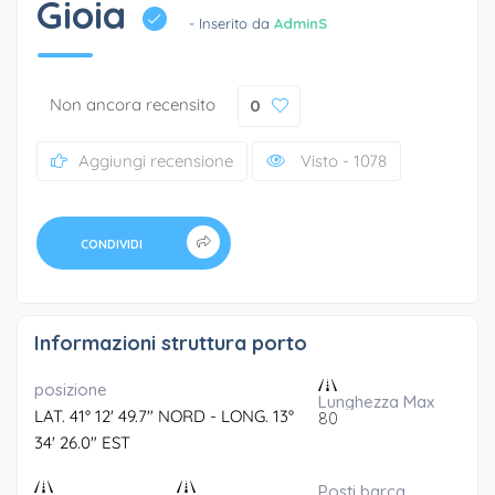
Gioia
- Inserito da
AdminS
Non ancora recensito
0
Aggiungi recensione
Visto - 1078
CONDIVIDI
Informazioni struttura porto
posizione
Lunghezza Max
LAT. 41° 12' 49.7" NORD - LONG. 13°
80
34' 26.0" EST
Posti barca