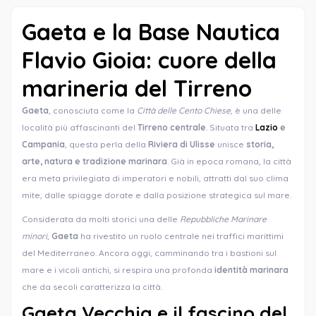
Gaeta e la Base Nautica
Flavio Gioia: cuore della
marineria del Tirreno
Gaeta
, conosciuta come la
Città delle Cento Chiese
, è una delle
località più affascinanti del
Tirreno centrale
. Situata tra
Lazio
e
Campania
, questa perla della
Riviera di Ulisse
unisce
storia,
arte, natura e tradizione marinara
. Già in epoca romana, la città
era meta privilegiata di imperatori e nobili, attratti dal suo clima
mite, dalle spiagge dorate e dalla posizione strategica sul mare.
Considerata da molti storici una delle
Repubbliche Marinare
minori
,
Gaeta
ha rivestito un ruolo centrale nei traffici marittimi
del Mediterraneo. Ancora oggi, camminando tra i bastioni sul
mare e i vicoli antichi, si respira una profonda
identità marinara
che da secoli caratterizza la città.
Gaeta Vecchia e il fascino del