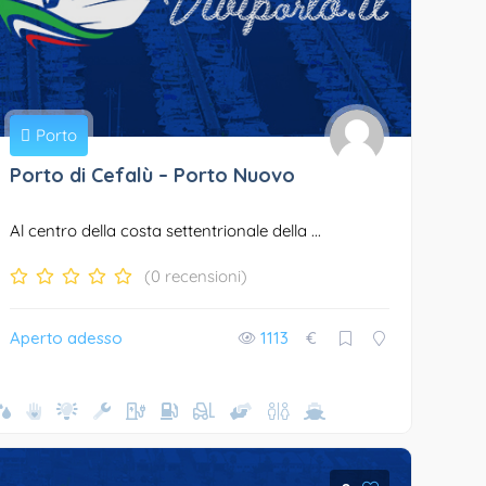
Porto
Porto di Cefalù – Porto Nuovo
Al centro della costa settentrionale della ...
(0 recensioni)
Aperto adesso
1113
€