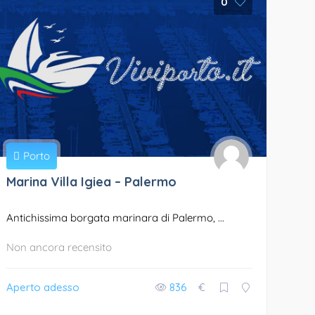
0
Porto
Marina Villa Igiea – Palermo
Antichissima borgata marinara di Palermo, ...
Non ancora recensito
Aperto adesso
836
€