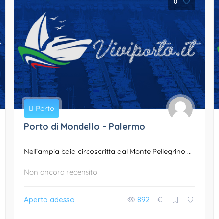
0
Porto
Porto di Mondello – Palermo
Nell’ampia baia circoscritta dal Monte Pellegrino ...
Non ancora recensito
Aperto adesso
892
€