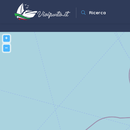
Ricerca
+
−