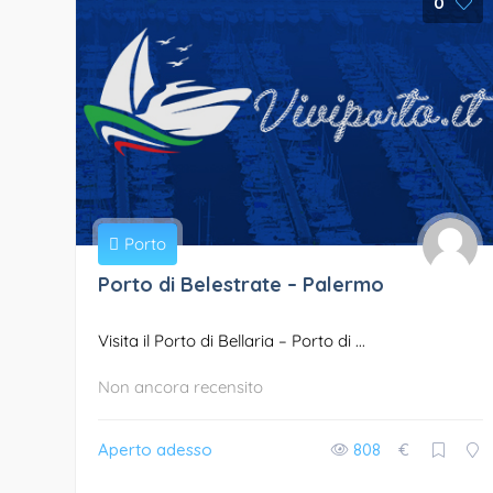
0
Porto
Porto di Belestrate – Palermo
Visita il Porto di Bellaria – Porto di ...
Non ancora recensito
Aperto adesso
808
€