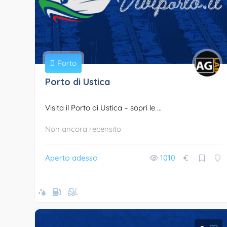
Porto
Porto di Ustica
Visita il Porto di Ustica – sopri le ...
Non ancora recensito
Aperto adesso
1010
€