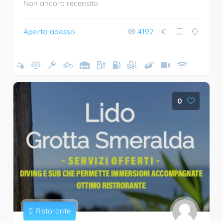
Non ancora recensito
Aperto adesso
4192
€
0
Ristorante