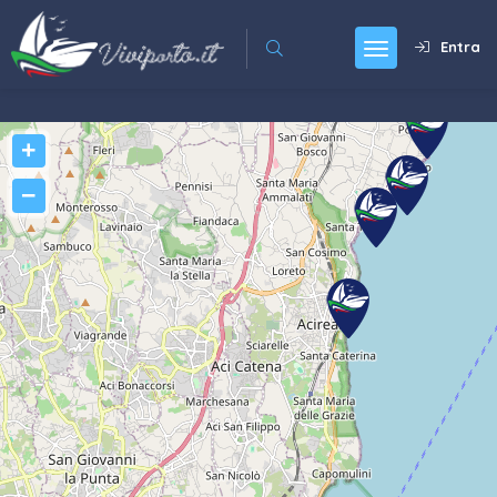
Entra
+
−