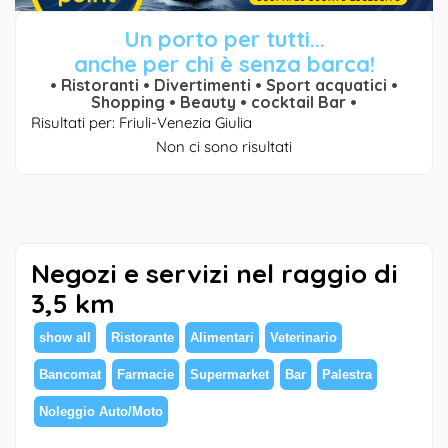
Un porto per tutti...
anche per chi è senza barca!
• Ristoranti • Divertimenti • Sport acquatici •
Shopping • Beauty • cocktail Bar •
Risultati per: Friuli-Venezia Giulia
Non ci sono risultati
Negozi e servizi nel raggio di
3,5 km
show all
Ristorante
Alimentari
Veterinario
Bancomat
Farmacie
Supermarket
Bar
Palestra
Noleggio Auto/Moto