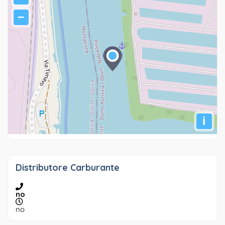
−
i
Distributore Carburante
no
no