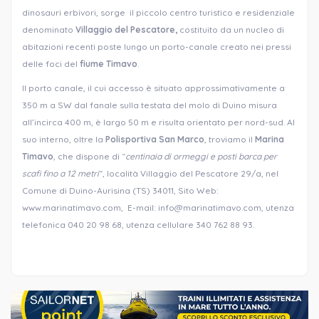
dinosauri erbivori, sorge il piccolo centro turistico e residenziale
denominato
Villaggio del Pescatore,
costituito da un nucleo di
abitazioni recenti poste lungo un porto-canale creato nei pressi
delle foci del
fiume Timavo
.
Il porto canale, il cui accesso è situato approssimativamente a
350 m a SW dal fanale sulla testata del molo di Duino misura
all’incirca 400 m, è largo 50 m e risulta orientato per nord-sud. Al
suo interno, oltre la
Polisportiva San Marco
, troviamo il
Marina
Timavo
, che dispone di “
centinaia di ormeggi e posti barca per
scafi fino a 12 metri
“, località Villaggio del Pescatore
29/a, nel
Comune di Duino-Aurisina (TS)
34011, Sito Web:
www.marinatimavo.com, E-mail: info@marinatimavo.com, utenza
telefonica 040 20 98 68, utenza cellulare 340 762 88 93.