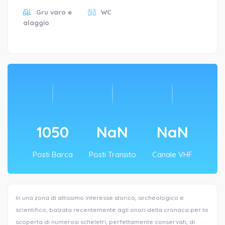
Gru varo e
WC
alaggio
1050
NaN
NaN
Posti Barca
Posti Transito
Canale VHF
In una zona di altissimo interesse storico, archeologico e
scientifico, balzata recentemente agli onori della cronaca per la
scoperta di numerosi scheletri, perfettamente conservati, di