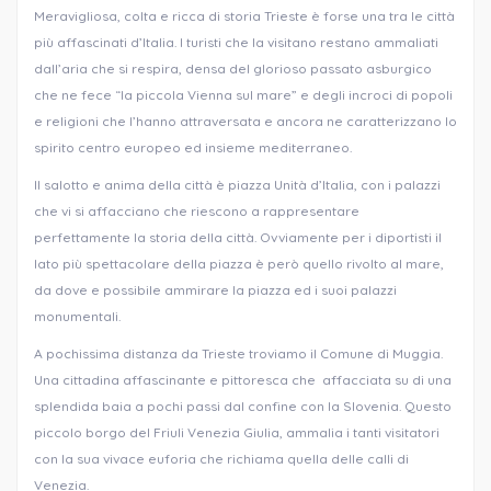
Meravigliosa, colta e ricca di storia Trieste è forse una tra le città
più affascinati d’Italia. I turisti che la visitano restano ammaliati
dall’aria che si respira, densa del glorioso passato asburgico
che ne fece “la piccola Vienna sul mare” e degli incroci di popoli
e religioni che l’hanno attraversata e ancora ne caratterizzano lo
spirito centro europeo ed insieme mediterraneo.
Il salotto e anima della città è piazza Unità d’Italia, con i palazzi
che vi si affacciano che riescono a rappresentare
perfettamente la storia della città. Ovviamente per i diportisti il
lato più spettacolare della piazza è però quello rivolto al mare,
da dove e possibile ammirare la piazza ed i suoi palazzi
monumentali.
A pochissima distanza da Trieste troviamo il Comune di Muggia.
Una cittadina affascinante e pittoresca che affacciata su di una
splendida baia a pochi passi dal confine con la Slovenia. Questo
piccolo borgo del Friuli Venezia Giulia, ammalia i tanti visitatori
con la sua vivace euforia che richiama quella delle calli di
Venezia.