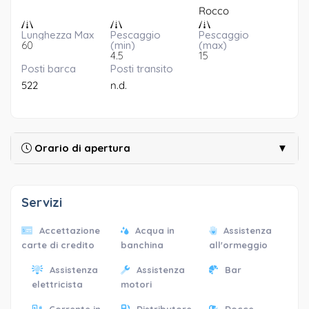
Rocco
Lunghezza Max
Pescaggio
Pescaggio
60
(min)
(max)
4.5
15
Posti barca
Posti transito
522
n.d.
Orario di apertura
▼
Servizi
Accettazione
Acqua in
Assistenza
carte di credito
banchina
all'ormeggio
Assistenza
Assistenza
Bar
elettricista
motori
Corrente in
Distributore
Docce