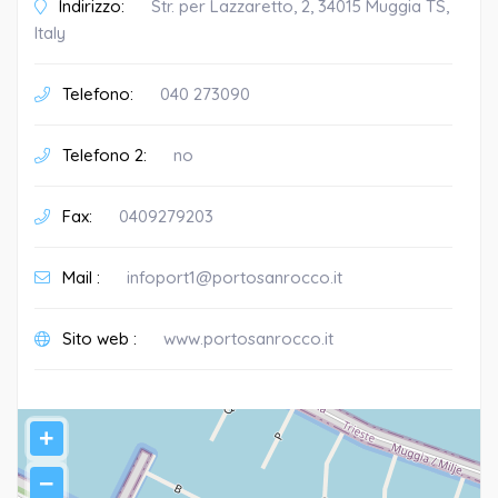
Indirizzo:
Str. per Lazzaretto, 2, 34015 Muggia TS,
Italy
Telefono:
040 273090
Telefono 2:
no
Fax:
0409279203
Mail :
infoport1@portosanrocco.it
Sito web :
www.portosanrocco.it
+
−