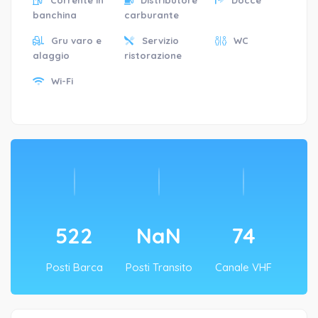
banchina
carburante
Gru varo e
Servizio
WC
alaggio
ristorazione
Wi-Fi
522
NaN
74
Posti Barca
Posti Transito
Canale VHF