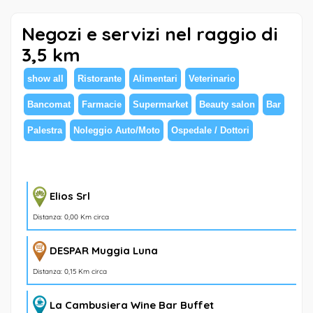
Negozi e servizi nel raggio di
3,5 km
show all
Ristorante
Alimentari
Veterinario
Bancomat
Farmacie
Supermarket
Beauty salon
Bar
Palestra
Noleggio Auto/Moto
Ospedale / Dottori
Elios Srl
Distanza: 0,00 Km circa
DESPAR Muggia Luna
Distanza: 0,15 Km circa
La Cambusiera Wine Bar Buffet