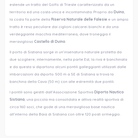
estende un tratto del Golfo di Trieste caratterizzato da un
territorio ed una costa unica e incontaminata. Proprio da
Duino
,
la costa fa parte della
Riserva Naturale delle Falesie
e un ampio
tratto è reso peculiare dai ciglioni calcarei bianchi e da una
verdeggiante macchia mediterranea, dove troneggia il
meraviglioso
Castello di Duino
.
Il porto di Sistiana sorge in un’insenatura naturale protetta da
due scogliere; internamente, nella parte Est, la riva è banchinata
e da questa si dipartono alcuni pontili galleggianti utilizzati dalle
imbarcazioni da diporto. 500 m a SE di Sistiana si trova la
banchina della Cava (50 m) con alle estremità due pontili.
I pontili sono gestiti dall’Associazione Sportiva
Diporto Nautico
Sistiana
, una piccola ma consolidata e attiva realtà sportiva di
circa 160 soci, che gode di una meravigliosa base nautica
all’interno della Baia di Sistiana con oltre 120 posti ormeggio.