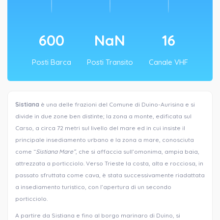
600
NaN
16
Posti Barca
Posti Transito
Canale VHF
Sistiana
è una delle frazioni del Comune di Duino-Aurisina e si
divide in due zone ben distinte; la zona a monte, edificata sul
Carso, a circa 72 metri sul livello del mare ed in cui insiste il
principale insediamento urbano e la zona a mare, conosciuta
come “
Sistiana Mare”
, che si affaccia sull’omonima, ampia baia,
attrezzata a porticciolo. Verso Trieste la costa, alta e rocciosa, in
passato sfruttata come cava, è stata successivamente riadattata
a insediamento turistico, con l’apertura di un secondo
porticciolo.
A partire da Sistiana e fino al borgo marinaro di Duino, si