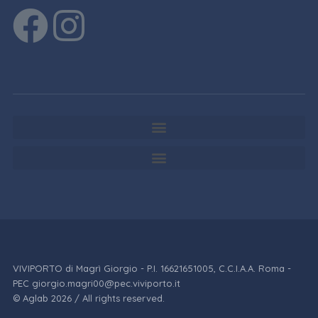
VIVIPORTO di Magrì Giorgio - P.I. 16621651005, C.C.I.A.A. Roma -
PEC giorgio.magri00@pec.viviporto.it
© Aglab 2026 / All rights reserved.