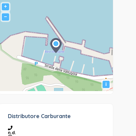
+
−
i
Distributore Carburante
n.d.