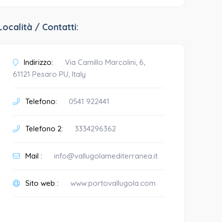
Località / Contatti:
Indirizzo:
Via Camillo Marcolini, 6,
61121 Pesaro PU, Italy
Telefono:
0541 922441
Telefono 2:
3334296362
Mail :
info@vallugolamediterranea.it
Sito web :
www.portovallugola.com