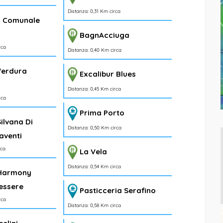
Distanza: 0,31 Km circa
a Comunale
BagnAcciuga
rca
Distanza: 0,40 Km circa
Verdura
Excalibur Blues
a
Distanza: 0,45 Km circa
rca
Prima Porto
Silvana Di
Distanza: 0,50 Km circa
aventi
rca
La Vela
Distanza: 0,54 Km circa
 Harmony
essere
Pasticceria Serafino
rca
Distanza: 0,58 Km circa