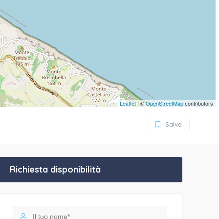
Leaflet
| ©
OpenStreetMap
contributors
Salva
Richiesta disponibilità