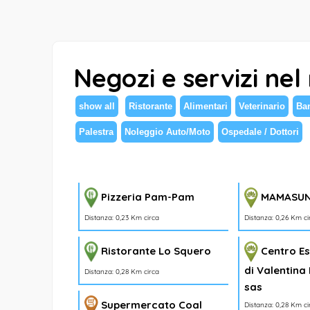
Negozi e servizi nel
show all
Ristorante
Alimentari
Veterinario
Ba
Palestra
Noleggio Auto/Moto
Ospedale / Dottori
MAMASU
Pizzeria Pam-Pam
Distanza: 0,26 Km ci
Distanza: 0,23 Km circa
Centro Es
Ristorante Lo Squero
di Valentina
Distanza: 0,28 Km circa
sas
Supermercato Coal
Distanza: 0,28 Km ci