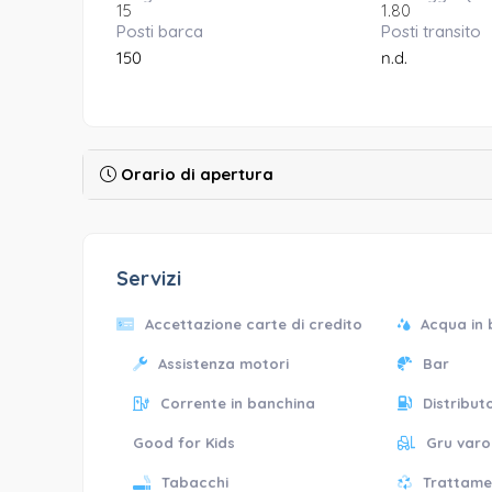
15
1.80
Posti barca
Posti transito
150
n.d.
Orario di apertura
Servizi
Accettazione carte di credito
Acqua in
Assistenza motori
Bar
Corrente in banchina
Distribu
Good for Kids
Gru varo
Tabacchi
Trattame