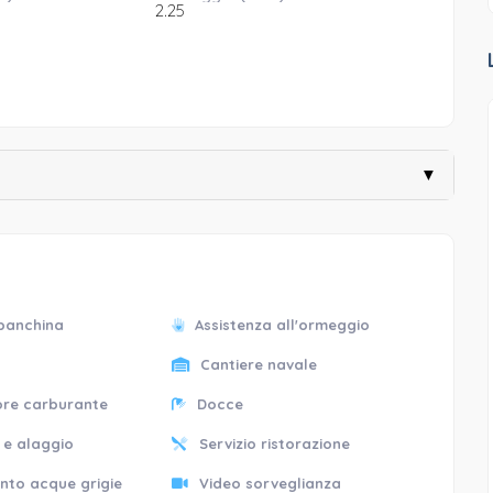
2.25
▼
 banchina
Assistenza all'ormeggio
Cantiere navale
tore carburante
Docce
 e alaggio
Servizio ristorazione
nto acque grigie
Video sorveglianza