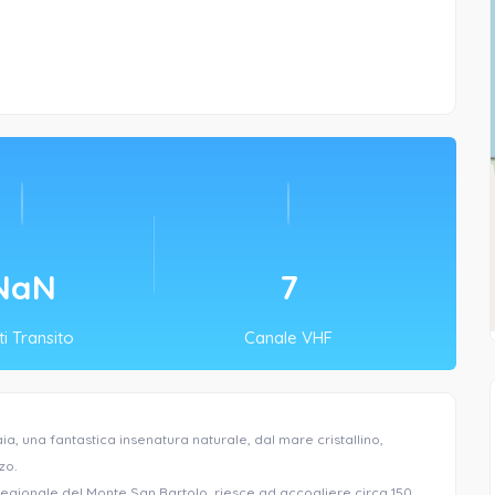
NaN
9
i Transito
Canale VHF
ia, una fantastica insenatura naturale, dal mare cristallino,
zo.
 Regionale del Monte San Bartolo, riesce ad accogliere circa 150