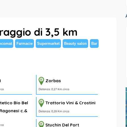
 raggio di 3,5 km
ncomat
Farmacie
Supermarket
Beauty salon
Bar
N
Zorbas
rca
Distanza: 0,27 Km circa
tetico Bio Bel
Trattoria Vini & Crostini
 Ragonesi c.&
Distanza: 0,28 Km circa
Stuchin Del Port
rca