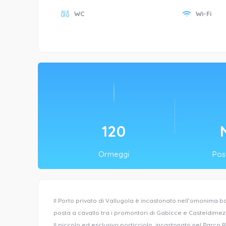
WC
Wi-Fi
150
Ormeggi
Post
Il Porto privato di Vallugola è incastonato nell’omonima ba
posta a cavallo tra i promontori di Gabicce e Casteldimez
Il piccolo ed esclusivo porticciolo, incastonato nel Parco