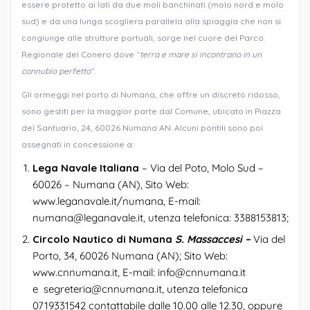
essere protetto ai lati da due moli banchinati (molo nord e molo
sud) e da una lunga scogliera parallela alla spiaggia che non si
congiunge alle strutture portuali, sorge nel cuore del Parco
Regionale del Conero dove “
terra e mare si incontrano in un
connubio perfetto
“.
Gli ormeggi nel porto di Numana, che offre un discreto ridosso,
sono gestiti per la maggior parte dal Comune, ubicato in Piazza
del Santuario, 24, 60026 Numana AN. Alcuni pontili sono poi
assegnati in concessione a:
Lega Navale Italiana
– Via del Poto, Molo Sud –
60026 – Numana (AN), Sito Web:
www.leganavale.it/numana, E-mail:
numana@leganavale.it, utenza telefonica: 3388153813;
Circolo Nautico di Numana
S. Massaccesi –
Via del
Porto, 34, 60026 Numana (AN); Sito Web:
www.cnnumana.it, E-mail: info@cnnumana.it
e segreteria@cnnumana.it, utenza telefonica
0719331542 contattabile dalle 10.00 alle 12.30, oppure