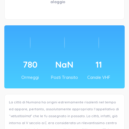
alaggio
780
NaN
11
Ormeggi
Posti Transito
Canale VHF
La città di Numana ha origini estremamente risalenti nel tempo
ed appare, pertanto, assolutamente appropriato l’appellativo di
“
vetustissima
” che le fu assegnato in passato. La città, infatti, già
intorno al V secolo a.C. era considerata un rilevantissimo centro