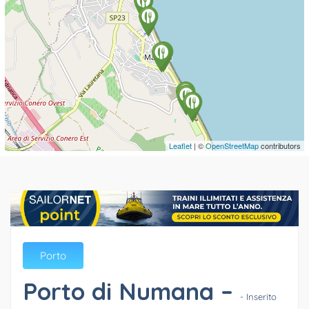
Leaflet
| ©
OpenStreetMap
contributors
Porto
Porto di Numana –
- Inserito