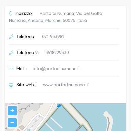
Indirizzo:
Porto di Numana, Via del Golfo,
Numana, Ancona, Marche, 60026, Italia
Telefono:
071 933981
Telefono 2:
3518229530
Mail :
info@portodinumana.it
Sito web :
www.portodinumana.it
+
−