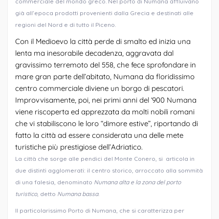
commerciale del mondo greco. Nel porto di Numana affluivano
già all’epoca prodotti provenienti dalla Grecia e destinati alle
regioni del Nord e di tutto il Piceno.
Con il Medioevo la città perde di smalto ed inizia una
lenta ma inesorabile decadenza, aggravata dal
gravissimo terremoto del 558, che fece sprofondare in
mare gran parte dell’abitato, Numana da floridissimo
centro commerciale diviene un borgo di pescatori.
Improvvisamente, poi, nei primi anni del ‘900 Numana
viene riscoperta ed apprezzata da molti nobili romani
che vi stabiliscono le loro “dimore estive”, riportando di
fatto la città ad essere considerata una delle mete
turistiche più prestigiose dell’Adriatico.
La città che sorge alle pendici del Monte Conero, si articola in
due distinti agglomerati: il centro storico, arroccato alla sommità
di una falesia, denominato
Numana alta e la zona del porto
turistico
, detto
Numana bassa
.
Il particolarissimo Porto di Numana, che si caratterizza per