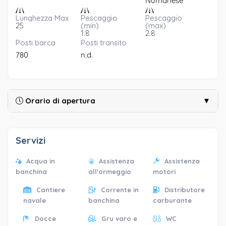
Numanese
Lunghezza Max
Pescaggio
Pescaggio
25
(min)
(max)
1.8
2.8
Posti barca
Posti transito
780
n.d.
Orario di apertura
▼
Servizi
Acqua in
Assistenza
Assistenza
banchina
all'ormeggio
motori
Cantiere
Corrente in
Distributore
navale
banchina
carburante
Docce
Gru varo e
WC