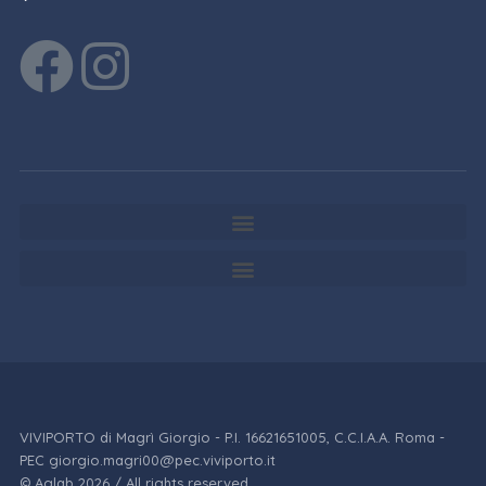
VIVIPORTO di Magrì Giorgio - P.I. 16621651005, C.C.I.A.A. Roma -
PEC giorgio.magri00@pec.viviporto.it
© Aglab 2026 / All rights reserved.