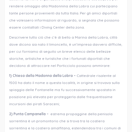
rendere omaggio alla Madonnina della Lobra cui partecipano
tante persone provenienti da tutta Italia. Per gli amici diportisti
che volessero informazioni al riguardo, si segnala che possono
essere contattati i Diving Center della zona.
Descrivere tutto ciò che c’è di bello a Marina della Lobra, città
dove dicono sia nato il limoncello, è un’impresa davvero difficile,
per cui forniamo di seguito un breve elenco delle bellezze
storiche, artistiche e turistiche che i fortunati diportisti che
decidono di attraccare nel Porticciolo possono ammirare:
1)
Chiesa della Madonna della Lobra –
Cattedrale risalente al
1500 ha dato il nome a questa località, in origine si trovava sulla
spiaggia delle Fontanelle ma fu successivamente spostata in
posizione più elevata per proteggerla dalle frequentissime
incursioni dei pirati Saraceni;
2) Punta Campanella –
estrema propaggine della penisola
sorrentina è un promontorio che si trova tra la costiera
sorrentina e la costiera amalfitana, estendendosi tra i comuni di