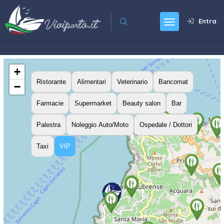
Entra
+
Ristorante
Alimentari
Veterinario
Bancomat
−
Farmacie
Supermarket
Beauty salon
Bar
Palestra
Noleggio Auto/Moto
Ospedale / Dottori
Taxi
VIP