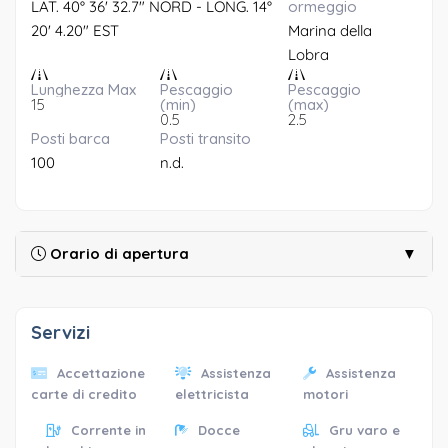
LAT. 40° 36' 32.7" NORD - LONG. 14°
ormeggio
20' 4.20" EST
Marina della
Lobra
Lunghezza Max
Pescaggio
Pescaggio
15
(min)
(max)
0.5
2.5
Posti barca
Posti transito
100
n.d.
Orario di apertura
▼
Servizi
Accettazione
Assistenza
Assistenza
carte di credito
elettricista
motori
Corrente in
Docce
Gru varo e