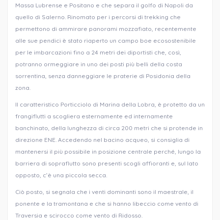
Massa Lubrense e Positano e che separa il golfo di Napoli da
quello di Salerno. Rinomato per i percorsi di trekking che
permettono di ammirare panorami mozzafiato, recentemente
alle sue pendici è stato riaperto un campo boe ecosostenibile
per le imbarcazioni fino a 24 metri dei diportisti che, così,
potranno ormeggiare in uno dei posti più belli della costa
sorrentina, senza danneggiare le praterie di Posidonia della
zona.
Il caratteristico Porticciolo di Marina della Lobra, è protetto da un
frangiflutti a scogliera esternamente ed internamente
banchinato, della lunghezza di circa 200 metri che si protende in
direzione ENE. Accedendo nel bacino acqueo, si consiglia di
mantenersi il più possibile in posizione centrale perché, lungo la
barriera di sopraflutto sono presenti scogli affioranti e, sul lato
opposto, c’è una piccola secca.
Ciò posto, si segnala che i venti dominanti sono il maestrale, il
ponente e la tramontana e che si hanno libeccio come vento di
Traversia e scirocco come vento di Ridosso.