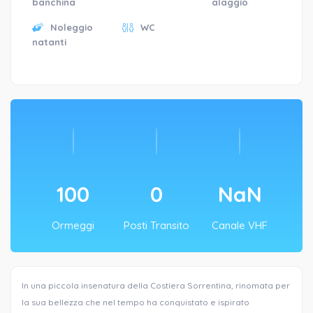
banchina
alaggio
Noleggio
WC
natanti
100
0
NaN
Ormeggi
Posti Transito
Canale VHF
In una piccola insenatura della Costiera Sorrentina, rinomata per
la sua bellezza che nel tempo ha conquistato e ispirato