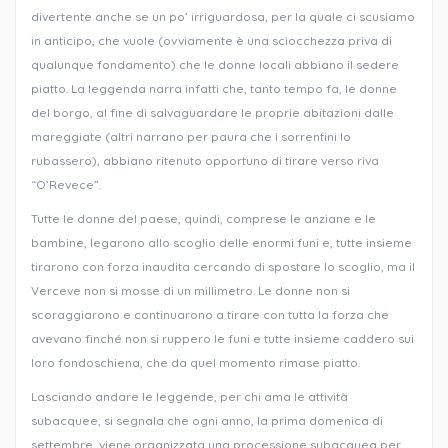
divertente anche se un po’ irriguardosa, per la quale ci scusiamo
in anticipo, che vuole (ovviamente è una sciocchezza priva di
qualunque fondamento) che le donne locali abbiano il sedere
piatto. La leggenda narra infatti che, tanto tempo fa, le donne
del borgo, al fine di salvaguardare le proprie abitazioni dalle
mareggiate (altri narrano per paura che i sorrentini lo
rubassero), abbiano ritenuto opportuno di tirare verso riva
“O’Revece”.
Tutte le donne del paese, quindi, comprese le anziane e le
bambine, legarono allo scoglio delle enormi funi e, tutte insieme
tirarono con forza inaudita cercando di spostare lo scoglio, ma il
Verceve non si mosse di un millimetro. Le donne non si
scoraggiarono e continuarono a tirare con tutta la forza che
avevano finché non si ruppero le funi e tutte insieme caddero sui
loro fondoschiena, che da quel momento rimase piatto.
Lasciando andare le leggende, per chi ama le attività
subacquee, si segnala che ogni anno, la prima domenica di
settembre, viene organizzata una processione subacquea per