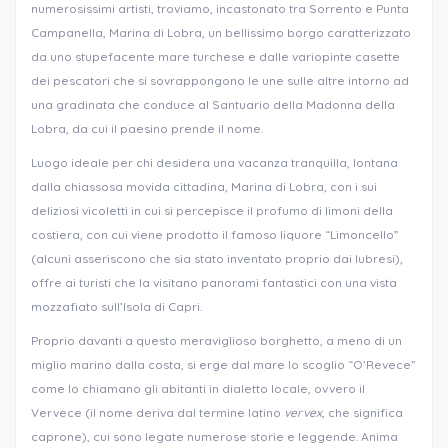
numerosissimi artisti, troviamo, incastonato tra Sorrento e Punta
Campanella, Marina di Lobra, un bellissimo borgo caratterizzato
da uno stupefacente mare turchese e dalle variopinte casette
dei pescatori che si sovrappongono le une sulle altre intorno ad
una gradinata che conduce al Santuario della Madonna della
Lobra, da cui il paesino prende il nome.
Luogo ideale per chi desidera una vacanza tranquilla, lontana
dalla chiassosa movida cittadina, Marina di Lobra, con i sui
deliziosi vicoletti in cui si percepisce il profumo di limoni della
costiera, con cui viene prodotto il famoso liquore “Limoncello”
(alcuni asseriscono che sia stato inventato proprio dai lubresi),
offre ai turisti che la visitano panorami fantastici con una vista
mozzafiato sull’Isola di Capri.
Proprio davanti a questo meraviglioso borghetto, a meno di un
miglio marino dalla costa, si erge dal mare lo scoglio “O’Revece”
come lo chiamano gli abitanti in dialetto locale, ovvero il
Vervece (il nome deriva dal termine latino
vervex
, che significa
caprone), cui sono legate numerose storie e leggende. Anima