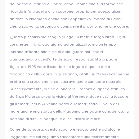
del paese di Marina di Lobra, deve il nome alla sua forma che
ricorda infatti quella di un caprone, proprio per questo alcuni
abitanti lo chiamano anche con l’appellativo “marito di Capri”
che, a sua volta, secondo alcuni, deve il proprio nome alle capre.
Questo piccolissimo scoglio (lungo 50 metri e largo circa 20) su
cui si erge il faro, oggigiorno automatizzato, ma un tempo
lontano affidato alle cure di abili “guardiani” che si
tramandavano quest’arte densa di responsabilità di padre in
figlio, dal 1903 vede il suo destino legato a quello della
Madonnina della Lobra. In quell’anno, infatti, su “O’Revece” venne
eretta una croce che lo consacrava quale santuario naturale.
Successivamente, al fine di onorare il record di apnea stabilito
da Enzo Majorca proprio vicino al Vervece, dove riuscì a toccare
gli 87 metri, nel 1974 venne posta a 12 metri sotto il livello del
mare anche una statua della Madonna che oggi è considerata la
patrona di tutti i subacquei e di chi lavora in mare.
Come detto sopra, questo scoglio è legato anche ad alcune
leggende, tra cui vogliamo raccontarne una estremamente