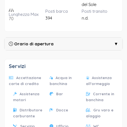
del Sole
Posti barca
Posti transito
Lunghezza Max
394
n.d.
70
Orario di apertura
▼
Servizi
Accettazione
Acqua in
Assistenza
carte di credito
banchina
all'ormeggio
Assistenza
Bar
Corrente in
motori
banchina
Distributore
Docce
Gru varo e
carburante
alaggio
Servizio
Ufficio
WC