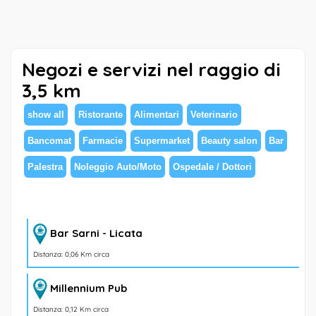
Negozi e servizi nel raggio di
3,5 km
show all
Ristorante
Alimentari
Veterinario
Bancomat
Farmacie
Supermarket
Beauty salon
Bar
Palestra
Noleggio Auto/Moto
Ospedale / Dottori
Bar Sarni - Licata
Distanza: 0,06 Km circa
Millennium Pub
Distanza: 0,12 Km circa