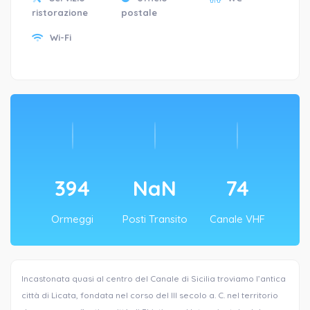
ristorazione
postale
Wi-Fi
394
NaN
74
Ormeggi
Posti Transito
Canale VHF
Incastonata quasi al centro del Canale di Sicilia troviamo l’antica
città di Licata, fondata nel corso del III secolo a. C. nel territorio