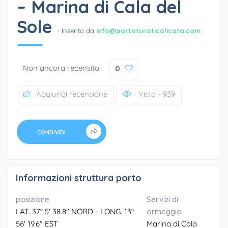
– Marina di Cala del
Sole
- Inserito da
info@portoturisticolicata.com
Non ancora recensito
0
Aggiungi recensione
Visto - 939
CONDIVIDI
Informazioni struttura porto
posizione
Servizi di
LAT. 37° 5' 38.8" NORD - LONG. 13°
ormeggio
56' 19.6" EST
Marina di Cala