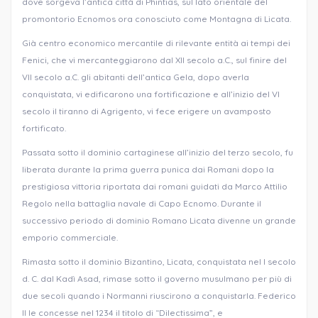
dove sorgeva l’antica città di Phintias, sul lato orientale del
promontorio Ecnomos ora conosciuto come Montagna di Licata.
Già centro economico mercantile di rilevante entità ai tempi dei
Fenici, che vi mercanteggiarono dal XII secolo a.C., sul finire del
VII secolo a.C. gli abitanti dell’antica Gela, dopo averla
conquistata, vi edificarono una fortificazione e all’inizio del VI
secolo il tiranno di Agrigento, vi fece erigere un avamposto
fortificato.
Passata sotto il dominio cartaginese all’inizio del terzo secolo, fu
liberata durante la prima guerra punica dai Romani dopo la
prestigiosa vittoria riportata dai romani guidati da Marco Attilio
Regolo nella battaglia navale di Capo Ecnomo. Durante il
successivo periodo di dominio Romano Licata divenne un grande
emporio commerciale.
Rimasta sotto il dominio Bizantino, Licata, conquistata nel I secolo
d. C. dal Kadì Asad, rimase sotto il governo musulmano per più di
due secoli quando i Normanni riuscirono a conquistarla. Federico
II le concesse nel 1234 il titolo di “Dilectissima”, e