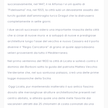
successivamente, nel 1447, il re Alfonso I vi unì quello di
“Fidelissima” ma, nel 1553, la città subì un devastante assalto dei
turchi guidati dall’ammiraglio turco Dragut che la distrussero
completamente in sette giorni.
I due secoli successivi videro una importante rinascita della città
che si cinse di nuove mura e si sviluppò di nuove e prestigiose
architetture lungo l’asse del vecchio e nuovo Cassaro ed il porto
divenne il “Regio Caricatore” di grano al quale approdavano
velieri provenienti da tutto il Mediterraneo.
Nel primo ventennio del 1800 la città di Licata si sollevò contro il
dominio dei Borboni sotto la guida del patriota Matteo Vecchio
Verderame che, nel suo sontuoso palazzo, creò una delle prime
logge massoniche della Sicilia.
Oggi Licata, pur mantenendo inalterato il suo antico fascino
dovuto alle meravigliose strutture architettoniche presenti nel
centro abitato, si attesta quale una delle mete favorite dai
vacanzieri attratti dai 25 chilometri di costa connotati da una