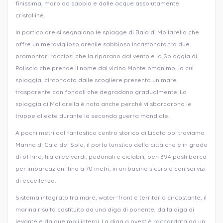
finissima, morbida sabbia e dalle acque assolutamente
cristalline.
In particolare si segnalano le spiagge di Baia di Mollarella che
offre un meraviglioso arenile sabbioso incastonato tra due
promontori rocciosi che la riparano dal vento e la Spiaggia di
Poliscia che prende il nome dal vicino Monte omonimo, la cui
spiaggia, circondata dalle scogliere presenta un mare
trasparente con fondali che degradano gradualmente. La
spiaggia di Mollarella è nota anche perché vi sbarcarono le
truppe alleate durante la seconda guerra mondiale.
A pochi metri dal fantastico centro storico di Licata poi troviamo
Marina di Cala del Sole, il porto turistico della città che è in grado
di offrire, tra aree verdi, pedonali e ciclabili, ben 394 posti barca
per imbarcazioni fino a 70 metri, in un bacino sicuro e con servizi
di eccellenza.
Sistema integrato tra mare, water-front e territorio circostante, il
marina risulta costituito da una diga di ponente, dalla diga di
levante e da due moli interni. La diga a ovest è raccordata ad un