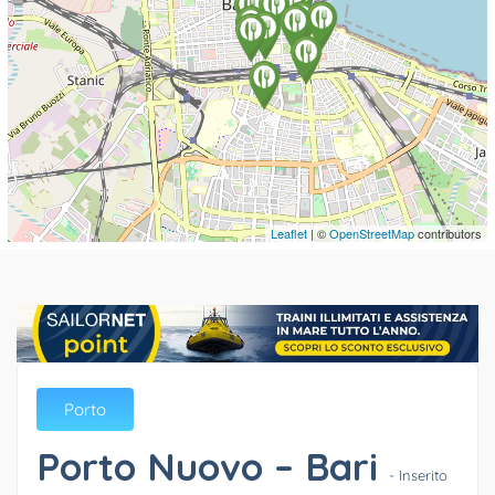
Leaflet
| ©
OpenStreetMap
contributors
Porto
Porto Nuovo – Bari
- Inserito