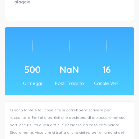
alaggio
500
NaN
16
Ormeggi
Posti Transito
Canale VHF
Ci sono tante e tali cose che si potrebbero scrivere per
raccontare Bari ai diportisti che decidono di attraccare nei suoi
porti che risulta quasi difficile decidere da cosa cominciare.
Sicuramente, visto che si tratta di una sintesi per gli amanti del