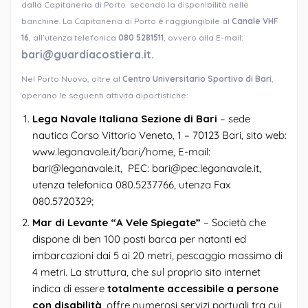
dalla Capitaneria di Porto secondo la disponibilità nelle
banchine. La Capitaneria di Porto è raggiungibile al
Canale VHF
16
, all’utenza telefonica
080 5281511
, ovvero alla E-mail:
bari@guardiacostiera.it.
Nel Porto Nuovo, oltre al
Centro Universitario Sportivo di Bari
,
operano le seguenti attività diportistiche:
Lega Navale Italiana Sezione di Bari
– sede
nautica Corso Vittorio Veneto, 1 – 70123 Bari, sito web:
www.leganavale.it/bari/home, E-mail:
bari@leganavale.it, PEC: bari@pec.leganavale.it,
utenza telefonica 080.5237766, utenza Fax
080.5720329;
Mar di Levante “A Vele Spiegate”
– Società che
dispone di ben 100 posti barca per natanti ed
imbarcazioni dai 5 ai 20 metri, pescaggio massimo di
4 metri. La struttura, che sul proprio sito internet
indica di essere
totalmente accessibile a persone
con disabilità
, offre numerosi servizi portuali tra cui,