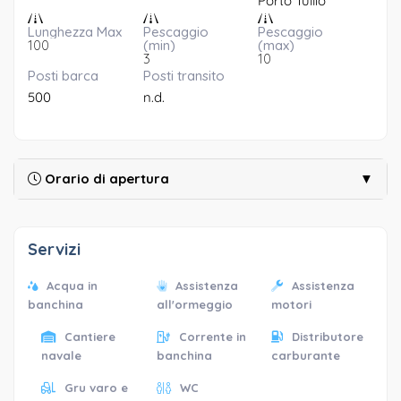
Porto Tullio
Lunghezza Max
Pescaggio
Pescaggio
100
(min)
(max)
3
10
Posti barca
Posti transito
500
n.d.
Orario di apertura
▼
Servizi
Acqua in
Assistenza
Assistenza
banchina
all'ormeggio
motori
Cantiere
Corrente in
Distributore
navale
banchina
carburante
Gru varo e
WC