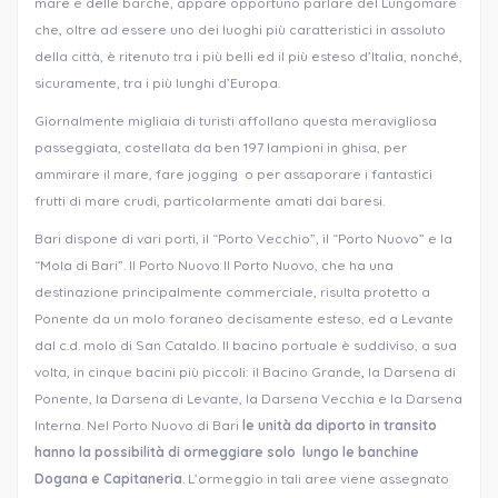
mare e delle barche, appare opportuno parlare del Lungomare
che, oltre ad essere uno dei luoghi più caratteristici in assoluto
della città, è ritenuto tra i più belli ed il più esteso d’Italia, nonché,
sicuramente, tra i più lunghi d’Europa.
Giornalmente migliaia di turisti affollano questa meravigliosa
passeggiata, costellata da ben 197 lampioni in ghisa, per
ammirare il mare, fare jogging o per assaporare i fantastici
frutti di mare crudi, particolarmente amati dai baresi.
Bari dispone di vari porti, il “Porto Vecchio”, il “Porto Nuovo” e la
“Mola di Bari”. Il Porto Nuovo Il Porto Nuovo, che ha una
destinazione principalmente commerciale, risulta protetto a
Ponente da un molo foraneo decisamente esteso, ed a Levante
dal c.d. molo di San Cataldo. Il bacino portuale è suddiviso, a sua
volta, in cinque bacini più piccoli: il Bacino Grande, la Darsena di
Ponente, la Darsena di Levante, la Darsena Vecchia e la Darsena
Interna. Nel Porto Nuovo di Bari
le unità da diporto in transito
hanno la possibilità di ormeggiare solo lungo le banchine
Dogana e Capitaneria
. L’ormeggio in tali aree viene assegnato