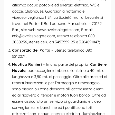
citiamo: acqua potabile ed energia elettrica, WC e
docce, Clubhouse, Guardiania notturna e
videosorveglianza h24. La Società mar di Levante si
trova nel Porto di Bari darsena Marisabella – 70132
Bari, sito web: www.avelespiegate.com, E-mail:
info@avelespiegate.com, utenza telefonica 080
2080256,utenze cellulari 3453559125 e 3284891847;
Consorzio del Porto
– utenza telefonica 080
5212074;
Nautica Ranieri
– In una parte del proprio
Cantiere
Navale,
può accogliere imbarcazioni sino a 40 mt. di
lunghezza e 3,50 mt. di pescaggio. Oltre alle aree ed ai
reparti lavorazioni e per l’ormeggio e rimessaggio
sono disponibili zone dedicate all’ accoglienza clienti
ed al ricovero di tender e motori fuori bordo. Oltre ad
essere assicurato un servizio di guardiania e video
sorveglianza, le banchine ed i pontili sono tutti
attrezzati con acqua, energia elettrica, illuminazione,