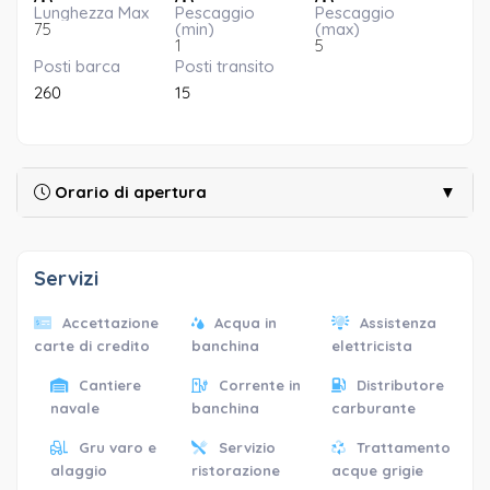
Lunghezza Max
Pescaggio
Pescaggio
75
(min)
(max)
1
5
Posti barca
Posti transito
260
15
Orario di apertura
▼
Servizi
Accettazione
Acqua in
Assistenza
carte di credito
banchina
elettricista
Cantiere
Corrente in
Distributore
navale
banchina
carburante
Gru varo e
Servizio
Trattamento
alaggio
ristorazione
acque grigie