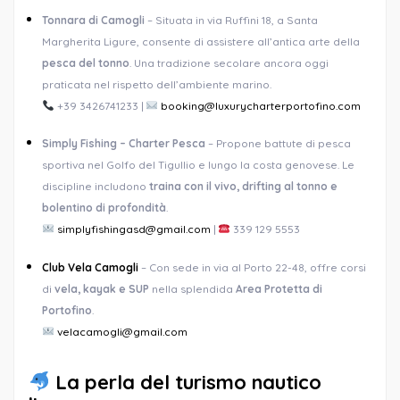
Tonnara di Camogli
– Situata in via Ruffini 18, a Santa
Margherita Ligure, consente di assistere all’antica arte della
pesca del tonno
. Una tradizione secolare ancora oggi
praticata nel rispetto dell’ambiente marino.
+39 3426741233 |
booking@luxurycharterportofino.com
Simply Fishing – Charter Pesca
– Propone battute di pesca
sportiva nel Golfo del Tigullio e lungo la costa genovese. Le
discipline includono
traina con il vivo, drifting al tonno e
bolentino di profondità
.
simplyfishingasd@gmail.com
|
339 129 5553
Club Vela Camogli
– Con sede in via al Porto 22-48, offre corsi
di
vela, kayak e SUP
nella splendida
Area Protetta di
Portofino
.
velacamogli@gmail.com
La perla del turismo nautico