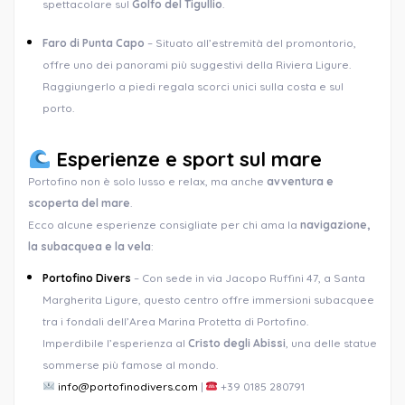
spettacolare sul
Golfo del Tigullio
.
Faro di Punta Capo
– Situato all’estremità del promontorio,
offre uno dei panorami più suggestivi della Riviera Ligure.
Raggiungerlo a piedi regala scorci unici sulla costa e sul
porto.
Esperienze e sport sul mare
Portofino non è solo lusso e relax, ma anche
avventura e
scoperta del mare
.
Ecco alcune esperienze consigliate per chi ama la
navigazione,
la subacquea e la vela
:
Portofino Divers
– Con sede in via Jacopo Ruffini 47, a Santa
Margherita Ligure, questo centro offre immersioni subacquee
tra i fondali dell’Area Marina Protetta di Portofino.
Imperdibile l’esperienza al
Cristo degli Abissi
, una delle statue
sommerse più famose al mondo.
info@portofinodivers.com
|
+39 0185 280791