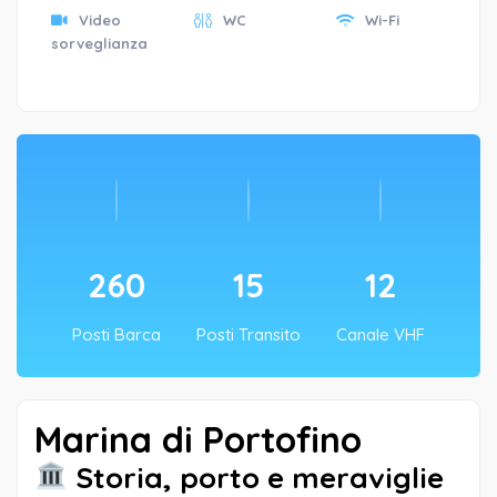
Video
WC
Wi-Fi
sorveglianza
260
15
12
Posti Barca
Posti Transito
Canale VHF
Marina di Portofino
Storia, porto e meraviglie