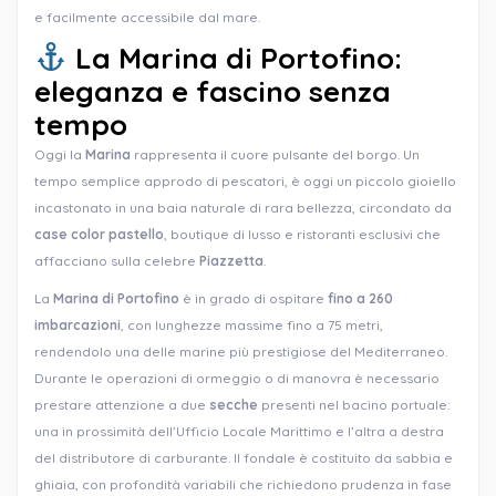
e facilmente accessibile dal mare.
La Marina di Portofino:
eleganza e fascino senza
tempo
Oggi la
Marina
rappresenta il cuore pulsante del borgo. Un
tempo semplice approdo di pescatori, è oggi un piccolo gioiello
incastonato in una baia naturale di rara bellezza, circondato da
case color pastello
, boutique di lusso e ristoranti esclusivi che
affacciano sulla celebre
Piazzetta
.
La
Marina di Portofino
è in grado di ospitare
fino a 260
imbarcazioni
, con lunghezze massime fino a 75 metri,
rendendolo una delle marine più prestigiose del Mediterraneo.
Durante le operazioni di ormeggio o di manovra è necessario
prestare attenzione a due
secche
presenti nel bacino portuale:
una in prossimità dell’Ufficio Locale Marittimo e l’altra a destra
del distributore di carburante. Il fondale è costituito da sabbia e
ghiaia, con profondità variabili che richiedono prudenza in fase