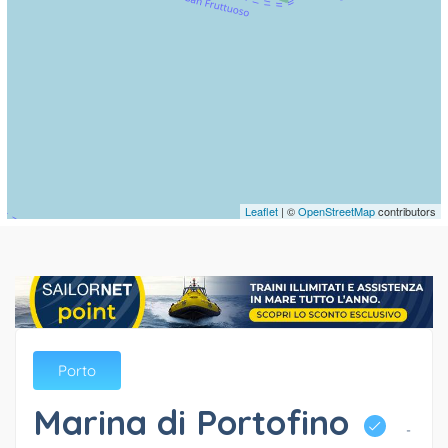
Leaflet
| ©
OpenStreetMap
contributors
Porto
Marina di Portofino
-