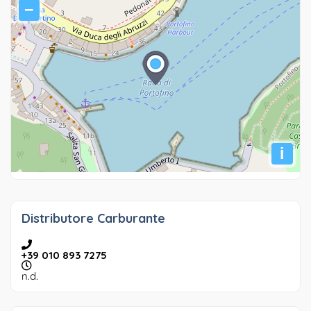
−
i
Distributore Carburante
+39 010 893 7275
n.d.