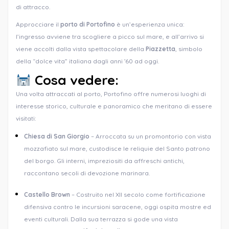
di attracco.
Approcciare il
porto di Portofino
è un’esperienza unica:
l’ingresso avviene tra scogliere a picco sul mare, e all’arrivo si
viene accolti dalla vista spettacolare della
Piazzetta
, simbolo
della “dolce vita” italiana dagli anni ’60 ad oggi.
Cosa vedere:
Una volta attraccati al porto, Portofino offre numerosi luoghi di
interesse storico, culturale e panoramico che meritano di essere
visitati:
Chiesa di San Giorgio
– Arroccata su un promontorio con vista
mozzafiato sul mare, custodisce le reliquie del Santo patrono
del borgo. Gli interni, impreziositi da affreschi antichi,
raccontano secoli di devozione marinara.
Castello Brown
– Costruito nel XII secolo come fortificazione
difensiva contro le incursioni saracene, oggi ospita mostre ed
eventi culturali. Dalla sua terrazza si gode una vista