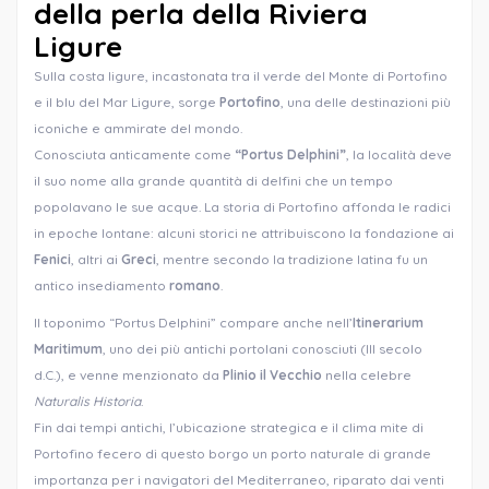
della perla della
Riviera
Ligure
Sulla costa ligure, incastonata tra il verde del Monte di Portofino
e il blu del Mar Ligure, sorge
Portofino
, una delle destinazioni più
iconiche e ammirate del mondo.
Conosciuta anticamente come
“Portus Delphini”
, la località deve
il suo nome alla grande quantità di delfini che un tempo
popolavano le sue acque. La storia di Portofino affonda le radici
in epoche lontane: alcuni storici ne attribuiscono la fondazione ai
Fenici
, altri ai
Greci
, mentre secondo la tradizione latina fu un
antico insediamento
romano
.
Il toponimo “Portus Delphini” compare anche nell’
Itinerarium
Maritimum
, uno dei più antichi portolani conosciuti (III secolo
d.C.), e venne menzionato da
Plinio il Vecchio
nella celebre
Naturalis Historia
.
Fin dai tempi antichi, l’ubicazione strategica e il clima mite di
Portofino fecero di questo borgo un porto naturale di grande
importanza per i navigatori del Mediterraneo, riparato dai venti