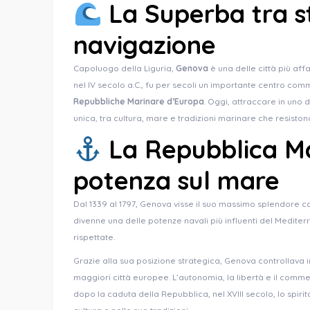
La Superba tra s
navigazione
Capoluogo della Liguria,
Genova
è una delle città più aff
nel IV secolo a.C., fu per secoli un importante centro co
Repubbliche Marinare d’Europa
. Oggi, attraccare in uno 
unica, tra cultura, mare e tradizioni marinare che resisto
La Repubblica Ma
potenza sul mare
Dal 1339 al 1797, Genova visse il suo massimo splendore
divenne una delle potenze navali più influenti del Mediter
rispettate.
Grazie alla sua posizione strategica, Genova controllava 
maggiori città europee. L’autonomia, la libertà e il commer
dopo la caduta della Repubblica, nel XVIII secolo, lo spiri