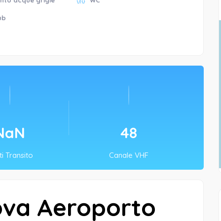
nto acque grigie
WC
ub
NaN
71
i Transito
Canale VHF
ova Aeroporto