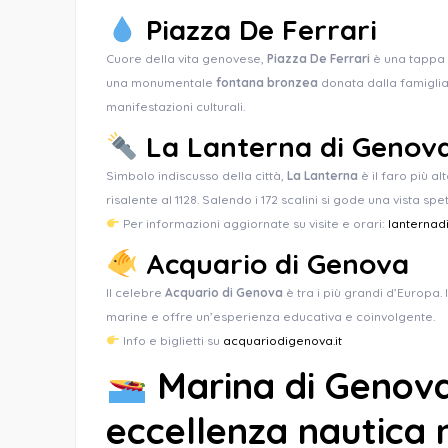
Piazza De Ferrari
Cuore della vita genovese,
Piazza De Ferrari
è una tappa 
una monumentale
fontana bronzea
donata dalla famiglia 
manifestazioni culturali.
La Lanterna di Genov
Simbolo indiscusso della città,
La Lanterna
è il faro più a
risalente al 1128. Salendo i 172 scalini si gode una vista spet
Per informazioni aggiornate su visite e orari:
lanternad
Acquario di Genova
Il celebre
Acquario di Genova
è tra i più grandi d’Europa.
marine e offre un’esperienza educativa e coinvolgente.
Info e biglietti su
acquariodigenova.it
Marina di Genova
eccellenza nautica 