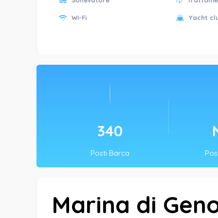
Sollevatore
Trattame
Wi-Fi
Yacht cl
500
Posti Barca
Post
Marina di Gen