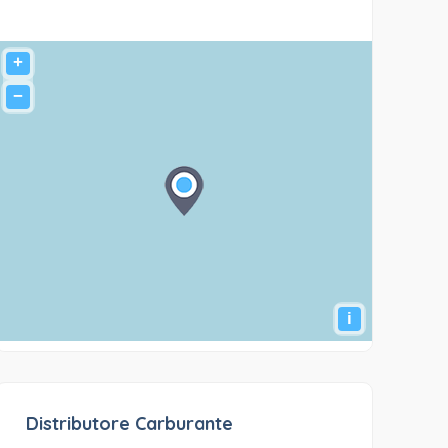
+
−
i
Distributore Carburante