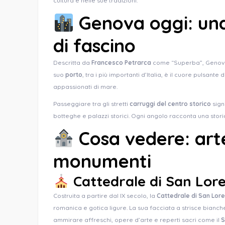
cultura e nelle sue tradizioni.
Genova oggi: una 
di fascino
Descritta da
Francesco Petrarca
come “Superba”, Genova c
suo
porto
, tra i più importanti d’Italia, è il cuore pulsante d
appassionati di mare.
Passeggiare tra gli stretti
carruggi del centro storico
signi
botteghe e palazzi storici. Ogni angolo racconta una storia
Cosa vedere: arte
monumenti
Cattedrale di San Lor
Costruita a partire dal IX secolo, la
Cattedrale di San Lor
romanica e gotica ligure. La sua facciata a strisce bianche
ammirare affreschi, opere d’arte e reperti sacri come il
S