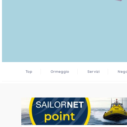
Top
Ormeggio
Servizi
Negoz