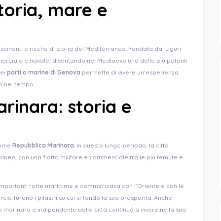
toria, mare e
ascinanti e ricche di storia del Mediterraneo. Fondata dai Liguri
mmerciale e navale, diventando nel Medioevo una delle più potenti
dei
porti o marine di Genova
permette di vivere un’esperienza
no nel tempo.
rinara: storia e
 come
Repubblica Marinara
. In questo lungo periodo, la città
raneo, con una flotta militare e commerciale tra le più temute e
importanti rotte marittime e commerciava con l’Oriente e con le
cio furono i pilastri su cui si fondò la sua prosperità. Anche
to marinaro e indipendente della città continuò a vivere nella sua