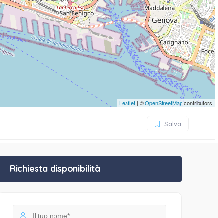
Leaflet
| ©
OpenStreetMap
contributors
Salva
Richiesta disponibilità