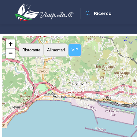
Ricerca
+
Ristorante
Alimentari
VIP
−