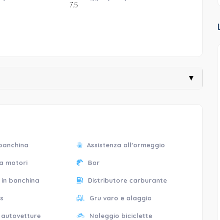
7.5
▼
 banchina
Assistenza all'ormeggio
za motori
Bar
 in banchina
Distributore carburante
ds
Gru varo e alaggio
 autovetture
Noleggio biciclette