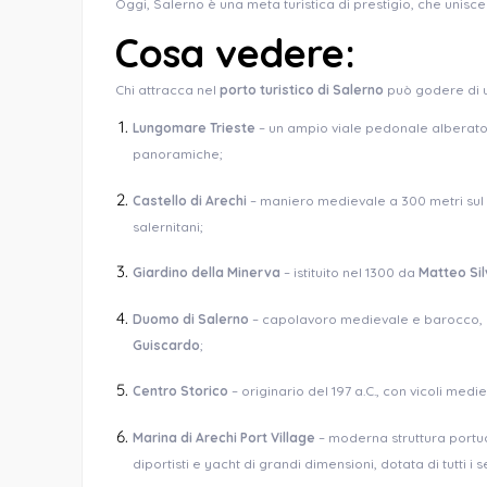
Oggi, Salerno è una meta turistica di prestigio, che unisc
Cosa vedere:
Chi attracca nel
porto turistico di Salerno
può godere di una
Lungomare Trieste
– un ampio viale pedonale alberato 
panoramiche;
Castello di Arechi
– maniero medievale a 300 metri sul m
salernitani;
Giardino della Minerva
– istituito nel 1300 da
Matteo Sil
Duomo di Salerno
– capolavoro medievale e barocco, c
Guiscardo
;
Centro Storico
– originario del 197 a.C., con vicoli medie
Marina di Arechi Port Village
– moderna struttura portual
diportisti e yacht di grandi dimensioni, dotata di tutti i