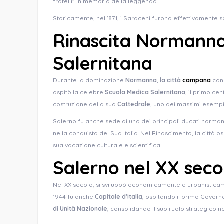
fratelli” in memoria della leggenda.
Storicamente, nell’871, i Saraceni furono effettivamente sc
Rinascita Normanna
Salernitana
Durante la dominazione
Normanna
,
la città
campana
cono
ospitò la celebre
Scuola Medica Salernitana
, il primo c
costruzione della sua
Cattedrale
, uno dei massimi esempi
Salerno fu anche sede di uno dei principali ducati norma
nella conquista del Sud Italia. Nel Rinascimento, la città o
sua vocazione culturale e scientifica.
Salerno nel XX seco
Nel XX secolo, si sviluppò economicamente e urbanisticamen
1944 fu anche
Capitale d’Italia
, ospitando il primo Govern
di Unità Nazionale
, consolidando il suo ruolo strategico n