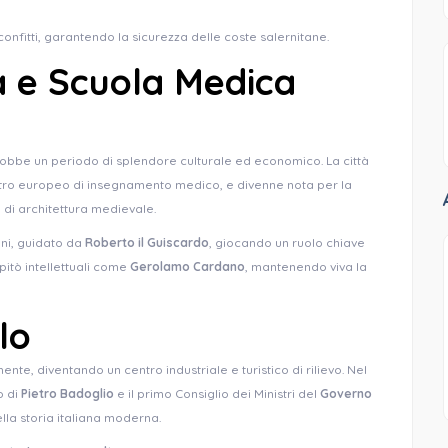
onfitti, garantendo la sicurezza delle coste salernitane.
 e Scuola Medica
bbe un periodo di splendore culturale ed economico. La città
entro europeo di insegnamento medico, e divenne nota per la
 di architettura medievale.
nni, guidato da
Roberto il Guiscardo
, giocando un ruolo chiave
spitò intellettuali come
Gerolamo Cardano
, mantenendo viva la
lo
te, diventando un centro industriale e turistico di rilievo. Nel
o di
Pietro Badoglio
e il primo Consiglio dei Ministri del
Governo
ella storia italiana moderna.