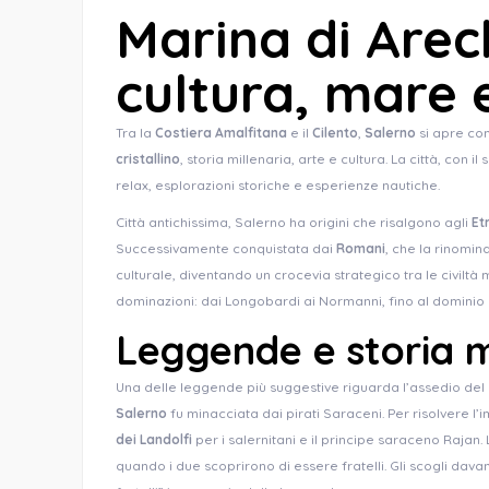
Marina di Arech
cultura, mare e
Tra la
Costiera Amalfitana
e il
Cilento
,
Salerno
si apre co
cristallino
, storia millenaria, arte e cultura. La città, con 
relax, esplorazioni storiche e esperienze nautiche.
Città antichissima, Salerno ha origini che risalgono agli
Et
Successivamente conquistata dai
Romani
, che la rinomi
culturale, diventando un crocevia strategico tra le civiltà 
dominazioni: dai Longobardi ai Normanni, fino al dominio
Leggende e storia 
Una delle leggende più suggestive riguarda l’assedio del
Salerno
fu minacciata dai pirati Saraceni. Per risolvere l
dei Landolfi
per i salernitani e il principe saraceno Rajan
quando i due scoprirono di essere fratelli. Gli scogli davan