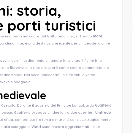
i: storia,
 porti turistici
me una perla nel cuore del Golfo omonimo, offrendo
mare
il suo clima mite, è una destinazione ideale per chi desidera unire
ruschi
, con l’insediamento chiamato Irna lungo il fiume Irno.
narono
Salernum
, la città prosperò come centro commerciale e
mediterranee. Nei secoli successivi, la città subì diverse
 svevo e spagnolo.
medievale
 IX secolo. Durante il governo del Principe Longobardo
Guaiferio
,
’impasse, Guaiferio propose un duello tra due guerrieri:
Umfredo
. La sfida, combattuta tra terra e mare, si concluse tragicamente
ti alla spiaggia di
Vietri
sono ancora oggi chiamati “i due