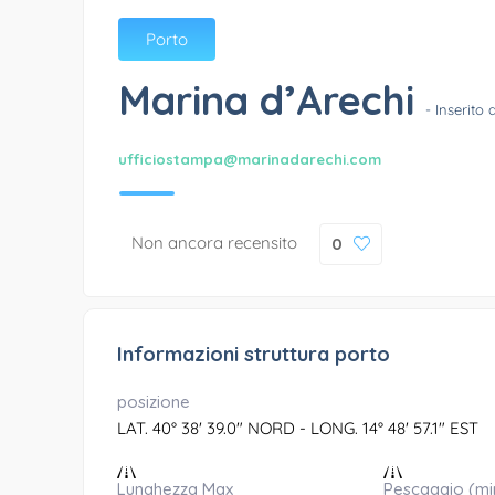
Porto
Marina d’Arechi
- Inserito 
ufficiostampa@marinadarechi.com
Non ancora recensito
0
Informazioni struttura porto
posizione
LAT. 40° 38' 39.0" NORD - LONG. 14° 48' 57.1" EST
Lunghezza Max
Pescaggio (mi