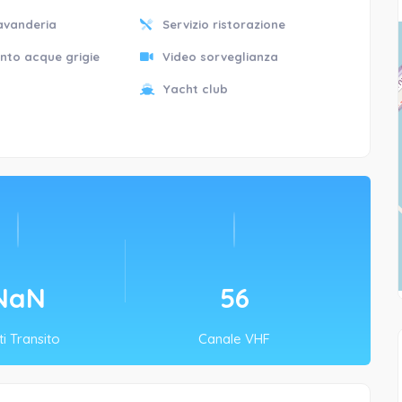
lavanderia
Servizio ristorazione
nto acque grigie
Video sorveglianza
Yacht club
NaN
74
i Transito
Canale VHF