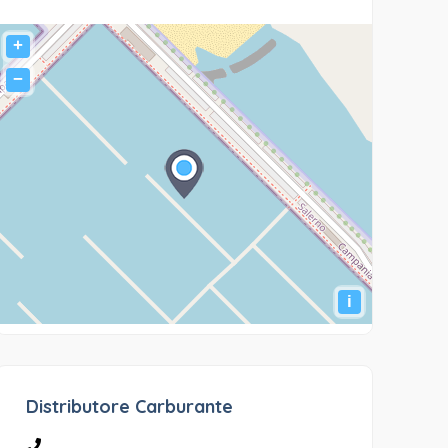
+
−
i
Distributore Carburante