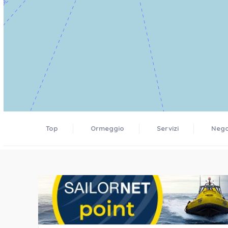
Top
Ormeggio
Servizi
Negoz