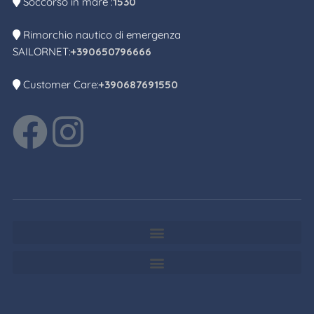
Soccorso in mare :
1530
Rimorchio nautico di emergenza
SAILORNET:
+390650796666
Customer Care:
+390687691550