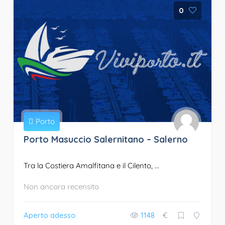
0
Porto
Porto Masuccio Salernitano – Salerno
Tra la Costiera Amalfitana e il Cilento, ...
Non ancora recensito
Aperto adesso
1148
€