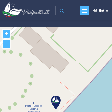
Entra
+
−