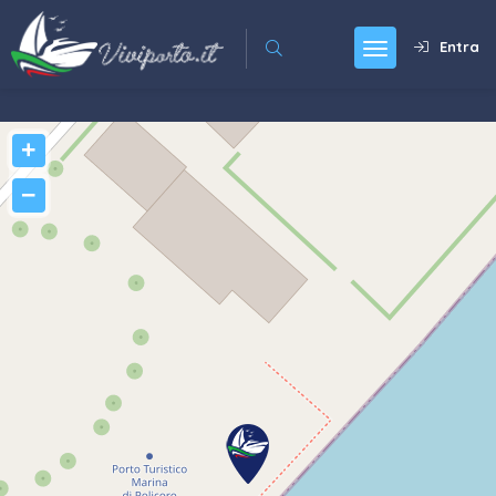
Entra
+
−