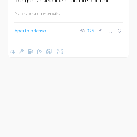
Il borgo di Castellabate, arroccato su un colle ...
Non ancora recensito
Aperto adesso
925
€