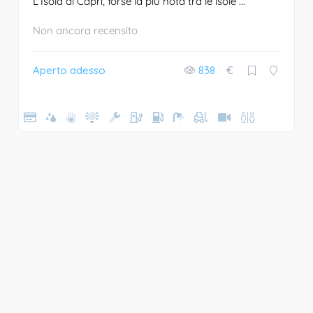
L’Isola di Capri, forse la più nota tra le isole ...
Non ancora recensito
Aperto adesso
838
€