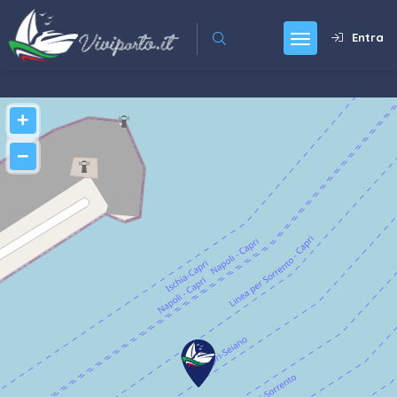
Entra
+
−