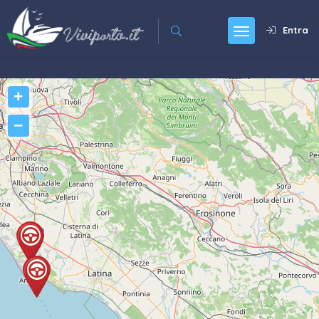
Entra
+
−