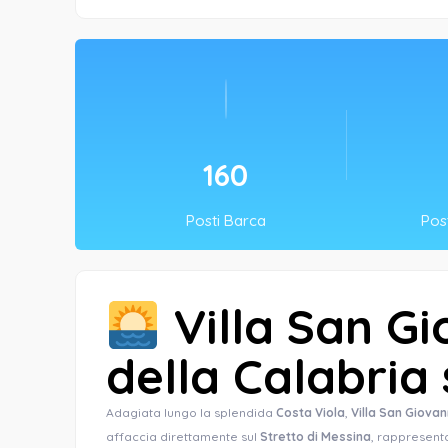
160
Posti Barca
Post
Villa San Gi
della Calabria 
Adagiata lungo la splendida
Costa Viola
,
Villa San Giovan
affaccia direttamente sul
Stretto di Messina
, rappresent