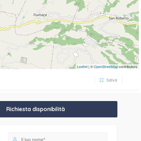
Leaflet
| ©
OpenStreetMap
contributors
Salva
Richiesta disponibilità