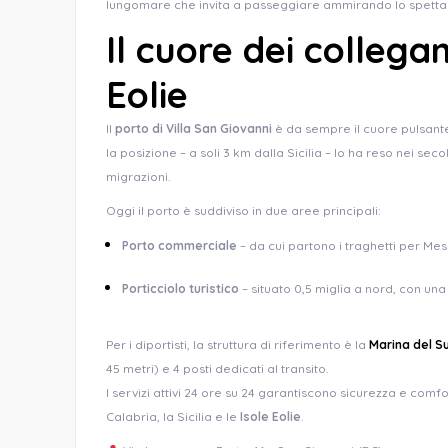
lungomare che invita a passeggiare ammirando lo spettac
Il cuore dei collega
Eolie
Il
porto di Villa San Giovanni
è da sempre il cuore pulsante 
la posizione – a soli 3 km dalla Sicilia – lo ha reso nei se
migrazioni.
Oggi il porto è suddiviso in due aree principali:
Porto commerciale
– da cui partono i traghetti per Messi
Porticciolo turistico
– situato 0,5 miglia a nord, con un
Per i diportisti, la struttura di riferimento è la
Marina del S
45 metri) e 4 posti dedicati al transito.
I servizi attivi 24 ore su 24 garantiscono sicurezza e com
Calabria, la Sicilia e le
Isole Eolie
.