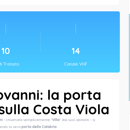
10
14
i Transito
Canale VHF
ovanni: la porta
sulla Costa Viola
ni
– chiamata semplicemente “
Villa
” dai suoi abitanti – si
ando la vera
porta della Calabria
.