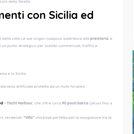
olo dello Stretto.
menti con Sicilia ed
della città. Le sue origini risalgono addirittura alla
preistoria
, e
coli un punto strategico per scambi commerciali, traffici e
na e la Sicilia.
a darsena artificiale protetta da un molo foraneo.
ud
– Yacht Harbour
, che offre circa
90 posti barca
(alcuni fino a
fort, rendendo
“
Villa”
una base perfetta per la navigazione tra la