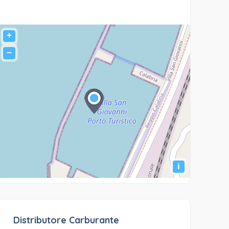
+
−
i
Distributore Carburante