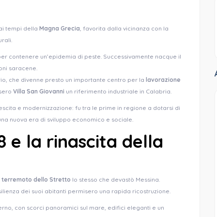
dai tempi della
Magna Grecia
, favorita dalla vicinanza con la
rali.
43 per contenere un’epidemia di peste. Successivamente nacque il
oni saracene.
torio, che divenne presto un importante centro per la
lavorazione
esero
Villa San Giovanni
un riferimento industriale in Calabria.
escita e modernizzazione: fu tra le prime in regione a dotarsi di
na nuova era di sviluppo economico e sociale.
 e la rinascita della
e terremoto dello Stretto
lo stesso che devastò Messina.
silienza dei suoi abitanti permisero una rapida ricostruzione.
rno, con scorci panoramici sul mare, edifici eleganti e un