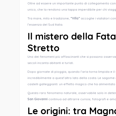
Oltre ad essere un importante punto di collegamento con
unico, che la rendono una tappa imperdibile per chi viaggi
Tra mare, mito e tradizione,
“
Villa”
accoglie i visitatori 
l’essenza del Sud Italia.
Il mistero della Fat
Stretto
Uno dei fenomeni più affascinanti che si possono osserva
secoli incanta abitanti e turisti.
Dopo giornate di pioggia, quando l’aria torna limpida e il 
incredibilmente a quest’altro lato della costa. Le sagome
castelli galleggianti: un effetto magico che ha alimentat
Questo raro fenomeno naturale, osservabile solo in deter
San Giovanni
continua ad attrarre curiosi, fotografi e ama
Le origini: tra Magn