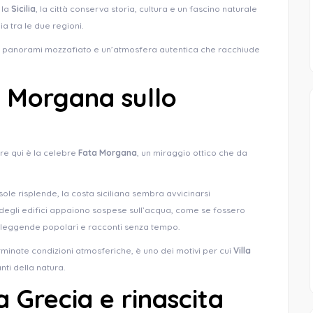
 la
Sicilia
, la città conserva storia, cultura e un fascino naturale
a tra le due regioni.
con panorami mozzafiato e un’atmosfera autentica che racchiude
a Morgana sullo
re qui è la celebre
Fata Morgana
, un miraggio ottico che da
sole risplende, la costa siciliana sembra avvicinarsi
 degli edifici appaiono sospese sull’acqua, come se fossero
o leggende popolari e racconti senza tempo.
minate condizioni atmosferiche, è uno dei motivi per cui
Villa
nti della natura.
a Grecia e rinascita