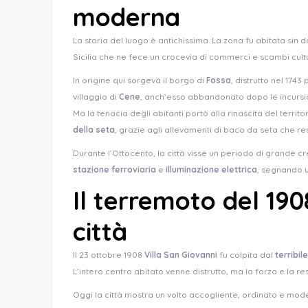
moderna
La storia del luogo è antichissima. La zona fu abitata sin 
Sicilia che ne fece un crocevia di commerci e scambi cultu
In origine qui sorgeva il borgo di
Fossa
, distrutto nel 17
villaggio di
Cene
, anch’esso abbandonato dopo le incursi
Ma la tenacia degli abitanti portò alla rinascita del terri
della seta
, grazie agli allevamenti di baco da seta che r
Durante l’Ottocento, la città visse un periodo di grande cr
stazione ferroviaria
e
illuminazione elettrica
, segnando u
Il terremoto del 1908
città
Il 23 ottobre 1908
Villa San Giovanni
fu colpita dal
terribil
L’intero centro abitato venne distrutto, ma la forza e la re
Oggi la città mostra un volto accogliente, ordinato e mode