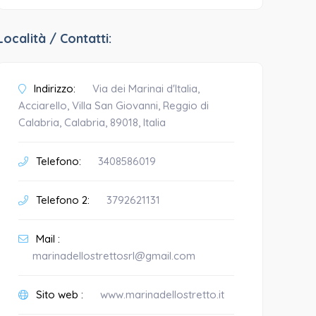
Località / Contatti:
Indirizzo:
Via dei Marinai d'Italia,
Acciarello, Villa San Giovanni, Reggio di
Calabria, Calabria, 89018, Italia
Telefono:
3408586019
Telefono 2:
3792621131
Mail :
marinadellostrettosrl@gmail.com
Sito web :
www.marinadellostretto.it