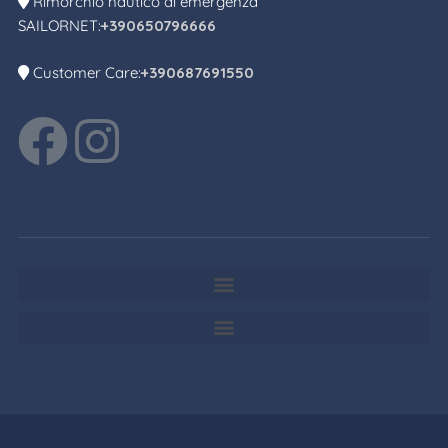
Rimorchio nautico di emergenza
SAILORNET:
+390650796666
Customer Care:
+390687691550