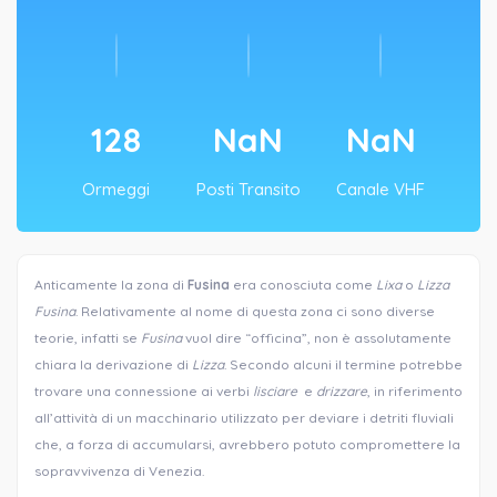
152
NaN
NaN
Ormeggi
Posti Transito
Canale VHF
Anticamente la zona di
Fusina
era conosciuta come
Lixa
o
Lizza
Fusina
. Relativamente al nome di questa zona ci sono diverse
teorie, infatti se
Fusina
vuol dire “officina”, non è assolutamente
chiara la derivazione di
Lizza
. Secondo alcuni il termine potrebbe
trovare una connessione ai verbi
lisciare
e
drizzare
, in riferimento
all’attività di un macchinario utilizzato per deviare i detriti fluviali
che, a forza di accumularsi, avrebbero potuto compromettere la
sopravvivenza di Venezia.