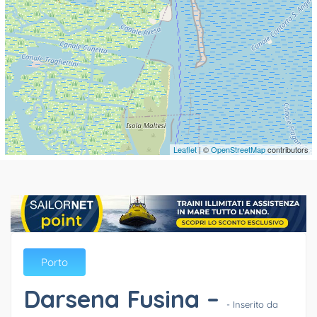
Leaflet
| ©
OpenStreetMap
contributors
Porto
Darsena Fusina –
- Inserito da