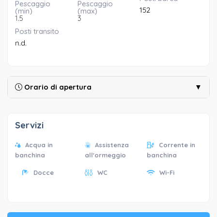
Pescaggio
Pescaggio
152
(min)
(max)
1.5
3
Posti transito
n.d.
Orario di apertura
▼
Servizi
Acqua in
Assistenza
Corrente in
banchina
all'ormeggio
banchina
Docce
WC
Wi-Fi