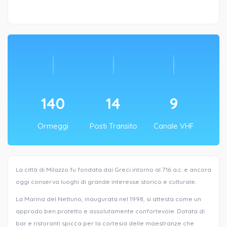
140
14
9
Ormeggi
Posti Transito
Canale VHF
La città di Milazzo fu fondata dai Greci intorno al 716 a.c. e ancora
oggi conserva luoghi di grande interesse storico e culturale.
La Marina del Nettuno, inaugurata nel 1998, si attesta come un
approdo ben protetto e assolutamente confortevole. Dotata di
bar e ristoranti spicca per la cortesia delle maestranze che