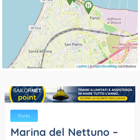
Leaflet
| ©
OpenStreetMap
contributors
Porto
Marina del Nettuno –