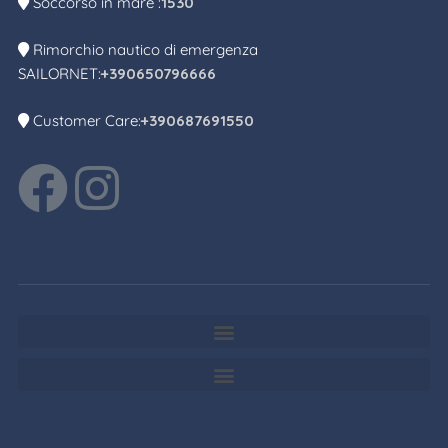
Soccorso in mare :
1530
Rimorchio nautico di emergenza
SAILORNET:
+390650796666
Customer Care:
+390687691550