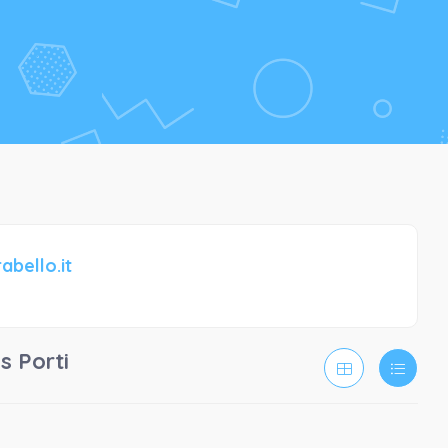
bello.it
s Porti