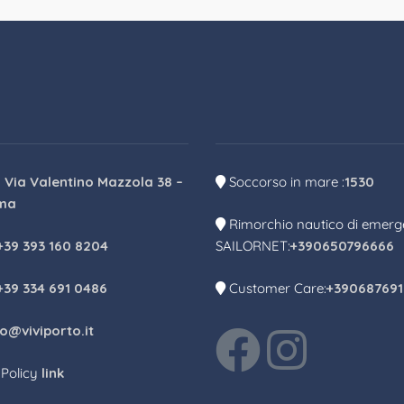
:
Via Valentino Mazzola 38 –
Soccorso in mare :
1530
ma
Rimorchio nautico di emer
+39 393 160 8204
SAILORNET:
+390650796666
+39 334 691 0486
Customer Care:
+39068769
fo@viviporto.it
 Policy
link