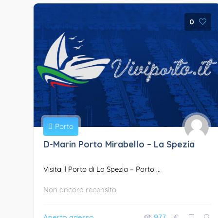
0
Porto
D-Marin Porto Mirabello – La Spezia
Visita il Porto di La Spezia – Porto ...
Non ancora recensito
Aperto adesso
977
€