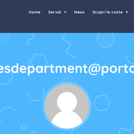
Home
Servizi
News
Scopri le coste
lesdepartment@porto