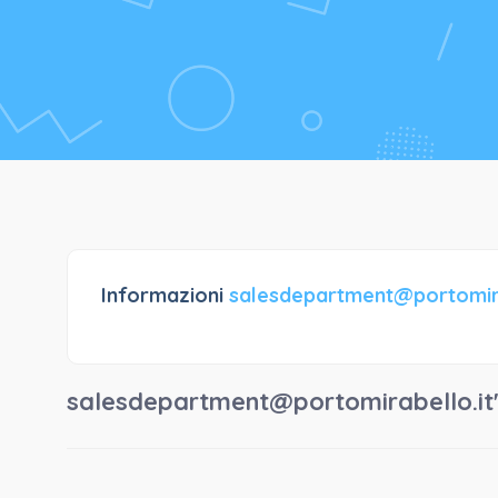
Informazioni
salesdepartment@portomira
salesdepartment@portomirabello.it'