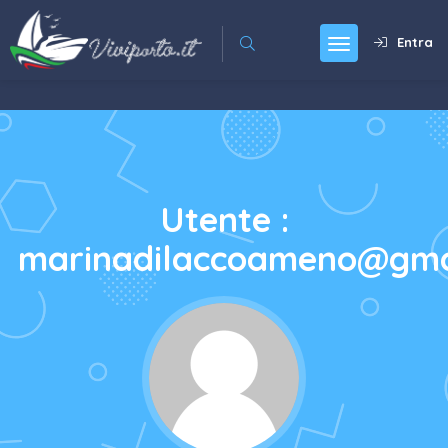
Entra
Utente :
marinadilaccoameno@gma